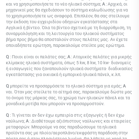
και να χρησιμοποιήσετε το νέο ηλιακό σύστημα; 
Α 
: 
Αρχικά, οι 
μηχανικοί μας θα σχεδιάσουν το σύστημα καλωδίωσης για να 
το χρησιμοποιήσετε ως αναφορά. Επιπλέον, θα σας στείλουμε 
την έκδοση του εγχειριδίου οδηγιών εγκατάστασης στα 
Αγγλικά ή βίντεο. Όλα τα βίντεο σχετικά με τη διαρρύθμιση, τη 
συναρμολόγηση και τη λειτουργία του ηλιακού συστήματος 
βήμα προς βήμα θα αποσταλούν στους πελάτες μας. Αν έχετε 
οποιαδήποτε ερώτηση, παρακαλούμε στείλτε μας ερώτημα. 
Q 
: 
Ποιοι είναι οι πελάτες σας; 
Α 
: 
Ατομικός 
πελάτες για μικρής 
κλίμακας ηλιακά συστήματα, όπως 5 kw, 8 kw, 10 kw· διανομείς 
ή εισαγωγείς που ξαναπουλούν ηλιακά συστήματα· διαδικασίες 
εγκατάστασης για οικιακά ή εμπορικά ηλιακά πάνελ, κ.λπ. 
Q 
μπορείτε να προσαρμόσετε το ηλιακό σύστημα για εμάς; 
Α 
ναι. Όταν μας στείλετε το αίτημά σας, παρακαλούμε δώστε μας 
το όνομα της μάρκας σας, το χρώμα των ηλιακών πάνελ και τα 
μοναδικά μοτίβα που μπορούν να προσαρμοστούν. 
Q 
: Τι γίνεται αν δεν έχω εμπειρία στις εξαγωγές ή δεν έχω 
ναύλωνα; 
Α 
: Διαθέτουμε αξιόπιστους ναύλωνες και εταιρείες 
μεταφορών. Μπορούμε να σας παραδώσουμε τα ηλιακά 
προϊόντα σας με πλοίο/αεροπλάνο/εκφράστη παράδοση στην 
πόρτα σας ή στον πλησιέστερο λιμένα. Θα λάβετε με χαρά τα 