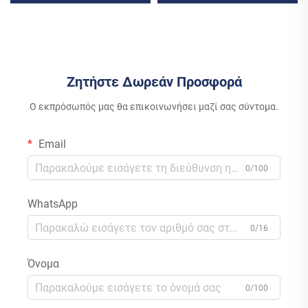
Ενέργειας με 4KW-10KW
Μονοκρυσταλλικός Πάνελ
Πολυκρυσταλλικό MPPT
Μετατροπέας Μπαλκονός
Λιθίου για Οικιακή Χρήση
2.5KW MPPT Ηλιακής
Ενέργειας
Ζητήστε Δωρεάν Προσφορά
Ο εκπρόσωπός μας θα επικοινωνήσει μαζί σας σύντομα.
Email
0/100
WhatsApp
0/16
Όνομα
0/100