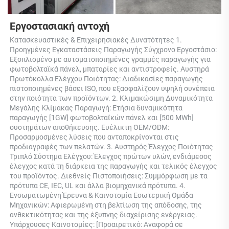
Εργοστασιακή αντοχή 
Κατασκευαστικές & Επιχειρησιακές Δυνατότητες 1. 
Προηγμένες Εγκαταστάσεις Παραγωγής Σύγχρονο Εργοστάσιο: 
Εξοπλισμένο με αυτοματοποιημένες γραμμές παραγωγής για 
φωτοβολταϊκά πάνελ, μπαταρίες και αντιστροφείς. Αυστηρά 
Πρωτόκολλα Ελέγχου Ποιότητας: Διαδικασίες παραγωγής 
πιστοποιημένες βάσει ISO, που εξασφαλίζουν υψηλή συνέπεια 
στην ποιότητα των προϊόντων. 2. Κλιμακώσιμη Δυναμικότητα 
Μεγάλης Κλίμακας Παραγωγή: Ετήσια δυναμικότητα 
παραγωγής [1GW] φωτοβολταϊκών πάνελ και [500 MWh] 
συστημάτων αποθήκευσης. Ευέλικτη OEM/ODM: 
Προσαρμοσμένες λύσεις που ανταποκρίνονται στις 
προδιαγραφές των πελατών. 3. Αυστηρός Έλεγχος Ποιότητας 
Τριπλό Σύστημα Ελέγχου: Έλεγχος πρώτων υλών, ενδιάμεσος 
έλεγχος κατά τη διάρκεια της παραγωγής και τελικός έλεγχος 
του προϊόντος. Διεθνείς Πιστοποιήσεις: Συμμόρφωση με τα 
πρότυπα CE, IEC, UL και άλλα βιομηχανικά πρότυπα. 4. 
Ενσωματωμένη Έρευνα & Καινοτομία Εσωτερική Ομάδα 
Μηχανικών: Αφιερωμένη στη βελτίωση της απόδοσης, της 
ανθεκτικότητας και της έξυπνης διαχείρισης ενέργειας. 
Υπάρχουσες Καινοτομίες: [Προαιρετικό: Αναφορά σε 