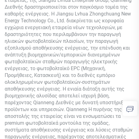
εταιρείας, της Jiangsu Lvhua Enterprise Group,
Qianneng
Διεθνής δραστηριοποιείται στον παγκόσμιο τομέα της
καθαρής ενέργειας. Η Jiangsu Lvhua Zhongchuang New
Energy Technology Co., Ltd. διακρίνεται ως κορυφαία
εγχώρια ενεργειακή εταιρεία νέων τεχνολογιών, με
δραστηριότητες που περιλαμβάνουν την παραγωγή
ηλιακών φωτοβολταϊκών πλαισίων, την παραγωγή
εξοπλισμού αποθήκευσης ενέργειας, την επένδυση και
ανάπτυξη βιομηχανικών/εμπορικών διανεμημένων
φωτοβολταϊκών σταθμών παραγωγής ηλεκτρικής
ενέργειας, το φωτοβολταϊκό EPC (Μηχανική,
Προμήθειες, Κατασκευή) και το διεθνές εμπόριο
ολοκληρωμένων φωτοβολταϊκών-συστημάτων
αποθήκευσης ενέργειας. Η ενιαία διάταξη αυτής της
βιομηχανικής αλυσίδας αποτελεί ισχυρή βάση,
παρέχοντας
Qianneng
Διεθνές με δυνατή υποστήριξη
προϊόντων και υπηρεσιών.
Qianneng
Η πυρήνας της
αποστολής της εταιρείας είναι να ενσωματώσει τα
premium φωτοβολταϊκά μοντούλα της ομάδας,
συστήματα αποθήκευσης ενέργειας και λύσεις σταθμών
παραγωγής ενέργειας, παρέχοντας αποτελεσματικές