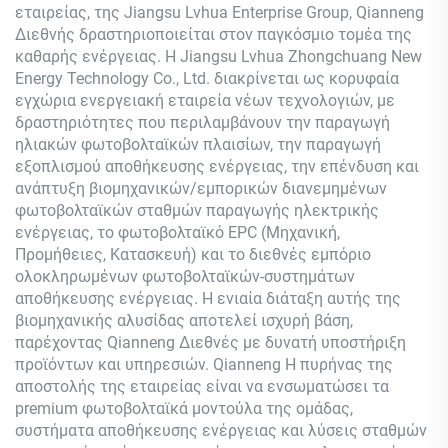
εταιρείας, της Jiangsu Lvhua Enterprise Group,
Qianneng
Διεθνής δραστηριοποιείται στον παγκόσμιο τομέα της
καθαρής ενέργειας. Η Jiangsu Lvhua Zhongchuang New
Energy Technology Co., Ltd. διακρίνεται ως κορυφαία
εγχώρια ενεργειακή εταιρεία νέων τεχνολογιών, με
δραστηριότητες που περιλαμβάνουν την παραγωγή
ηλιακών φωτοβολταϊκών πλαισίων, την παραγωγή
εξοπλισμού αποθήκευσης ενέργειας, την επένδυση και
ανάπτυξη βιομηχανικών/εμπορικών διανεμημένων
φωτοβολταϊκών σταθμών παραγωγής ηλεκτρικής
ενέργειας, το φωτοβολταϊκό EPC (Μηχανική,
Προμήθειες, Κατασκευή) και το διεθνές εμπόριο
ολοκληρωμένων φωτοβολταϊκών-συστημάτων
αποθήκευσης ενέργειας. Η ενιαία διάταξη αυτής της
βιομηχανικής αλυσίδας αποτελεί ισχυρή βάση,
παρέχοντας
Qianneng
Διεθνές με δυνατή υποστήριξη
προϊόντων και υπηρεσιών.
Qianneng
Η πυρήνας της
αποστολής της εταιρείας είναι να ενσωματώσει τα
premium φωτοβολταϊκά μοντούλα της ομάδας,
συστήματα αποθήκευσης ενέργειας και λύσεις σταθμών