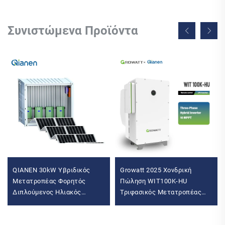
Συνιστώμενα Προϊόντα
QIANEN 30kW Υβριδικός
Growatt 2025 Χονδρική
Μετατροπέας Φορητός
Πώληση WIT100K-HU
Διπλούμενος Ηλιακός
Τριφασικός Μετατροπέας
Θάλαμος Συνοδευόμενος με
Μπαταριών Ηλιακής
Σύστημα Κινητής
Ενέργειας Υβριδικός