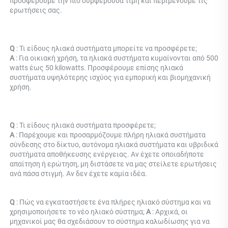
προσφέρουμε την πιο συμφερούσα τιμή και περιμένουμε τις 
ερωτήσεις σας. 
Q 
: Τι είδους ηλιακά συστήματα μπορείτε να προσφέρετε; 
Α 
: Για οικιακή χρήση, τα ηλιακά συστήματα κυμαίνονται από 500 
watts έως 50 kilowatts. Προσφέρουμε επίσης ηλιακά 
συστήματα υψηλότερης ισχύος για εμπορική και βιομηχανική 
χρήση. 
Q 
: Τι είδους ηλιακά συστήματα προσφέρετε; 
Α 
: Παρέχουμε και προσαρμόζουμε πλήρη ηλιακά συστήματα 
σύνδεσης στο δίκτυο, αυτόνομα ηλιακά συστήματα και υβριδικά 
συστήματα αποθήκευσης ενέργειας. Αν έχετε οποιαδήποτε 
απαίτηση ή ερώτηση, μη διστάσετε να μας στείλετε ερωτήσεις 
ανά πάσα στιγμή. Αν δεν έχετε καμία ιδέα. 
Q 
: Πώς να εγκαταστήσετε ένα πλήρες ηλιακό σύστημα και να 
χρησιμοποιήσετε το νέο ηλιακό σύστημα; 
Α 
: Αρχικά, οι 
μηχανικοί μας θα σχεδιάσουν το σύστημα καλωδίωσης για να 