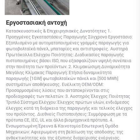
Εργοστασιακή αντοχή 
Κατασκευαστικές & Επιχειρησιακές Δυνατότητες 1. 
Προηγμένες Εγκαταστάσεις Παραγωγής Σύγχρονο Εργοστάσιο: 
Εξοπλισμένο με αυτοματοποιημένες γραμμές παραγωγής για 
φωτοβολταϊκά πάνελ, μπαταρίες και αντιστροφείς. Αυστηρά 
Πρωτόκολλα Ελέγχου Ποιότητας: Διαδικασίες παραγωγής 
πιστοποιημένες βάσει ISO, που εξασφαλίζουν υψηλή συνέπεια 
στην ποιότητα των προϊόντων. 2. Κλιμακώσιμη Δυναμικότητα 
Μεγάλης Κλίμακας Παραγωγή: Ετήσια δυναμικότητα 
παραγωγής [1GW] φωτοβολταϊκών πάνελ και [500 MWh] 
συστημάτων αποθήκευσης. Ευέλικτη OEM/ODM: 
Προσαρμοσμένες λύσεις που ανταποκρίνονται στις 
προδιαγραφές των πελατών. 3. Αυστηρός Έλεγχος Ποιότητας 
Τριπλό Σύστημα Ελέγχου: Έλεγχος πρώτων υλών, ενδιάμεσος 
έλεγχος κατά τη διάρκεια της παραγωγής και τελικός έλεγχος 
του προϊόντος. Διεθνείς Πιστοποιήσεις: Συμμόρφωση με τα 
πρότυπα CE, IEC, UL και άλλα βιομηχανικά πρότυπα. 4. 
Ενσωματωμένη Έρευνα & Καινοτομία Εσωτερική Ομάδα 
Μηχανικών: Αφιερωμένη στη βελτίωση της απόδοσης, της 
ανθεκτικότητας και της έξυπνης διαχείρισης ενέργειας. 