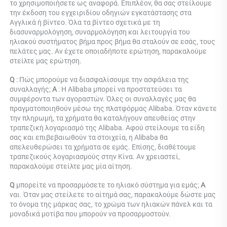
το χρησιμοποιήσετε ως αναφορά. Επιπλέον, θα σας στείλουμε 
την έκδοση του εγχειριδίου οδηγιών εγκατάστασης στα 
Αγγλικά ή βίντεο. Όλα τα βίντεο σχετικά με τη 
διασυναρμολόγηση, συναρμολόγηση και λειτουργία του 
ηλιακού συστήματος βήμα προς βήμα θα σταλούν σε εσάς, τους 
πελάτες μας. Αν έχετε οποιαδήποτε ερώτηση, παρακαλούμε 
στείλτε μας ερώτηση. 
Q 
: Πώς μπορούμε να διασφαλίσουμε την ασφάλεια της 
συναλλαγής; 
Α 
: Η Alibaba μπορεί να προστατεύσει τα 
συμφέροντα των αγοραστών. Όλες οι συναλλαγές μας θα 
πραγματοποιηθούν μέσω της πλατφόρμας Alibaba. Όταν κάνετε 
την πληρωμή, τα χρήματα θα καταλήγουν απευθείας στην 
τραπεζική λογαριασμό της Alibaba. Αφού στείλουμε τα είδη 
σας και επιβεβαιωθούν τα στοιχεία, η Alibaba θα 
απελευθερώσει τα χρήματα σε εμάς. Επίσης, διαθέτουμε 
τραπεζικούς λογαριασμούς στην Κίνα. Αν χρειαστεί, 
παρακαλούμε στείλτε μας μία αίτηση. 
Q 
μπορείτε να προσαρμόσετε το ηλιακό σύστημα για εμάς; 
Α 
ναι. Όταν μας στείλετε το αίτημά σας, παρακαλούμε δώστε μας 
το όνομα της μάρκας σας, το χρώμα των ηλιακών πάνελ και τα 
μοναδικά μοτίβα που μπορούν να προσαρμοστούν. 