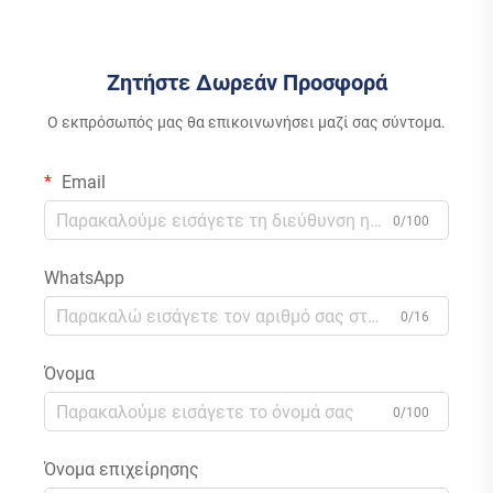
Αποθήκευσης Ενέργειας για
Μετατροπέας MPPT
Εμπορική Χρήση
Ελεγκτής AC Μετατροπέας
για Κατοικία
Ζητήστε Δωρεάν Προσφορά
Ο εκπρόσωπός μας θα επικοινωνήσει μαζί σας σύντομα.
Email
0/100
WhatsApp
0/16
Όνομα
0/100
Όνομα επιχείρησης