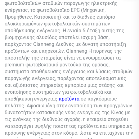
φωτοβολταϊκών σταθμών παραγωγής ηλεκτρικής
ενέργειας, το φωτοβολταϊκό EPC (Μηχανική,
Προμήθειες, Κατασκευή) και το διεθνές εμπόριο
ολοκληρωμένων φωτοβολταϊκών-συστημάτων
αποθήκευσης ενέργειας. Η ενιαία διάταξη αυτής της
βιομηχανικής αλυσίδας αποτελεί ισχυρή βάση,
παρέχοντας
Qianneng
Διεθνές με δυνατή υποστήριξη
προϊόντων και υπηρεσιών.
Qianneng
Η πυρήνας της
αποστολής της εταιρείας είναι να ενσωματώσει τα
premium φωτοβολταϊκά μοντούλα της ομάδας,
συστήματα αποθήκευσης ενέργειας και λύσεις σταθμών
παραγωγής ενέργειας, παρέχοντας αποτελεσματικές
και αξιόπιστες υπηρεσίες εμπορίου μιας στάσης και
ενοποίησης συστημάτων για φωτοβολταϊκά και
αποθήκευση ενέργειας
προϊόντα
σε παγκόσμιους
πελάτες. Αφοσιωμένη στην ενοποίηση των προηγμένων
δυνατοτήτων κατασκευής νέας ενέργειας της Κίνας με
τις ανάγκες της διεθνούς αγοράς, η εταιρεία στοχεύει
να εισαγάγει υψηλής ποιότητας προϊόντα και υπηρεσίες
πράσινης ενέργειας στον κόσμο, ώστε να επιταχύνει την