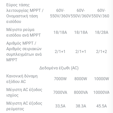
Εύρος τάσης
λειτουργίας MPPT /
60V-
60V-
60V-
Ονομαστική τάση
550V/360V
550V/360V
550V/360V
εισόδου
Μέγιστο ρεύμα
18/18A
18/18A
18/28A
εισόδου ανά MPPT
Αριθμός MPPT /
Αριθμός σειριακών
2/1+1
2/1+1
2/1+2
συμπλεγμάτων ανά
MPPT
Δεδομένα έξωθι (AC)
Κανονική δύναμη
7000W
8000W
10000W
εξόδου AC
Μέγιστη AC έξοδος
7000VA
8000VA
10000VA
ισχύος
Μέγιστη AC έξοδος
33,5Α
38.3A
45.5A
ρεύματος