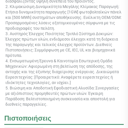
διασφαλίζοντας υψηλή συνέπεια του προϊόντος. 
2. Κλιμακώσιμη Δυναμικότητα Μεγάλης Κλίμακας Παραγωγή: 
Ετήσια δυναμικότητα παραγωγής [1GW] φωτοβολταϊκών πάνελ 
και [500 MWh] συστημάτων αποθήκευσης. Ευέλικτη OEM/ODM: 
Προσαρμοσμένες λύσεις εξατομικευμένες σύμφωνα με τις 
προδιαγραφές του πελάτη. 
3. Αυστηρός Έλεγχος Ποιότητας Τριπλό Σύστημα Δοκιμών: 
Έλεγχος πρώτων υλών, ενδιάμεσοι έλεγχοι κατά τη διάρκεια 
της παραγωγής και τελικός έλεγχος προϊόντων. Διεθνείς 
Πιστοποιήσεις: Συμμόρφωση με CE, IEC, UL και βιομηχανικά 
πρότυπα. 
4. Ενσωματωμένη Έρευνα & Καινοτομία Εσωτερική Ομάδα 
Μηχανικών: Αφιερωμένη στη βελτίωση της απόδοσης, της 
αντοχής και της έξυπνης διαχείρισης ενέργειας. Δικαιώματα 
Ευρεσιτεχνίας: [Προαιρετικό: Αναφέρετε ευρεσιτεχνίες ή 
ιδιόκτητες τεχνολογίες, αν ισχύει.] 
5. Βιώσιμη και Αποδοτική Εφοδιαστική Αλυσίδα: Συνεργασίες 
με αξιόπιστους προμηθευτές πρώτων υλών. Έγκαιρη 
Παράδοση: Βελτιστοποιημένη συσκευασία και αποστολή για 
διεθνείς παραγγελίες. 
Πιστοποιήσεις