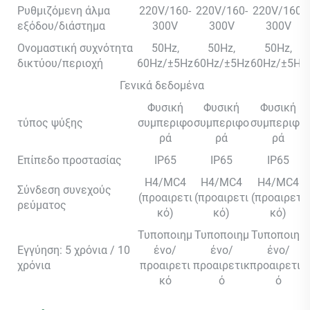
Ρυθμιζόμενη άλμα
220V/160-
220V/160-
220V/160-
εξόδου/διάστημα
300V
300V
300V
Ονομαστική συχνότητα
50Hz,
50Hz,
50Hz,
δικτύου/περιοχή
60Hz/±5Hz
60Hz/±5Hz
60Hz/±5Hz
Γενικά δεδομένα
Φυσική
Φυσική
Φυσική
τύπος ψύξης
συμπεριφο
συμπεριφο
συμπεριφο
ρά
ρά
ρά
Επίπεδο προστασίας
IP65
IP65
IP65
H4/MC4
H4/MC4
H4/MC4
Σύνδεση συνεχούς
(προαιρετι
(προαιρετι
(προαιρετι
ρεύματος
κό)
κό)
κό)
Τυποποιημ
Τυποποιημ
Τυποποιημ
Εγγύηση: 5 χρόνια / 10
ένο/
ένο/
ένο/
χρόνια
προαιρετι
προαιρετικ
προαιρετικ
κό
ό
ό