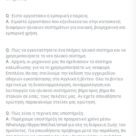
Q 
: Είστε εργοστάσιο ή εμπορική εταιρεία; 
Α 
: 
Είμαστε εργοστάσιο που εξειδικεύεται στην κατασκευή 
διαφόρων ηλιακών συστημάτων για οικιακή, βιομηχανική και 
εμπορική χρήση. 
Q 
: Πώς να εγκαταστήσετε ένα πλήρες ηλιακό σύστημα και να 
χρησιμοποιήσετε το νέο ηλιακό σύστημα; 
Α 
: Αρχικά, οι μηχανικοί μας θα σχεδιάσουν το σύστημα 
καλωδίωσης για να το χρησιμοποιήσετε ως αναφορά. 
Επιπλέον, θα σας στείλουμε την έκδοση του εγχειριδίου 
οδηγιών εγκατάστασης στα Αγγλικά ή βίντεο. Όλα τα βίντεο 
σχετικά με τη διασυναρμολόγηση, συναρμολόγηση και 
λειτουργία του ηλιακού συστήματος βήμα προς βήμα θα 
σταλούν σε εσάς, τους πελάτες μας. Αν έχετε οποιαδήποτε 
ερώτηση, παρακαλούμε στείλτε μας ερώτηση. 
Q 
: Πώς είναι η τεχνική σας υποστήριξη; 
Α 
: Παρέχουμε υποστήριξη σε πραγματικό χρόνο μέσω 
WhatsApp/Skype/WeChat/email για όλη τη διάρκεια ζωής του 
προϊόντος. Για οποιοδήποτε πρόβλημα μετά την παράδοση, θα 