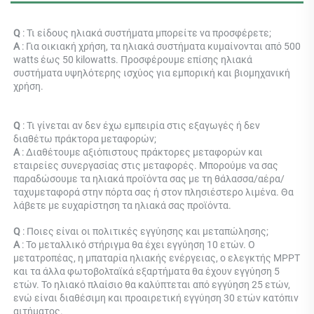
Q 
: Τι είδους ηλιακά συστήματα μπορείτε να προσφέρετε; 
Α 
: Για οικιακή χρήση, τα ηλιακά συστήματα κυμαίνονται από 500 
watts έως 50 kilowatts. Προσφέρουμε επίσης ηλιακά 
συστήματα υψηλότερης ισχύος για εμπορική και βιομηχανική 
χρήση. 
Q 
: 
Τι γίνεται αν δεν έχω εμπειρία στις εξαγωγές ή δεν 
διαθέτω πράκτορα μεταφορών; 
Α 
: 
Διαθέτουμε αξιόπιστους πράκτορες μεταφορών και 
εταιρείες συνεργασίας στις μεταφορές. Μπορούμε να σας 
παραδώσουμε τα ηλιακά προϊόντα σας με τη θάλασσα/αέρα/
ταχυμεταφορά στην πόρτα σας ή στον πλησιέστερο λιμένα. Θα 
λάβετε με ευχαρίστηση τα ηλιακά σας προϊόντα. 
Q 
: Ποιες είναι οι πολιτικές εγγύησης και μεταπώλησης; 
Α 
: Το μεταλλικό στήριγμα θα έχει εγγύηση 10 ετών. Ο 
μετατροπέας, η μπαταρία ηλιακής ενέργειας, ο ελεγκτής MPPT 
και τα άλλα φωτοβολταϊκά εξαρτήματα θα έχουν εγγύηση 5 
ετών. Το ηλιακό πλαίσιο θα καλύπτεται από εγγύηση 25 ετών, 
ενώ είναι διαθέσιμη και προαιρετική εγγύηση 30 ετών κατόπιν 
αιτήματος. 