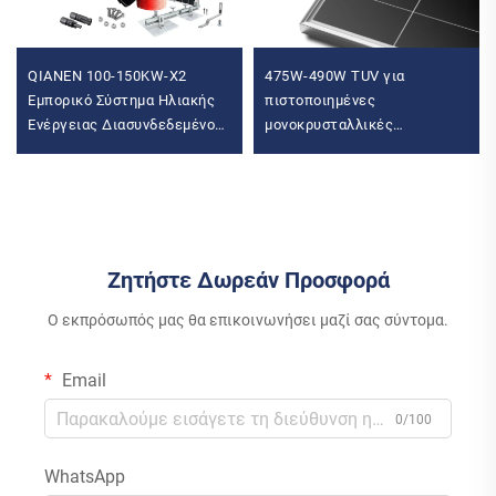
QIANEN 100-150KW-X2
475W-490W TUV για
Εμπορικό Σύστημα Ηλιακής
πιστοποιημένες
Ενέργειας Διασυνδεδεμένο
μονοκρυσταλλικές
με το Δίκτυο Υψηλής
φωτοβολταϊκές πλακέτες
Απόδοσης Φωτοβολταϊκή
για Longi HIMO X10 490W
Παραγωγή Ενέργειας
Μέγιστη ισχύς Τύπου N
Ελεγκτής MPPT
Οικιακή χρήση
Ζητήστε Δωρεάν Προσφορά
Ο εκπρόσωπός μας θα επικοινωνήσει μαζί σας σύντομα.
Email
0/100
WhatsApp