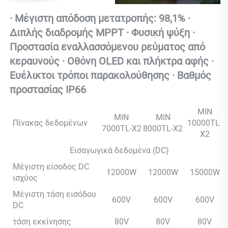
· Μέγιστη απόδοση μετατροπής: 98,1% · 
Διπλής διαδρομής MPPT · Φυσική ψύξη · 
Προστασία εναλλασσόμενου ρεύματος από 
κεραυνούς · Οθόνη OLED και πλήκτρα αφής · 
Ευέλικτοι τρόποι παρακολούθησης · Βαθμός 
προστασίας IP66 
MIN
MIN
MIN
Πίνακας δεδομένων
10000TL-
7000TL-X2
8000TL-X2
X2
Εισαγωγικά δεδομένα (DC)
Μέγιστη είσοδος DC
12000W
12000W
15000W
ισχύος
Μέγιστη τάση εισόδου
600V
600V
600V
DC
τάση εκκίνησης
80V
80V
80V