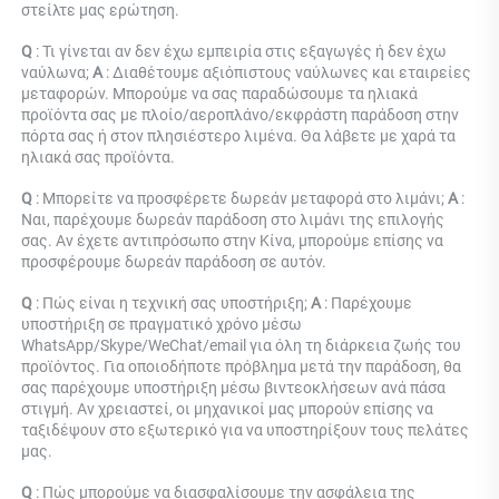
στείλτε μας ερώτηση. 
Q 
: Τι γίνεται αν δεν έχω εμπειρία στις εξαγωγές ή δεν έχω 
ναύλωνα; 
Α 
: Διαθέτουμε αξιόπιστους ναύλωνες και εταιρείες 
μεταφορών. Μπορούμε να σας παραδώσουμε τα ηλιακά 
προϊόντα σας με πλοίο/αεροπλάνο/εκφράστη παράδοση στην 
πόρτα σας ή στον πλησιέστερο λιμένα. Θα λάβετε με χαρά τα 
ηλιακά σας προϊόντα. 
Q 
: Μπορείτε να προσφέρετε δωρεάν μεταφορά στο λιμάνι; 
Α 
: 
Ναι, παρέχουμε δωρεάν παράδοση στο λιμάνι της επιλογής 
σας. Αν έχετε αντιπρόσωπο στην Κίνα, μπορούμε επίσης να 
προσφέρουμε δωρεάν παράδοση σε αυτόν. 
Q 
: Πώς είναι η τεχνική σας υποστήριξη; 
Α 
: Παρέχουμε 
υποστήριξη σε πραγματικό χρόνο μέσω 
WhatsApp/Skype/WeChat/email για όλη τη διάρκεια ζωής του 
προϊόντος. Για οποιοδήποτε πρόβλημα μετά την παράδοση, θα 
σας παρέχουμε υποστήριξη μέσω βιντεοκλήσεων ανά πάσα 
στιγμή. Αν χρειαστεί, οι μηχανικοί μας μπορούν επίσης να 
ταξιδέψουν στο εξωτερικό για να υποστηρίξουν τους πελάτες 
μας. 
Q 
: Πώς μπορούμε να διασφαλίσουμε την ασφάλεια της 