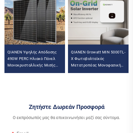
QIANEN Υψηλής Απόδοσης
QIANEN Growatt MIN 5000TL-
490W PERC Ηλιακό Πάνελ
X Φωτοβολταϊκός
Μονοκρυσταλλικής Μισής
Μετατροπέας Μονοφασικής
Κυψέλης Κυκλοφορίας με
Εξόδου για Αποδοτικές
Εκδόσεις 470W-490W
Εγκαταστάσεις
Φωτοβολταϊκών Μπαταρίας
Μετατροπέας
Ζητήστε Δωρεάν Προσφορά
Ο εκπρόσωπός μας θα επικοινωνήσει μαζί σας σύντομα.