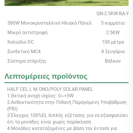
QN-2.5KW-BA-Y
580W Μονοκρυσταλλινό Ηλιακό Πάνελ
5 κομμάτια
Μικρό αντιστροφή
2.5KW
Καλώδιο DC
100 μέτρα
Συνδετικό MC4
4 ζευγάρια
Σύστημα στήριξης
Βάλκον
Λεπτομέρειες προϊόντος
HALF CEL
L M
ONO/POLY SOLAR PANEL
1.Θετική ανοχή ισχύος: 0~+5W
2.Ανθεκτικότητα στην Πιθανή Παραγόμενη Υποβάθμιση
(PID)
3.Έλεγχος 100%EL διπλής εξέτασης για να εξασφαλίσει
ότι τα μονάδες είναι χωρίς παράκλαση
4.Μονάδες καταταξημένες με βάση την ένταση για