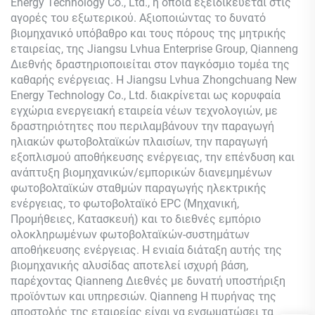
Energy Technology Co., Ltd., η οποία εξειδικεύεται στις
αγορές του εξωτερικού. Αξιοποιώντας το δυνατό
βιομηχανικό υπόβαθρο και τους πόρους της μητρικής
εταιρείας, της Jiangsu Lvhua Enterprise Group,
Qianneng
Διεθνής δραστηριοποιείται στον παγκόσμιο τομέα της
καθαρής ενέργειας. Η Jiangsu Lvhua Zhongchuang New
Energy Technology Co., Ltd. διακρίνεται ως κορυφαία
εγχώρια ενεργειακή εταιρεία νέων τεχνολογιών, με
δραστηριότητες που περιλαμβάνουν την παραγωγή
ηλιακών φωτοβολταϊκών πλαισίων, την παραγωγή
εξοπλισμού αποθήκευσης ενέργειας, την επένδυση και
ανάπτυξη βιομηχανικών/εμπορικών διανεμημένων
φωτοβολταϊκών σταθμών παραγωγής ηλεκτρικής
ενέργειας, το φωτοβολταϊκό EPC (Μηχανική,
Προμήθειες, Κατασκευή) και το διεθνές εμπόριο
ολοκληρωμένων φωτοβολταϊκών-συστημάτων
αποθήκευσης ενέργειας. Η ενιαία διάταξη αυτής της
βιομηχανικής αλυσίδας αποτελεί ισχυρή βάση,
παρέχοντας
Qianneng
Διεθνές με δυνατή υποστήριξη
προϊόντων και υπηρεσιών.
Qianneng
Η πυρήνας της
αποστολής της εταιρείας είναι να ενσωματώσει τα