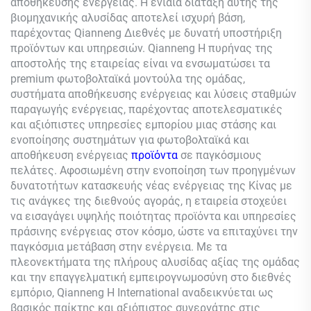
αποθήκευσης ενέργειας. Η ενιαία διάταξη αυτής της
βιομηχανικής αλυσίδας αποτελεί ισχυρή βάση,
παρέχοντας
Qianneng
Διεθνές με δυνατή υποστήριξη
προϊόντων και υπηρεσιών.
Qianneng
Η πυρήνας της
αποστολής της εταιρείας είναι να ενσωματώσει τα
premium φωτοβολταϊκά μοντούλα της ομάδας,
συστήματα αποθήκευσης ενέργειας και λύσεις σταθμών
παραγωγής ενέργειας, παρέχοντας αποτελεσματικές
και αξιόπιστες υπηρεσίες εμπορίου μιας στάσης και
ενοποίησης συστημάτων για φωτοβολταϊκά και
αποθήκευση ενέργειας
προϊόντα
σε παγκόσμιους
πελάτες. Αφοσιωμένη στην ενοποίηση των προηγμένων
δυνατοτήτων κατασκευής νέας ενέργειας της Κίνας με
τις ανάγκες της διεθνούς αγοράς, η εταιρεία στοχεύει
να εισαγάγει υψηλής ποιότητας προϊόντα και υπηρεσίες
πράσινης ενέργειας στον κόσμο, ώστε να επιταχύνει την
παγκόσμια μετάβαση στην ενέργεια. Με τα
πλεονεκτήματα της πλήρους αλυσίδας αξίας της ομάδας
και την επαγγελματική εμπειρογνωμοσύνη στο διεθνές
εμπόριο,
Qianneng
Η International αναδεικνύεται ως
βασικός παίκτης και αξιόπιστος συνεργάτης στις