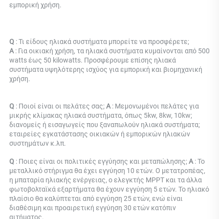
εμπορική χρήση. 
Q 
: Τι είδους ηλιακά συστήματα μπορείτε να προσφέρετε; 
Α 
: Για οικιακή χρήση, τα ηλιακά συστήματα κυμαίνονται από 500 
watts έως 50 kilowatts. Προσφέρουμε επίσης ηλιακά 
συστήματα υψηλότερης ισχύος για εμπορική και βιομηχανική 
χρήση. 
Q 
: Ποιοί είναι οι πελάτες σας; 
Α 
: Μεμονωμένοι πελάτες για 
μικρής κλίμακας ηλιακά συστήματα, όπως 5kw, 8kw, 10kw; 
διανομείς ή εισαγωγείς που ξαναπωλούν ηλιακά συστήματα; 
εταιρείες εγκατάστασης οικιακών ή εμπορικών ηλιακών 
συστημάτων κ.λπ. 
Q 
: Ποιες είναι οι πολιτικές εγγύησης και μεταπώλησης; 
Α 
: Το 
μεταλλικό στήριγμα θα έχει εγγύηση 10 ετών. Ο μετατροπέας, 
η μπαταρία ηλιακής ενέργειας, ο ελεγκτής MPPT και τα άλλα 
φωτοβολταϊκά εξαρτήματα θα έχουν εγγύηση 5 ετών. Το ηλιακό 
πλαίσιο θα καλύπτεται από εγγύηση 25 ετών, ενώ είναι 
διαθέσιμη και προαιρετική εγγύηση 30 ετών κατόπιν 
αιτήματος. 