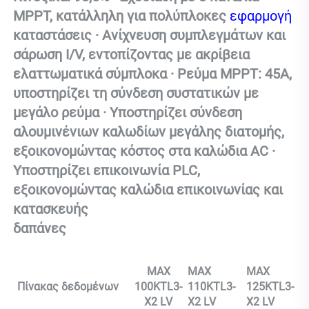
MPPT, κατάλληλη για πολύπλοκες 
εφαρμογή 
καταστάσεις · Ανίχνευση συμπλεγμάτων και 
σάρωση I/V, εντοπίζοντας με ακρίβεια 
ελαττωματικά σύμπλοκα · Ρεύμα MPPT: 45A, 
υποστηρίζει τη σύνδεση συστατικών με 
μεγάλο ρεύμα · Υποστηρίζει σύνδεση 
αλουμινένιων καλωδίων μεγάλης διατομής, 
εξοικονομώντας κόστος στα καλώδια AC · 
Υποστηρίζει επικοινωνία PLC, 
εξοικονομώντας καλώδια επικοινωνίας και 
κατασκευής 
δαπάνες 
MAX
MAX
MAX
Πίνακας δεδομένων
100KTL3-
110KTL3-
125KTL3-
X2 LV
X2 LV
X2 LV