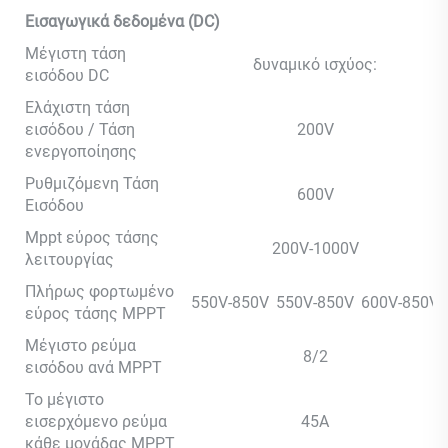
Εισαγωγικά δεδομένα (DC)
Μέγιστη τάση
δυναμικό ισχύος:
εισόδου DC
Ελάχιστη τάση
εισόδου / Τάση
200V
ενεργοποίησης
Ρυθμιζόμενη Τάση
600V
Εισόδου
Mppt εύρος τάσης
200V-1000V
λειτουργίας
Πλήρως φορτωμένο
550V-850V
550V-850V
600V-850V
εύρος τάσης MPPT
Μέγιστο ρεύμα
8/2
εισόδου ανά MPPT
Το μέγιστο
εισερχόμενο ρεύμα
45Α
κάθε μονάδας MPPT