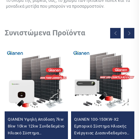
το όνομα της μάρκας σας, το χρώμα των ηλιακών πάνελ και τα 
μοναδικά μοτίβα που μπορούν να προσαρμοστούν. 
Συνιστώμενα Προϊόντα
QIANEN Υψηλή Απόδοση 7kw
QIANEN 100-150KW-X2
8kw 10kw 12kw Συνδεδεμένο
Εμπορικό Σύστημα Ηλιακής
Ηλιακό Σύστημα
Ενέργειας Διασυνδεδεμένο