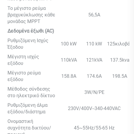
Το μέγιστο ρεύμα
βραχυκύκλωσης κάθε
56,5A
μονάδας MPPT
Δεδομένα έξωθι (AC)
Ρυθμιζόμενη Ισχύς
100 kW
110 kW
125κιλοβάτ
Έξοδου
Μέγιστη ισχύς
110kVA
121kVA
137.5kva
εξόδου
Μέγιστο ρεύμα
158.8A
174.6A
198.5A
εξόδου
Μέθοδος σύνδεσης
3W/N/PE
στο ηλεκτρικό δίκτυο
Ρυθμιζόμενη άλμα
230V/400V--340-440VAC
εξόδου/διάστημα
Ονομαστική
συχνότητα δικτύου/
45~55Hz/55-65 Hz