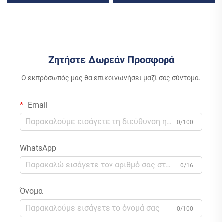
Πολυκρυσταλλικού Πυριτίου
με το Δίκτυο Υψηλής
με Έλεγχο MPPT Για Οικιακή
Απόδοσης Φωτοβολταϊκή
Χρήση
Παραγωγή Ενέργειας
Ελεγκτής MPPT
Ζητήστε Δωρεάν Προσφορά
Ο εκπρόσωπός μας θα επικοινωνήσει μαζί σας σύντομα.
Email
0/100
WhatsApp
0/16
Όνομα
0/100