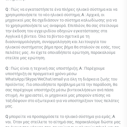
Q 
: Πώς να εγκαταστήσετε ένα πλήρες ηλιακό σύστημα και να 
χρησιμοποιήσετε το νέο ηλιακό σύστημα; 
Α 
: Αρχικά, οι 
μηχανικοί μας θα σχεδιάσουν το σύστημα καλωδίωσης για να 
το χρησιμοποιήσετε ως αναφορά. Επιπλέον, θα σας στείλουμε 
την έκδοση του εγχειριδίου οδηγιών εγκατάστασης στα 
Αγγλικά ή βίντεο. Όλα τα βίντεο σχετικά με τη 
διασυναρμολόγηση, συναρμολόγηση και λειτουργία του 
ηλιακού συστήματος βήμα προς βήμα θα σταλούν σε εσάς, τους 
πελάτες μας. Αν έχετε οποιαδήποτε ερώτηση, παρακαλούμε 
στείλτε μας ερώτηση. 
Q 
: Πώς είναι η τεχνική σας υποστήριξη; 
Α 
: Παρέχουμε 
υποστήριξη σε πραγματικό χρόνο μέσω 
WhatsApp/Skype/WeChat/email για όλη τη διάρκεια ζωής του 
προϊόντος. Για οποιοδήποτε πρόβλημα μετά την παράδοση, θα 
σας παρέχουμε υποστήριξη μέσω βιντεοκλήσεων ανά πάσα 
στιγμή. Αν χρειαστεί, οι μηχανικοί μας μπορούν επίσης να 
ταξιδέψουν στο εξωτερικό για να υποστηρίξουν τους πελάτες 
μας. 
Q 
μπορείτε να προσαρμόσετε το ηλιακό σύστημα για εμάς; 
Α 
ναι. Όταν μας στείλετε το αίτημά σας, παρακαλούμε δώστε μας 