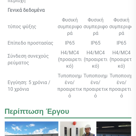
περιοχή
Γενικά δεδομένα
Φυσική
Φυσική
Φυσική
τύπος ψύξης
συμπεριφο
συμπεριφο
συμπεριφο
ρά
ρά
ρά
Επίπεδο προστασίας
IP65
IP65
IP65
H4/MC4
H4/MC4
H4/MC4
Σύνδεση συνεχούς
(προαιρετι
(προαιρετι
(προαιρετι
ρεύματος
κό)
κό)
κό)
Τυποποιημ
Τυποποιημ
Τυποποιημ
Εγγύηση: 5 χρόνια /
ένο/
ένο/
ένο/
10 χρόνια
προαιρετικ
προαιρετικ
προαιρετικ
ό
ό
ό
Περίπτωση Έργου