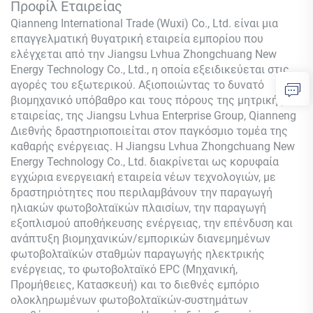
Προφίλ Εταιρείας
Qianneng International Trade (Wuxi) Co., Ltd.
είναι μια
επαγγελματική θυγατρική εταιρεία εμπορίου που
ελέγχεται από την Jiangsu Lvhua Zhongchuang New
Energy Technology Co., Ltd., η οποία εξειδικεύεται στις
αγορές του εξωτερικού. Αξιοποιώντας το δυνατό
βιομηχανικό υπόβαθρο και τους πόρους της μητρικής
εταιρείας, της Jiangsu Lvhua Enterprise Group,
Qianneng
Διεθνής δραστηριοποιείται στον παγκόσμιο τομέα της
καθαρής ενέργειας. Η Jiangsu Lvhua Zhongchuang New
Energy Technology Co., Ltd. διακρίνεται ως κορυφαία
εγχώρια ενεργειακή εταιρεία νέων τεχνολογιών, με
δραστηριότητες που περιλαμβάνουν την παραγωγή
ηλιακών φωτοβολταϊκών πλαισίων, την παραγωγή
εξοπλισμού αποθήκευσης ενέργειας, την επένδυση και
ανάπτυξη βιομηχανικών/εμπορικών διανεμημένων
φωτοβολταϊκών σταθμών παραγωγής ηλεκτρικής
ενέργειας, το φωτοβολταϊκό EPC (Μηχανική,
Προμήθειες, Κατασκευή) και το διεθνές εμπόριο
ολοκληρωμένων φωτοβολταϊκών-συστημάτων