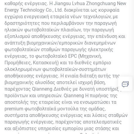
καθαρής ενέργειας. Η Jiangsu Lvhua Zhongchuang New
Energy Technology Co., Ltd. διακρίνεται ως κορυφαία
εγχώρια ενεργειακή εταιρεία νέων τεχνολογιών, με
δραστηριότητες που περιλαμβάνουν την παραγωγή
ηλιακών φωτοβολταϊκών πλαισίων, την παραγωγή
εξοπλισμού αποθήκευσης ενέργειας, την επένδυση και
ανάπτυξη βιομηχανικών/εμπορικών διανεμημένων
φωτοβολταϊκών σταθμών παραγωγής ηλεκτρικής
ενέργειας, το φωτοβολταϊκό EPC (Μηχανική,
Προμήθειες, Κατασκευή) και το διεθνές εμπόριο
ολοκληρωμένων φωτοβολταϊκών-συστημάτων
αποθήκευσης ενέργειας. Η ενιαία διάταξη αυτής της
βιομηχανικής αλυσίδας αποτελεί ισχυρή βάση,
παρέχοντας
Qianneng
Διεθνές με δυνατή υποστήριξη
προϊόντων και υπηρεσιών.
Qianneng
Η πυρήνας της
αποστολής της εταιρείας είναι να ενσωματώσει τα
premium φωτοβολταϊκά μοντούλα της ομάδας,
συστήματα αποθήκευσης ενέργειας και λύσεις σταθμών
παραγωγής ενέργειας, παρέχοντας αποτελεσματικές
και αξιόπιστες υπηρεσίες εμπορίου μιας στάσης και