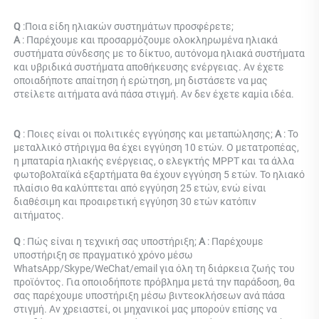
Q 
:
Ποια είδη ηλιακών συστημάτων προσφέρετε; 
Α 
: 
Παρέχουμε και προσαρμόζουμε ολοκληρωμένα ηλιακά 
συστήματα σύνδεσης με το δίκτυο, αυτόνομα ηλιακά συστήματα 
και υβριδικά συστήματα αποθήκευσης ενέργειας. Αν έχετε 
οποιαδήποτε απαίτηση ή ερώτηση, μη διστάσετε να μας 
στείλετε αιτήματα ανά πάσα στιγμή. Αν δεν έχετε καμία ιδέα. 
Q 
: Ποιες είναι οι πολιτικές εγγύησης και μεταπώλησης; 
Α 
: Το 
μεταλλικό στήριγμα θα έχει εγγύηση 10 ετών. Ο μετατροπέας, 
η μπαταρία ηλιακής ενέργειας, ο ελεγκτής MPPT και τα άλλα 
φωτοβολταϊκά εξαρτήματα θα έχουν εγγύηση 5 ετών. Το ηλιακό 
πλαίσιο θα καλύπτεται από εγγύηση 25 ετών, ενώ είναι 
διαθέσιμη και προαιρετική εγγύηση 30 ετών κατόπιν 
αιτήματος. 
Q 
: Πώς είναι η τεχνική σας υποστήριξη; 
Α 
: Παρέχουμε 
υποστήριξη σε πραγματικό χρόνο μέσω 
WhatsApp/Skype/WeChat/email για όλη τη διάρκεια ζωής του 
προϊόντος. Για οποιοδήποτε πρόβλημα μετά την παράδοση, θα 
σας παρέχουμε υποστήριξη μέσω βιντεοκλήσεων ανά πάσα 
στιγμή. Αν χρειαστεί, οι μηχανικοί μας μπορούν επίσης να 