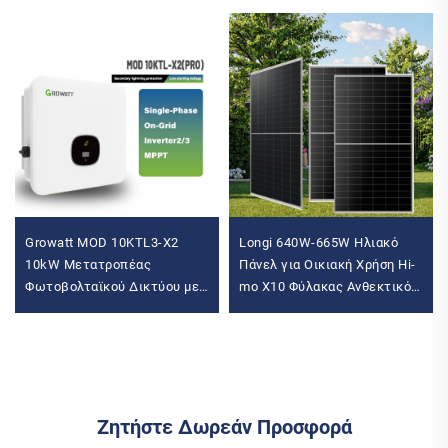
Growatt MOD 10KTL3-X2
Longi 640W-665W Ηλιακό
10kW Μετατροπέας
Πάνελ για Οικιακή Χρήση Hi-
Φωτοβολταϊκού Δικτύου με
mo X10 Φύλακας Ανθεκτικό
Τριφασική Έξοδο
στη Σκόνη Μονοκρυσταλλικό
Μετατροπέας Ηλιακής
Πυρίτιο Ν-Τύπου TUV για
Μπαταρίας
Ζητήστε Δωρεάν Προσφορά