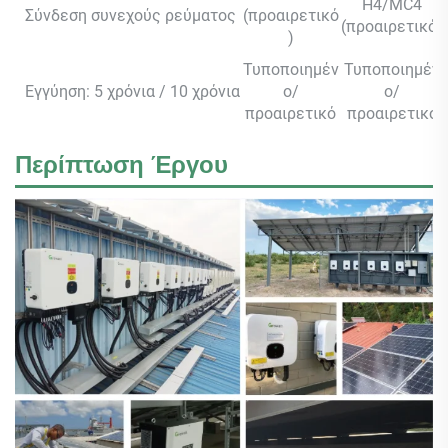
H4/MC4
Σύνδεση συνεχούς ρεύματος
(προαιρετικό
(προαιρετικό)
)
Τυποποιημέν
Τυποποιημέν
Εγγύηση: 5 χρόνια / 10 χρόνια
ο/
ο/
προαιρετικό
προαιρετικό
Περίπτωση Έργου