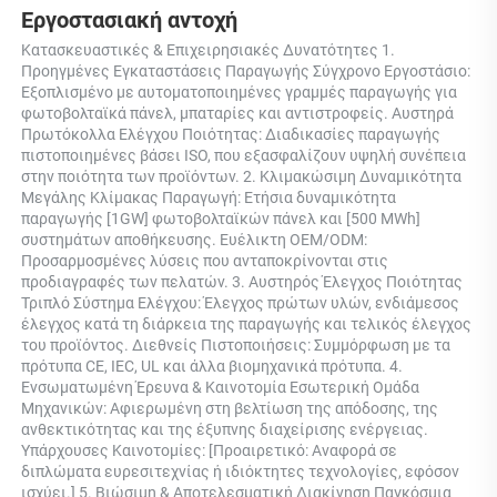
Εργοστασιακή αντοχή 
Κατασκευαστικές & Επιχειρησιακές Δυνατότητες 1. 
Προηγμένες Εγκαταστάσεις Παραγωγής Σύγχρονο Εργοστάσιο: 
Εξοπλισμένο με αυτοματοποιημένες γραμμές παραγωγής για 
φωτοβολταϊκά πάνελ, μπαταρίες και αντιστροφείς. Αυστηρά 
Πρωτόκολλα Ελέγχου Ποιότητας: Διαδικασίες παραγωγής 
πιστοποιημένες βάσει ISO, που εξασφαλίζουν υψηλή συνέπεια 
στην ποιότητα των προϊόντων. 2. Κλιμακώσιμη Δυναμικότητα 
Μεγάλης Κλίμακας Παραγωγή: Ετήσια δυναμικότητα 
παραγωγής [1GW] φωτοβολταϊκών πάνελ και [500 MWh] 
συστημάτων αποθήκευσης. Ευέλικτη OEM/ODM: 
Προσαρμοσμένες λύσεις που ανταποκρίνονται στις 
προδιαγραφές των πελατών. 3. Αυστηρός Έλεγχος Ποιότητας 
Τριπλό Σύστημα Ελέγχου: Έλεγχος πρώτων υλών, ενδιάμεσος 
έλεγχος κατά τη διάρκεια της παραγωγής και τελικός έλεγχος 
του προϊόντος. Διεθνείς Πιστοποιήσεις: Συμμόρφωση με τα 
πρότυπα CE, IEC, UL και άλλα βιομηχανικά πρότυπα. 4. 
Ενσωματωμένη Έρευνα & Καινοτομία Εσωτερική Ομάδα 
Μηχανικών: Αφιερωμένη στη βελτίωση της απόδοσης, της 
ανθεκτικότητας και της έξυπνης διαχείρισης ενέργειας. 
Υπάρχουσες Καινοτομίες: [Προαιρετικό: Αναφορά σε 
διπλώματα ευρεσιτεχνίας ή ιδιόκτητες τεχνολογίες, εφόσον 
ισχύει.] 5. Βιώσιμη & Αποτελεσματική Διακίνηση Παγκόσμια 