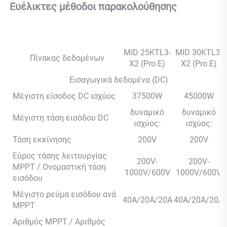
Ευέλικτες μέθοδοι παρακολούθησης 
MID 25KTL3-
MID 30KTL3-
Πίνακας δεδομένων
X2 (Pro.E)
X2 (Pro.E)
Εισαγωγικά δεδομένα (DC)
Μέγιστη είσοδος DC ισχύος
37500W
45000W
δυναμικό
δυναμικό
Μέγιστη τάση εισόδου DC
ισχύος:
ισχύος:
Τάση εκκίνησης
200V
200V
Εύρος τάσης λειτουργίας
200V-
200V-
MPPT / Ονομαστική τάση
1000V/600V
1000V/600V
εισόδου
Μέγιστο ρεύμα εισόδου ανά
40A/20A/20A
40A/20A/20A
MPPT
Αριθμός MPPT / Αριθμός