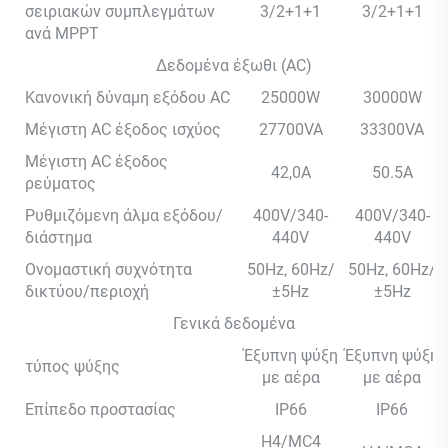
σειριακών συμπλεγμάτων
3/2+1+1
3/2+1+1
ανά MPPT
Δεδομένα έξωθι (AC)
Κανονική δύναμη εξόδου AC
25000W
30000W
Μέγιστη AC έξοδος ισχύος
27700VA
33300VA
Μέγιστη AC έξοδος
42,0A
50.5A
ρεύματος
Ρυθμιζόμενη άλμα εξόδου/
400V/340-
400V/340-
διάστημα
440V
440V
Ονομαστική συχνότητα
50Hz, 60Hz/
50Hz, 60Hz/
δικτύου/περιοχή
±5Hz
±5Hz
Γενικά δεδομένα
Έξυπνη ψύξη
Έξυπνη ψύξη
τύπος ψύξης
με αέρα
με αέρα
Επίπεδο προστασίας
IP66
IP66
H4/MC4