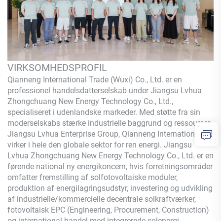
VIRKSOMHEDSPROFIL
Qianneng International Trade (Wuxi) Co., Ltd.
er en
professionel handelsdatterselskab under Jiangsu Lvhua
Zhongchuang New Energy Technology Co., Ltd.,
specialiseret i udenlandske markeder. Med støtte fra sin
moderselskabs stærke industrielle baggrund og ressourcer,
Jiangsu Lvhua Enterprise Group,
Qianneng
International
virker i hele den globale sektor for ren energi. Jiangsu
Lvhua Zhongchuang New Energy Technology Co., Ltd. er en
førende national ny energikoncern, hvis forretningsområder
omfatter fremstilling af solfotovoltaiske moduler,
produktion af energilagringsudstyr, investering og udvikling
af industrielle/kommercielle decentrale solkraftværker,
fotovoltaisk EPC (Engineering, Procurement, Construction)
og international handel med integrerede solenergi-