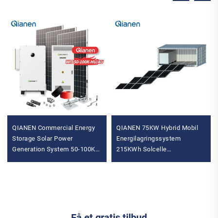
QIANEN Commercial Energy
QIANEN 75KW Hybrid Mobil
Storage Solar Power
Energilagringssystem
Generation System 50-100KW
215KWh Solcelle
Hybrid Solar Inverter MPPT
Strømforsyning Skab med
Lithium Battery High
Hybrid Inverter til Kommerciel
Brug
Få et gratis tilbud