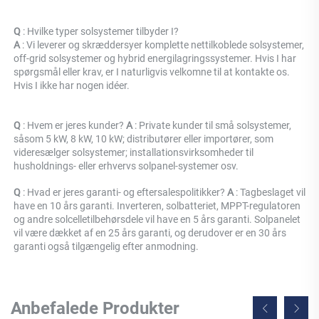
Q 
: Hvilke typer solsystemer tilbyder I? 
A 
: Vi leverer og skræddersyer komplette nettilkoblede solsystemer, 
off-grid solsystemer og hybrid energilagringssystemer. Hvis I har 
spørgsmål eller krav, er I naturligvis velkomne til at kontakte os. 
Hvis I ikke har nogen idéer. 
Q 
: Hvem er jeres kunder? 
A 
: Private kunder til små solsystemer, 
såsom 5 kW, 8 kW, 10 kW; distributører eller importører, som 
videresælger solsystemer; installationsvirksomheder til 
husholdnings- eller erhvervs solpanel-systemer osv. 
Q 
: Hvad er jeres garanti- og eftersalespolitikker? 
A 
: Tagbeslaget vil 
have en 10 års garanti. Inverteren, solbatteriet, MPPT-regulatoren 
og andre solcelletilbehørsdele vil have en 5 års garanti. Solpanelet 
vil være dækket af en 25 års garanti, og derudover er en 30 års 
garanti også tilgængelig efter anmodning. 
Anbefalede Produkter