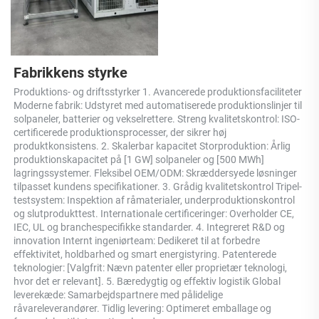
Fabrikkens styrke 
Produktions- og driftsstyrker 1. Avancerede produktionsfaciliteter 
Moderne fabrik: Udstyret med automatiserede produktionslinjer til 
solpaneler, batterier og vekselrettere. Streng kvalitetskontrol: ISO-
certificerede produktionsprocesser, der sikrer høj 
produktkonsistens. 2. Skalerbar kapacitet Storproduktion: Årlig 
produktionskapacitet på [1 GW] solpaneler og [500 MWh] 
lagringssystemer. Fleksibel OEM/ODM: Skræddersyede løsninger 
tilpasset kundens specifikationer. 3. Grådig kvalitetskontrol Tripel-
testsystem: Inspektion af råmaterialer, underproduktionskontrol 
og slutprodukttest. Internationale certificeringer: Overholder CE, 
IEC, UL og branchespecifikke standarder. 4. Integreret R&D og 
innovation Internt ingeniørteam: Dedikeret til at forbedre 
effektivitet, holdbarhed og smart energistyring. Patenterede 
teknologier: [Valgfrit: Nævn patenter eller proprietær teknologi, 
hvor det er relevant]. 5. Bæredygtig og effektiv logistik Global 
leverekæde: Samarbejdspartnere med pålidelige 
råvareleverandører. Tidlig levering: Optimeret emballage og 