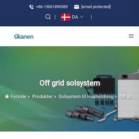
+86-15061890589
[email protected]
DA
Off grid solsystem
Forside
>
Produkter
>
Solsystem til Husholdning
>
Off grid solsystem