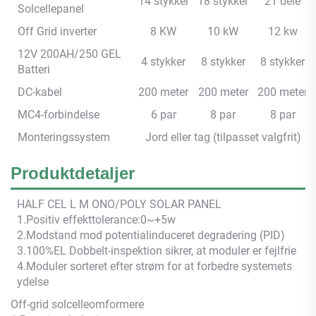
14 stykker
18 stykker
21 dele
Solcellepanel
Off Grid inverter
8 KW
10 kW
12 kw
12V 200AH/250 GEL
4 stykker
8 stykker
8 stykker
Batteri
DC-kabel
200 meter
200 meter
200 meter
MC4-forbindelse
6 par
8 par
8 par
Monteringssystem
Jord eller tag (tilpasset valgfrit)
Produktdetaljer
HALF CEL
L M
ONO/POLY SOLAR PANEL
1.Positiv effekttolerance:0~+5w
2.Modstand mod potentialinduceret degradering (PID)
3.100%EL Dobbelt-inspektion sikrer, at moduler er fejlfrie
4.Moduler sorteret efter strøm for at forbedre systemets
ydelse
Off-grid solcelleomformere