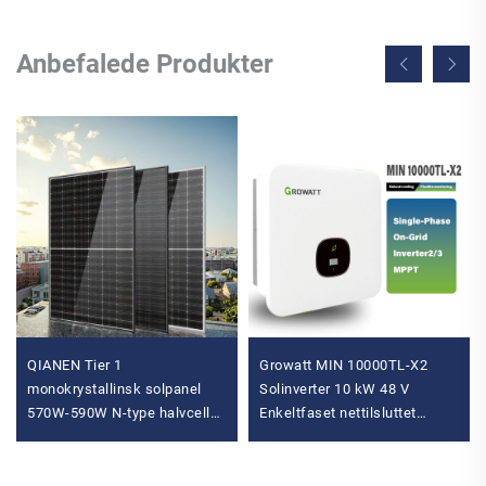
Anbefalede Produkter
QIANEN Tier 1
Growatt MIN 10000TL-X2
monokrystallinsk solpanel
Solinverter 10 kW 48 V
570W-590W N-type halvcelle
Enkeltfaset nettilsluttet
Vertex model til hjemmebrug
inverter med MPPT-styring til
Pris
hjemmet