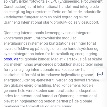
solkraftværker, fotovoltaisk EPC (Engineering, Procurement,
Construction) samt international handel med integrerede
solenergi- og lager-systemer. Dette omfattende industrielle
kædelayout fungerer som en solid rygrad og sikrer
Qianneng International stærk produkt- og servicesupport.
Qianneng Internationals kerneopgave er at integrere
koncernens premiumfotovoltaiske moduler,
energilagringssystemer og kraftstationsløsninger for at
levere effektive og pålidelige one-stop handelsydelser og
systemintegration inden for fotovoltaik og energilagring
produkter
til globale kunder. Med et klart fokus på at skabe
bro mellem Kinas avancerede produktionskapaciteter inden
for ny energi og internationale markedsbehov, har
selskabet til formål at introducere højkvalitets grønne
energiprodukter og -tjenester til verden og derved fremme
den globale energiomstilling. Med koncernens fordele
gennem hele værdikæden samt professionel ekspertise
inden for international handel er Qianneng International
blevet en nøgleaktør og betroet partner på de globale
markeder for fotovoltaik og energilagring.