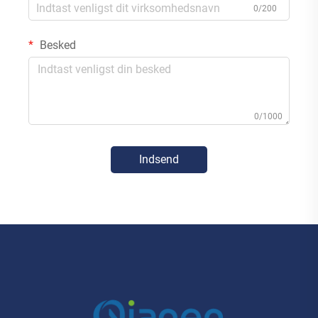
0/200
Besked
0/1000
Indsend