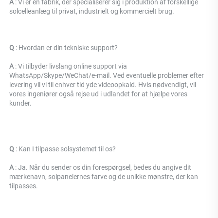
A 
: Vi er en fabrik, der specialiserer sig i produktion af forskellige 
solcelleanlæg til privat, industrielt og kommercielt brug. 
Q 
: 
Hvordan er din tekniske support? 
A 
: Vi tilbyder livslang online support via 
WhatsApp/Skype/WeChat/e-mail. Ved eventuelle problemer efter 
levering vil vi til enhver tid yde videoopkald. Hvis nødvendigt, vil 
vores ingeniører også rejse ud i udlandet for at hjælpe vores 
kunder. 
Q 
: 
Kan I tilpasse solsystemet til os? 
A 
: Ja. Når du sender os din forespørgsel, bedes du angive dit 
mærkenavn, solpanelernes farve og de unikke mønstre, der kan 
tilpasses. 