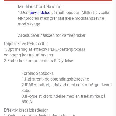
Multibusbar-teknologi
1.Den
anvendelse
af multi-busbar (MBB) halvcelle
teknologien medfører stærkere modstandsevne
mod skygge
2.
Reducerer risikoen for varmeprikker
Højeffektive PERC-celler
1.
Optimering af effektiv PERC-batteriprocess
og streng kontrol af råvarer
2.
Forbedrer komponentens PID-ydelse
Forbindelsesboks
1.
Høj strøm- og spændingsbæreevne
2.
IP68 vandtæt, udstyret med en 4 mm² godkendt
kabel
3.
IP-type stikforbindelse med en trækstyrke på
500 N
Effektiv kredsløbsdesign
1.
Serie- og paralleldesign, der reducerer