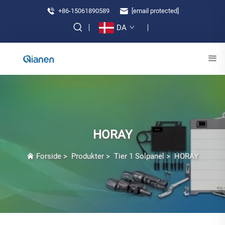
+86-15061890589
[email protected]
DA
HORAY
Forside
>
Produkter
>
Tier 1 Solpanel
>
HORAY