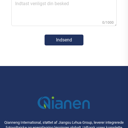
0/1000
Indsend
Qianneng International, støttet af Jiangsu Lvhua Group, leverer integrerede
fotovoltaiske og energilagring løsninger globalt. Udforsk vores komplette