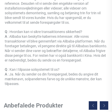
reference. Desuden vil vi sende den engelske version af 
installationsvejledningen eller videoer; alle videoer om 
solsystemets demontering, samling og betjening trin for trin vil 
blive sendt til vores kunder. Hvis du har spørgsmål, er du 
velkommet til at sende forespørgsler til os. 
Q 
: Hvordan kan vi sikre transaktionens sikkerhed? 
A 
: Alibaba kan beskytte købernes interesser. Alle vores 
transaktioner vil blive gennemført via Alibaba-platformen. Når du 
foretager betalingen, vil pengene direkte gå til Alibabas bankkonto. 
Når vi sender dine varer og bekræfter detaljerne, vil Alibaba frigive 
disse penge til os. For resten har vi også bankkonti i Kina. Hvis det 
er nødvendigt, bedes du sende os en forespørgsel. 
Q 
: Kan I tilpasse solsystemet til os? 
A 
: Ja. Når du sender os din forespørgsel, bedes du angive dit 
mærkenavn, solpanelernes farve og de unikke mønstre, der kan 
tilpasses. 
Anbefalede Produkter