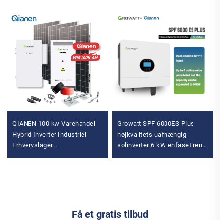
QIANEN 100 kw Varehandel
Growatt SPF 6000ES Plus
Hybrid Inverter Industriel
højkvalitets uafhængig
Erhvervslager
solinverter 6 kW enfaset ren
Energilagringssystem Litium-
sinus uafhængig solinverter
ion Batteri
Energilagringssystem
Få et gratis tilbud