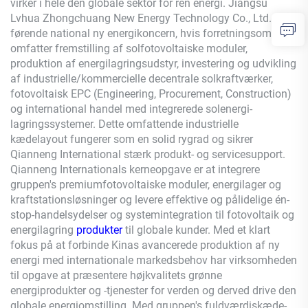
virker i hele den globale sektor for ren energi. Jiangsu
Lvhua Zhongchuang New Energy Technology Co., Ltd. er en
førende national ny energikoncern, hvis forretningsområder
omfatter fremstilling af solfotovoltaiske moduler,
produktion af energilagringsudstyr, investering og udvikling
af industrielle/kommercielle decentrale solkraftværker,
fotovoltaisk EPC (Engineering, Procurement, Construction)
og international handel med integrerede solenergi-
lagringssystemer. Dette omfattende industrielle
kædelayout fungerer som en solid rygrad og sikrer
Qianneng
International stærk produkt- og servicesupport.
Qianneng
Internationals kerneopgave er at integrere
gruppen's premiumfotovoltaiske moduler, energilager og
kraftstationsløsninger og levere effektive og pålidelige én-
stop-handelsydelser og systemintegration til fotovoltaik og
energilagring
produkter
til globale kunder. Med et klart
fokus på at forbinde Kinas avancerede produktion af ny
energi med internationale markedsbehov har virksomheden
til opgave at præsentere højkvalitets grønne
energiprodukter og -tjenester for verden og derved drive den
globale energiomstilling. Med gruppen's fuldværdiskæde-