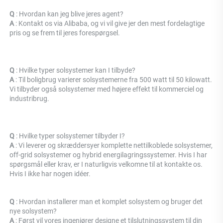
Q 
: Hvordan kan jeg blive jeres agent? 
A 
: Kontakt os via Alibaba, og vi vil give jer den mest fordelagtige 
pris og se frem til jeres forespørgsel. 
Q 
: Hvilke typer solsystemer kan I tilbyde? 
A 
: Til boligbrug varierer solsystemerne fra 500 watt til 50 kilowatt. 
Vi tilbyder også solsystemer med højere effekt til kommerciel og 
industribrug. 
Q 
: Hvilke typer solsystemer tilbyder I? 
A 
: Vi leverer og skræddersyer komplette nettilkoblede solsystemer, 
off-grid solsystemer og hybrid energilagringssystemer. Hvis I har 
spørgsmål eller krav, er I naturligvis velkomne til at kontakte os. 
Hvis I ikke har nogen idéer. 
Q 
: Hvordan installerer man et komplet solsystem og bruger det 
nye solsystem? 
A 
: Først vil vores ingeniører designe et tilslutningssystem til din 