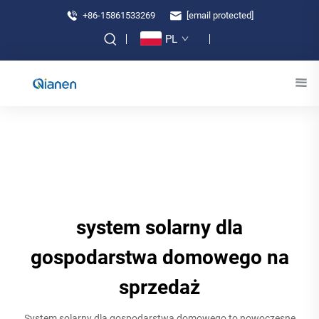
+86-15861533269
[email protected]
PL
system solarny dla
gospodarstwa domowego na
sprzedaż
System solarny dla gospodarstwa domowego to nowoczesne