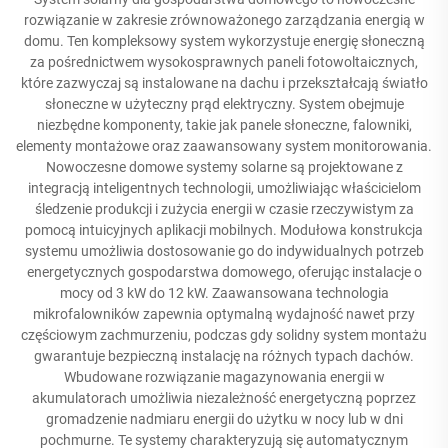
rozwiązanie w zakresie zrównoważonego zarządzania energią w
domu. Ten kompleksowy system wykorzystuje energię słoneczną
za pośrednictwem wysokosprawnych paneli fotowoltaicznych,
które zazwyczaj są instalowane na dachu i przekształcają światło
słoneczne w użyteczny prąd elektryczny. System obejmuje
niezbędne komponenty, takie jak panele słoneczne, falowniki,
elementy montażowe oraz zaawansowany system monitorowania.
Nowoczesne domowe systemy solarne są projektowane z
integracją inteligentnych technologii, umożliwiając właścicielom
śledzenie produkcji i zużycia energii w czasie rzeczywistym za
pomocą intuicyjnych aplikacji mobilnych. Modułowa konstrukcja
systemu umożliwia dostosowanie go do indywidualnych potrzeb
energetycznych gospodarstwa domowego, oferując instalacje o
mocy od 3 kW do 12 kW. Zaawansowana technologia
mikrofalowników zapewnia optymalną wydajność nawet przy
częściowym zachmurzeniu, podczas gdy solidny system montażu
gwarantuje bezpieczną instalację na różnych typach dachów.
Wbudowane rozwiązanie magazynowania energii w
akumulatorach umożliwia niezależność energetyczną poprzez
gromadzenie nadmiaru energii do użytku w nocy lub w dni
pochmurne. Te systemy charakteryzują się automatycznym