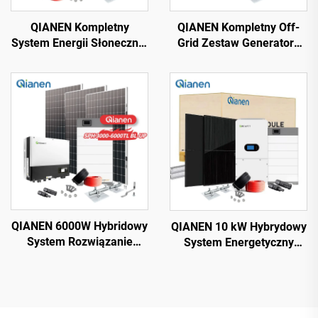
QIANEN Kompletny
QIANEN Kompletny Off-
System Energii Słonecznej
Grid Zestaw Generatora
On-Grid 8 kW-15 kW z
Słonecznego 3 kW 4 kW 5
Monokrystalicznymi
kW z Polikrystalicznymi
Panelami Słonecznymi z
Panelami Słonecznymi z
Kontrolerem MPPT do
Systemem MPPT do
Użycia Domowego
Użycia Domowego
QIANEN 6000W Hybridowy
QIANEN 10 kW Hybrydowy
System Rozwiązanie
System Energetyczny
Domowy Monokrystaliczny
Słonecznej z bezpłatnym
Panel Fotowoltaiczny
projektem Bateria Litowa i
3KW-6KW Inwerter
MPPT do użytku
Hybrydowy Jonowo-
domowego z hybrydowym