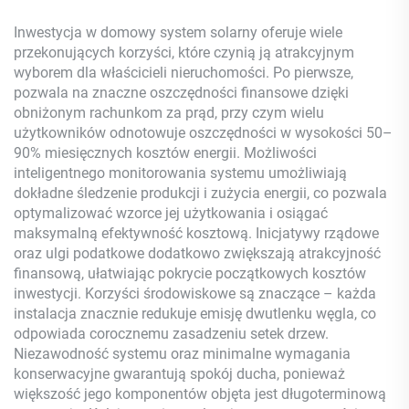
Ołowiowy MPPT
falownikiem
Inwestycja w domowy system solarny oferuje wiele
przekonujących korzyści, które czynią ją atrakcyjnym
wyborem dla właścicieli nieruchomości. Po pierwsze,
pozwala na znaczne oszczędności finansowe dzięki
obniżonym rachunkom za prąd, przy czym wielu
użytkowników odnotowuje oszczędności w wysokości 50–
90% miesięcznych kosztów energii. Możliwości
inteligentnego monitorowania systemu umożliwiają
dokładne śledzenie produkcji i zużycia energii, co pozwala
optymalizować wzorce jej użytkowania i osiągać
maksymalną efektywność kosztową. Inicjatywy rządowe
oraz ulgi podatkowe dodatkowo zwiększają atrakcyjność
finansową, ułatwiając pokrycie początkowych kosztów
inwestycji. Korzyści środowiskowe są znaczące – każda
instalacja znacznie redukuje emisję dwutlenku węgla, co
odpowiada corocznemu zasadzeniu setek drzew.
Niezawodność systemu oraz minimalne wymagania
konserwacyjne gwarantują spokój ducha, ponieważ
większość jego komponentów objęta jest długoterminową