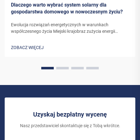
Dlaczego warto wybrać system solarny dla
gospodarstwa domowego w nowoczesnym życiu?
Ewolucja rozwiązań energetycznych w warunkach
współczesnego życia Miejski krajobraz zużycia energii
doznał ostatnimi laty znaczącej przemiany. W miarę jak
właściciele domów szukają coraz bardziej zrównoważonych
ZOBACZ WIĘCEJ
alternatyw dla tradycyjnych źródeł energii...
Uzyskaj bezpłatny wycenę
Nasz przedstawiciel skontaktuje się z Tobą wkrótce.