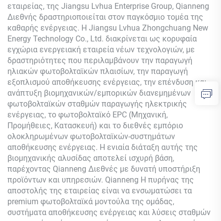
εταιρείας, της Jiangsu Lvhua Enterprise Group,
Qianneng
Διεθνής δραστηριοποιείται στον παγκόσμιο τομέα της
καθαρής ενέργειας. Η Jiangsu Lvhua Zhongchuang New
Energy Technology Co., Ltd. διακρίνεται ως κορυφαία
εγχώρια ενεργειακή εταιρεία νέων τεχνολογιών, με
δραστηριότητες που περιλαμβάνουν την παραγωγή
ηλιακών φωτοβολταϊκών πλαισίων, την παραγωγή
εξοπλισμού αποθήκευσης ενέργειας, την επένδυση και
ανάπτυξη βιομηχανικών/εμπορικών διανεμημένων
φωτοβολταϊκών σταθμών παραγωγής ηλεκτρικής
ενέργειας, το φωτοβολταϊκό EPC (Μηχανική,
Προμήθειες, Κατασκευή) και το διεθνές εμπόριο
ολοκληρωμένων φωτοβολταϊκών-συστημάτων
αποθήκευσης ενέργειας. Η ενιαία διάταξη αυτής της
βιομηχανικής αλυσίδας αποτελεί ισχυρή βάση,
παρέχοντας
Qianneng
Διεθνές με δυνατή υποστήριξη
προϊόντων και υπηρεσιών.
Qianneng
Η πυρήνας της
αποστολής της εταιρείας είναι να ενσωματώσει τα
premium φωτοβολταϊκά μοντούλα της ομάδας,
συστήματα αποθήκευσης ενέργειας και λύσεις σταθμών