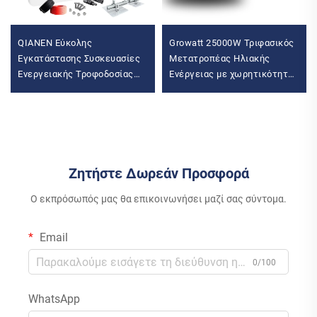
QIANEN Εύκολης
Growatt 25000W Τριφασικός
Εγκατάστασης Συσκευασίες
Μετατροπέας Ηλιακής
Ενεργειακής Τροφοδοσίας
Ενέργειας με χωρητικότητα
Για Φωτισμό Κατοικίας 3kw
25KW MID25KTL3-X2
έως 15kw Συστήματα
Wechselrichter Μετατροπέας
Πολυκρυσταλλικού Πυριτίου
ηλιακής μπαταρίας
Δικτύου Με Έλεγχο MPPT
Ζητήστε Δωρεάν Προσφορά
Ο εκπρόσωπός μας θα επικοινωνήσει μαζί σας σύντομα.
Email
0/100
WhatsApp