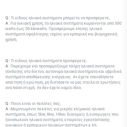
Q 
: Τι είδους ηλιακά συστήματα μπορείτε να προσφέρετε; 
Α 
: Για οικιακή χρήση, τα ηλιακά συστήματα κυμαίνονται από 500 
watts έως 50 kilowatts. Προσφέρουμε επίσης ηλιακά 
συστήματα υψηλότερης ισχύος για εμπορική και βιομηχανική 
χρήση. 
Q 
: Τι είδους ηλιακά συστήματα προσφέρετε; 
Α 
: Παρέχουμε και προσαρμόζουμε πλήρη ηλιακά συστήματα 
σύνδεσης στο δίκτυο, αυτόνομα ηλιακά συστήματα και υβριδικά 
συστήματα αποθήκευσης ενέργειας. Αν έχετε οποιαδήποτε 
απαίτηση ή ερώτηση, μη διστάσετε να μας στείλετε ερωτήσεις 
ανά πάσα στιγμή. Αν δεν έχετε καμία ιδέα. 
Q 
: Ποιοί είναι οι πελάτες σας; 
Α 
: Μεμονωμένοι πελάτες για μικρής κλίμακας ηλιακά 
συστήματα, όπως 5kw, 8kw, 10kw; διανομείς ή εισαγωγείς που 
ξαναπωλούν ηλιακά συστήματα; εταιρείες εγκατάστασης 
οικιακών ή εμπορικών ηλιακών συστημάτων κ.λπ. 