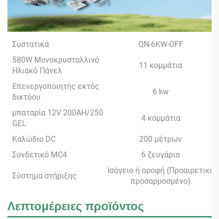
Συστατικά
QN-6KW-OFF
580W Μονοκρυσταλλινό
11 κομμάτια
Ηλιακό Πάνελ
Επενεργοποιητής εκτός
6 kw
δικτύου
μπαταρία 12V 200AH/250
4 κομμάτια
GEL
Καλώδιο DC
200 μέτρων
Συνδετικό MC4
6 ζευγάρια
Ισόγειο ή οροφή (Προαιρετικό
Σύστημα στήριξης
προσαρμοσμένο)
Λεπτομέρειες προϊόντος