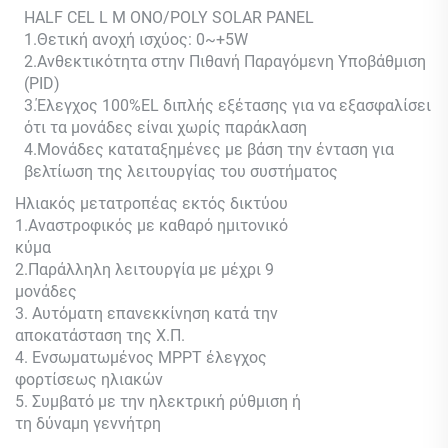
HALF CEL
L M
ONO/POLY SOLAR PANEL
1.Θετική ανοχή ισχύος: 0~+5W
2.Ανθεκτικότητα στην Πιθανή Παραγόμενη Υποβάθμιση
(PID)
3.Έλεγχος 100%EL διπλής εξέτασης για να εξασφαλίσει
ότι τα μονάδες είναι χωρίς παράκλαση
4.Μονάδες καταταξημένες με βάση την ένταση για
βελτίωση της λειτουργίας του συστήματος
Ηλιακός μετατροπέας εκτός δικτύου
1.Αναστροφικός με καθαρό ημιτονικό
κύμα
2.Παράλληλη λειτουργία με μέχρι 9
μονάδες
3. Αυτόματη επανεκκίνηση κατά την
αποκατάσταση της Χ.Π.
4. Ενσωματωμένος MPPT έλεγχος
φορτίσεως ηλιακών
5. Συμβατό με την ηλεκτρική ρύθμιση ή
τη δύναμη γεννήτρη