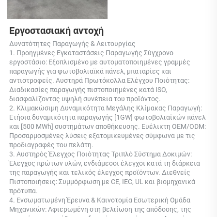
Εργοστασιακή αντοχή 
Δυνατότητες Παραγωγής & Λειτουργίας 
1. Προηγμένες Εγκαταστάσεις Παραγωγής Σύγχρονο 
εργοστάσιο: Εξοπλισμένο με αυτοματοποιημένες γραμμές 
παραγωγής για φωτοβολταϊκά πάνελ, μπαταρίες και 
αντιστροφείς. Αυστηρά Πρωτόκολλα Ελέγχου Ποιότητας: 
Διαδικασίες παραγωγής πιστοποιημένες κατά ISO, 
διασφαλίζοντας υψηλή συνέπεια του προϊόντος. 
2. Κλιμακώσιμη Δυναμικότητα Μεγάλης Κλίμακας Παραγωγή: 
Ετήσια δυναμικότητα παραγωγής [1GW] φωτοβολταϊκών πάνελ 
και [500 MWh] συστημάτων αποθήκευσης. Ευέλικτη OEM/ODM: 
Προσαρμοσμένες λύσεις εξατομικευμένες σύμφωνα με τις 
προδιαγραφές του πελάτη. 
3. Αυστηρός Έλεγχος Ποιότητας Τριπλό Σύστημα Δοκιμών: 
Έλεγχος πρώτων υλών, ενδιάμεσοι έλεγχοι κατά τη διάρκεια 
της παραγωγής και τελικός έλεγχος προϊόντων. Διεθνείς 
Πιστοποιήσεις: Συμμόρφωση με CE, IEC, UL και βιομηχανικά 
πρότυπα. 
4. Ενσωματωμένη Έρευνα & Καινοτομία Εσωτερική Ομάδα 
Μηχανικών: Αφιερωμένη στη βελτίωση της απόδοσης, της 