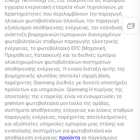
Energy Technology Co., Ltd. διακρίνεται ως κορυφαία
εγχώρια ενεργειακή εταιρεία νέων τεχνολογιών, με
δραστηριότητες που περιλαμβάνουν την παραγωγή
ηλιακών φωτοβολταϊκών πλαισίων, την παραγωγή
εξοπλισμού αποθήκευσης ενέργειας, την επένδυση και
ανάπτυξη βιομηχανικών/εμπορικών διανεμημένων
φωτοβολταϊκών σταθμών παραγωγής ηλεκτρικής
ενέργειας, το φωτοβολταϊκό EPC (Μηχανική,
Προμήθειες, Κατασκευή) και το διεθνές εμπόριο
ολοκληρωμένων φωτοβολταϊκών-συστημάτων
αποθήκευσης ενέργειας. Η ενιαία διάταξη αυτής της
βιομηχανικής αλυσίδας αποτελεί ισχυρή βάση,
παρέχοντας
Qianneng
Διεθνές με δυνατή υποστήριξη
προϊόντων και υπηρεσιών.
Qianneng
Η πυρήνας της
αποστολής της εταιρείας είναι να ενσωματώσει τα
premium φωτοβολταϊκά μοντούλα της ομάδας,
συστήματα αποθήκευσης ενέργειας και λύσεις σταθμών
παραγωγής ενέργειας, παρέχοντας αποτελεσματικές
και αξιόπιστες υπηρεσίες εμπορίου μιας στάσης και
ενοποίησης συστημάτων για φωτοβολταϊκά και
αποθήκευση ενέργειας
προϊόντα
σε παγκόσμιους