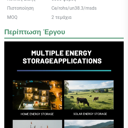
Πιστοποίηση
Ce/rohs/un38.3/msds
MOQ
2 τεμάχια
Περίπτωση Έργου