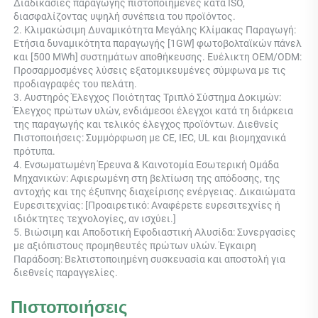
Διαδικασίες παραγωγής πιστοποιημένες κατά ISO, 
διασφαλίζοντας υψηλή συνέπεια του προϊόντος. 
2. Κλιμακώσιμη Δυναμικότητα Μεγάλης Κλίμακας Παραγωγή: 
Ετήσια δυναμικότητα παραγωγής [1GW] φωτοβολταϊκών πάνελ 
και [500 MWh] συστημάτων αποθήκευσης. Ευέλικτη OEM/ODM: 
Προσαρμοσμένες λύσεις εξατομικευμένες σύμφωνα με τις 
προδιαγραφές του πελάτη. 
3. Αυστηρός Έλεγχος Ποιότητας Τριπλό Σύστημα Δοκιμών: 
Έλεγχος πρώτων υλών, ενδιάμεσοι έλεγχοι κατά τη διάρκεια 
της παραγωγής και τελικός έλεγχος προϊόντων. Διεθνείς 
Πιστοποιήσεις: Συμμόρφωση με CE, IEC, UL και βιομηχανικά 
πρότυπα. 
4. Ενσωματωμένη Έρευνα & Καινοτομία Εσωτερική Ομάδα 
Μηχανικών: Αφιερωμένη στη βελτίωση της απόδοσης, της 
αντοχής και της έξυπνης διαχείρισης ενέργειας. Δικαιώματα 
Ευρεσιτεχνίας: [Προαιρετικό: Αναφέρετε ευρεσιτεχνίες ή 
ιδιόκτητες τεχνολογίες, αν ισχύει.] 
5. Βιώσιμη και Αποδοτική Εφοδιαστική Αλυσίδα: Συνεργασίες 
με αξιόπιστους προμηθευτές πρώτων υλών. Έγκαιρη 
Παράδοση: Βελτιστοποιημένη συσκευασία και αποστολή για 
διεθνείς παραγγελίες. 
Πιστοποιήσεις