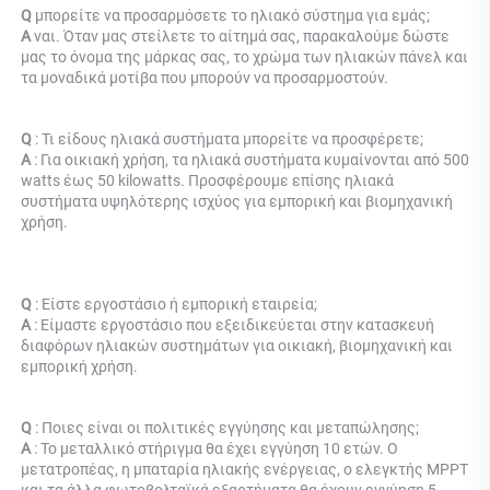
Q 
μπορείτε να προσαρμόσετε το ηλιακό σύστημα για εμάς; 
Α 
ναι. Όταν μας στείλετε το αίτημά σας, παρακαλούμε δώστε 
μας το όνομα της μάρκας σας, το χρώμα των ηλιακών πάνελ και 
τα μοναδικά μοτίβα που μπορούν να προσαρμοστούν. 
Q 
: Τι είδους ηλιακά συστήματα μπορείτε να προσφέρετε; 
Α 
: Για οικιακή χρήση, τα ηλιακά συστήματα κυμαίνονται από 500 
watts έως 50 kilowatts. Προσφέρουμε επίσης ηλιακά 
συστήματα υψηλότερης ισχύος για εμπορική και βιομηχανική 
χρήση. 
Q 
: Είστε εργοστάσιο ή εμπορική εταιρεία; 
Α 
: 
Είμαστε εργοστάσιο που εξειδικεύεται στην κατασκευή 
διαφόρων ηλιακών συστημάτων για οικιακή, βιομηχανική και 
εμπορική χρήση. 
Q 
: Ποιες είναι οι πολιτικές εγγύησης και μεταπώλησης; 
Α 
: Το μεταλλικό στήριγμα θα έχει εγγύηση 10 ετών. Ο 
μετατροπέας, η μπαταρία ηλιακής ενέργειας, ο ελεγκτής MPPT 
και τα άλλα φωτοβολταϊκά εξαρτήματα θα έχουν εγγύηση 5 