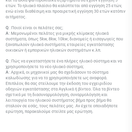
ετών. Το ηλιακό πλαίσιο θα καλύπτεται από εγγύηση 25 ετών, 
ενώ είναι διαθέσιμη και προαιρετική εγγύηση 30 ετών κατόπιν 
αιτήματος. 
Q 
: Ποιοί είναι οι πελάτες σας; 
Α 
: Μεμονωμένοι πελάτες για μικρής κλίμακας ηλιακά 
συστήματα, όπως 5kw, 8kw, 10kw; διανομείς ή εισαγωγείς που 
ξαναπωλούν ηλιακά συστήματα; εταιρείες εγκατάστασης 
οικιακών ή εμπορικών ηλιακών συστημάτων κ.λπ. 
Q 
: Πώς να εγκαταστήσετε ένα πλήρες ηλιακό σύστημα και να 
χρησιμοποιήσετε το νέο ηλιακό σύστημα; 
Α 
: Αρχικά, οι μηχανικοί μας θα σχεδιάσουν το σύστημα 
καλωδίωσης για να το χρησιμοποιήσετε ως αναφορά. 
Επιπλέον, θα σας στείλουμε την έκδοση του εγχειριδίου 
οδηγιών εγκατάστασης στα Αγγλικά ή βίντεο. Όλα τα βίντεο 
σχετικά με τη διασυναρμολόγηση, συναρμολόγηση και 
λειτουργία του ηλιακού συστήματος βήμα προς βήμα θα 
σταλούν σε εσάς, τους πελάτες μας. Αν έχετε οποιαδήποτε 
ερώτηση, παρακαλούμε στείλτε μας ερώτηση. 