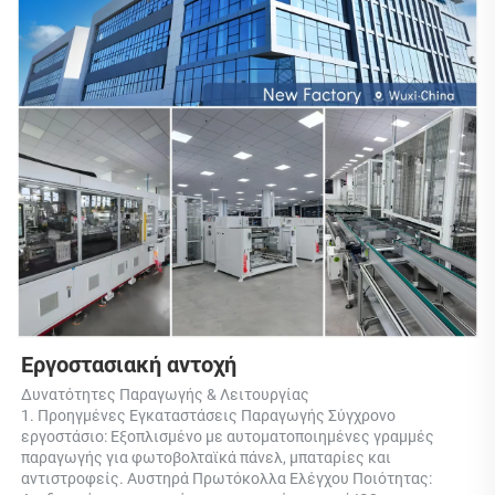
Εργοστασιακή αντοχή 
Δυνατότητες Παραγωγής & Λειτουργίας 
1. Προηγμένες Εγκαταστάσεις Παραγωγής Σύγχρονο 
εργοστάσιο: Εξοπλισμένο με αυτοματοποιημένες γραμμές 
παραγωγής για φωτοβολταϊκά πάνελ, μπαταρίες και 
αντιστροφείς. Αυστηρά Πρωτόκολλα Ελέγχου Ποιότητας: 