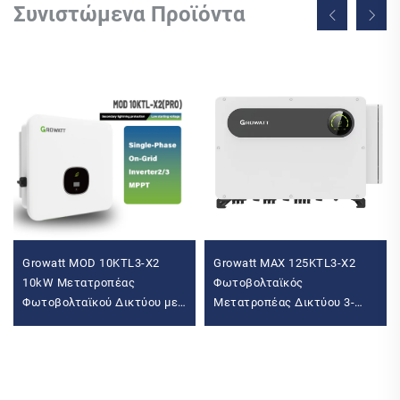
Συνιστώμενα Προϊόντα
Growatt MOD 10KTL3-X2
Growatt MAX 125KTL3-X2
10kW Μετατροπέας
Φωτοβολταϊκός
Φωτοβολταϊκού Δικτύου με
Μετατροπέας Δικτύου 3-
Τριφασική Έξοδο
Φασικής Λειτουργίας με
Μετατροπέας Ηλιακής
Συνεχή Παροχή Ηλεκτρικής
Μπαταρίας
Ενέργειας (UPS) 10 MPPT
100K-150K Τριπλή Έξοδος