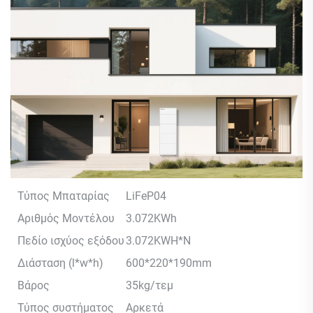
Τύπος Μπαταρίας
LiFeP04
Αριθμός Μοντέλου
3.072KWh
Πεδίο ισχύος εξόδου
3.072KWH*N
Διάσταση (l*w*h)
600*220*190mm
Βάρος
35kg/τεμ
Τύπος συστήματος
Αρκετά