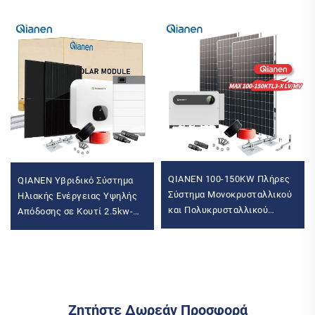
QIANEN 100-150KW Πλήρες
QIANEN Υβριδικό Σύστημα
Σύστημα Μονοκρυσταλλικού
Ηλιακής Ενέργειας Υψηλής
και Πολυκρυσταλλικού
Απόδοσης σε Κουτί 2.5kw-
Πυριτίου, MPPT,
6kw MPPT
Αποθήκευσης Ενέργειας,
Πολυκρυσταλλικού Πυριτίου
Εμπορικής Χρήσης, Για
για Οικιακή Χρήση με
Βιομηχανική Χρήση
Μπαταρία Οξυγόνου
Μολύβδου
Ζητήστε Δωρεάν Προσφορά