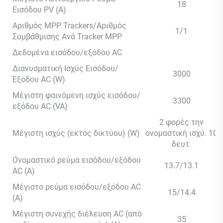
18
Εισόδου PV (A)
Αριθμός MPP Trackers/Αριθμός
1/1
Συμβάθμισης Ανά Tracker MPP
Δεδομένα εισόδου/εξόδου AC
Διανυσματική Ισχύς Εισόδου/
3000
Έξοδου AC (W)
Μέγιστη φαινόμενη ισχύς εισόδου/
3300
εξόδου AC (VA)
2 φορές την
Μέγιστη ισχύς (εκτός δικτύου) (W)
ονομαστική ισχύ. 10
δευτ.
Ονομαστικό ρεύμα εισόδου/εξόδου
13.7/13.1
AC (Α)
Μέγιστο ρεύμα εισόδου/εξόδου AC
15/14.4
(Α)
Μέγιστη συνεχής διέλευση AC (από
35