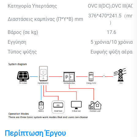
Κατηγορία Υπερτάσης
OVC II(DC),OVC III(AC)
376*470*241.5（mm
Διαστάσεις καμπίνας (Π*Υ*Β) mm
）
Βάρος (σε kg)
17.6
Εγγύηση
5 χρόνια/10 χρόνια
Τύπος ψύξης
Ευφυής ψύξη αέρα
Περίπτωση Έργου