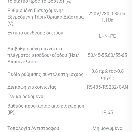
το δίκτυο προς το φορτίο) (A)
Ρυθμισμένη Εισερχόμενη/
220V/230 0.85Un-
Εξερχόμενη Τάση/Οριακό Διάστημα
1.1Un
(V)
Έντυπο σύνδεσης δικτύου
L+N+PE
Διαβαθμισμένη συχνότητα
πλέγματος εισόδου/εξόδου (Hz)/
50/45-55,60/55-65
Διαπανέλλειο
0.8 πρώτος-0.8
Πεδίο ρύθμισης συντελεστή ισχύος
αργός
Διεπαφή επικοινωνίας
RS485/RS232/CAN
Γενικά δεδομένα
Βαθμός προστασίας από εισχώρηση
(IP)
IP 65
Τοπολογία Αντιστροφού
Μη μονωμένο