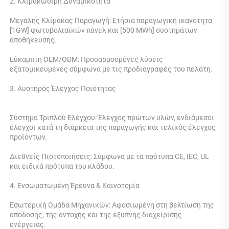
2. Κλιμακώσιμη Δυναμικότητα 
Μεγάλης Κλίμακας Παραγωγή: Ετήσια παραγωγική ικανότητα 
[1GW] φωτοβολταϊκών πάνελ και [500 MWh] συστημάτων 
αποθήκευσης. 
Εύκαμπτη OEM/ODM: Προσαρμοσμένες λύσεις 
εξατομικευμένες σύμφωνα με τις προδιαγραφές του πελάτη. 
3. Αυστηρός Έλεγχος Ποιότητας 
Σύστημα Τριπλού Ελέγχου: 
Έλεγχος πρώτων υλών, ενδιάμεσοι 
έλεγχοι κατά τη διάρκεια της παραγωγής και τελικός έλεγχος 
προϊόντων. 
Διεθνείς Πιστοποιήσεις: Σύμφωνα με τα πρότυπα CE, IEC, UL 
και ειδικά πρότυπα του κλάδου. 
4. Ενσωματωμένη Έρευνα & Καινοτομία 
Εσωτερική Ομάδα Μηχανικών: Αφοσιωμένη στη βελτίωση της 
απόδοσης, της αντοχής και της έξυπνης διαχείρισης 
ενέργειας. 