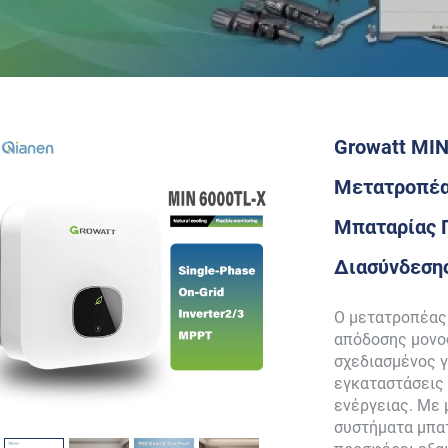
Growatt MI
Μετατροπέα
Μπαταρίας 
Διασύνδεση
Ο μετατροπέας 
απόδοσης μονο
σχεδιασμένος γ
εγκαταστάσεις
ενέργειας. Με 
συστήματα μπα