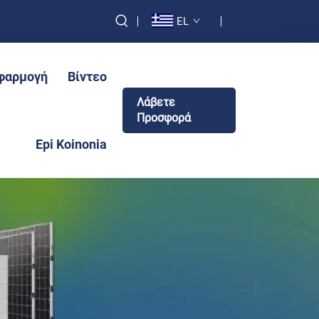
EL
φαρμογή
Βίντεο
Λάβετε
Προσφορά
Epi Koinonia