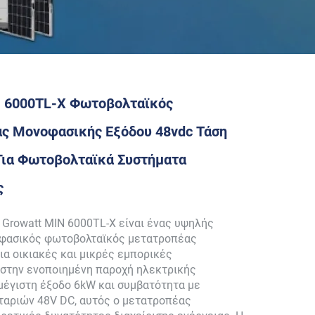
N 6000TL-X Φωτοβολταϊκός
ς Μονοφασικής Εξόδου 48vdc Τάση
Για Φωτοβολταϊκά Συστήματα
ς
Growatt MIN 6000TL-X είναι ένας υψηλής
φασικός φωτοβολταϊκός μετατροπέας
ια οικιακές και μικρές εμπορικές
 στην ενοποιημένη παροχή ηλεκτρικής
μέγιστη έξοδο 6kW και συμβατότητα με
ταριών 48V DC, αυτός ο μετατροπέας