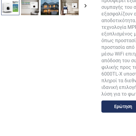
προσφέρει εξαι
συμπαγής του σ
εξασφαλίζουν α
αποδοτικότητα
τεχνολογία MPP
εξοπλισμένος 
όπως προστασία
προστασία από
μέσω WiFi επιτ
απόδοση του σ
φιλικής προς τ
6000TL-X υποστ
πληροί τα διεθ
ιδανική επιλογ
λύση για το φω
Ερώτηση