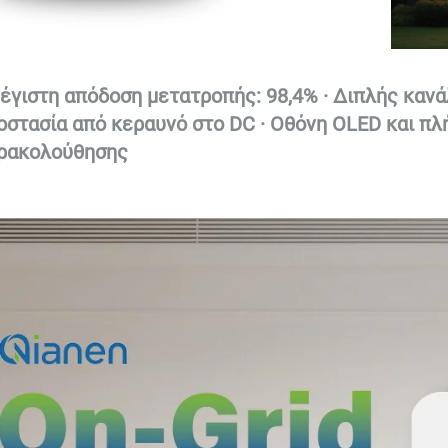
έγιστη απόδοση μετατροπής: 98,4% · Διπλής κανά
οστασία από κεραυνό στο DC · Οθόνη OLED και πλή
ρακολούθησης 