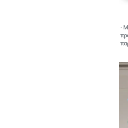
· 
Μ
πρ
πα