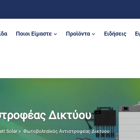
ίδα
Ποιοι Είμαστε
Προϊόντα
Ειδήσεις
Ε
στροφέας Δικτύου
tt Solar
>
Φωτοβολταϊκός Αντιστροφέας Δικτύου