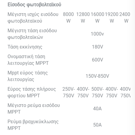
Είσοδος φωτοβολταϊκού
Μέγιστη ισχύς εισόδου
8000
12800
16000
19200
24000
φωτοβολταϊκού
W
W
W
W
W
Μέγιστη τάση εισόδου
1000v
φωτοβολταϊκών
Τάση εκκίνησης
180V
Ονομαστική τάση
600V
λειτουργίας MPPT
Mppt εύρος τάσης
150V-850V
λειτουργίας
Εύρος τάσης πλήρους
250V-
400V-
500V-
400V-
400V-
φορτίου MPPT
750V
750V
750V
750V
750V
Μέγιστο ρεύμα εισόδου
40A
MPPT
Ρεύμα βραχυκύκλωσης
50A
MPPT