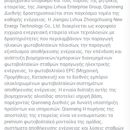
βιομηχανικό υπόβαθρο και τους πόρους της μητρικής
εταιρείας, της Jiangsu Lvhua Enterprise Group,
Qianneng
Διεθνής δραστηριοποιείται στον παγκόσμιο τομέα της
καθαρής ενέργειας. Η Jiangsu Lvhua Zhongchuang New
Energy Technology Co., Ltd. διακρίνεται ως κορυφαία
εγχώρια ενεργειακή εταιρεία νέων τεχνολογιών, με
δραστηριότητες που περιλαμβάνουν την παραγωγή
ηλιακών φωτοβολταϊκών πλαισίων, την παραγωγή
εξοπλισμού αποθήκευσης ενέργειας, την επένδυση και
ανάπτυξη βιομηχανικών/εμπορικών διανεμημένων
φωτοβολταϊκών σταθμών παραγωγής ηλεκτρικής
ενέργειας, το φωτοβολταϊκό EPC (Μηχανική,
Προμήθειες, Κατασκευή) και το διεθνές εμπόριο
ολοκληρωμένων φωτοβολταϊκών-συστημάτων
αποθήκευσης ενέργειας. Η ενιαία διάταξη αυτής της
βιομηχανικής αλυσίδας αποτελεί ισχυρή βάση,
παρέχοντας
Qianneng
Διεθνές με δυνατή υποστήριξη
προϊόντων και υπηρεσιών.
Qianneng
Η πυρήνας της
αποστολής της εταιρείας είναι να ενσωματώσει τα
premium φωτοβολταϊκά μοντούλα της ομάδας,
συστήματα αποθήκευσης ενέργειας και λύσεις σταθμών