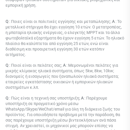
εμπορική χρήση. 
Q 
: Ποιες είναι οι πολιτικές εγγύησης και μεταπώλησης; 
Α 
: Το 
μεταλλικό στήριγμα θα έχει εγγύηση 10 ετών. Ο μετατροπέας, 
η μπαταρία ηλιακής ενέργειας, ο ελεγκτής MPPT και τα άλλα 
φωτοβολταϊκά εξαρτήματα θα έχουν εγγύηση 5 ετών. Το ηλιακό 
πλαίσιο θα καλύπτεται από εγγύηση 25 ετών, ενώ είναι 
διαθέσιμη και προαιρετική εγγύηση 30 ετών κατόπιν 
αιτήματος. 
Q 
: Ποιοί είναι οι πελάτες σας; 
Α 
: Μεμονωμένοι πελάτες για 
μικρής κλίμακας ηλιακά συστήματα, όπως 5kw, 8kw, 10kw; 
διανομείς ή εισαγωγείς που ξαναπωλούν ηλιακά συστήματα; 
εταιρείες εγκατάστασης οικιακών ή εμπορικών ηλιακών 
συστημάτων κ.λπ. 
Q 
: Πώς είναι η τεχνική σας υποστήριξη; 
Α 
: Παρέχουμε 
υποστήριξη σε πραγματικό χρόνο μέσω 
WhatsApp/Skype/WeChat/email για όλη τη διάρκεια ζωής του 
προϊόντος. Για οποιοδήποτε πρόβλημα μετά την παράδοση, θα 
σας παρέχουμε υποστήριξη μέσω βιντεοκλήσεων ανά πάσα 
στιγμή. Αν χρειαστεί, οι μηχανικοί μας μπορούν επίσης να 