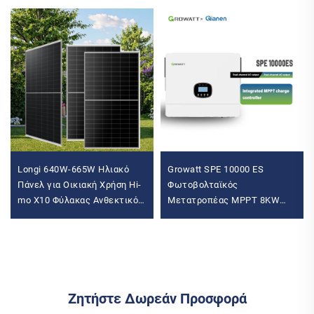
Longi 640W-665W Ηλιακό
Growatt SPE 10000 ES
Πάνελ για Οικιακή Χρήση Hi-
Φωτοβολταϊκός
mo X10 Φύλακας Ανθεκτικό
Μετατροπέας MPPT 8KW
στη Σκόνη Μονοκρυσταλλικό
10KW 12KW Καθαρό
Πυρίτιο Ν-Τύπου TUV για
Ημιτονικό Κύμα
Μετατροπέας Εκτός Δικτύου
Μονοφασικός 12000W
Μέγιστη Ισχύς Εξόδου AC
Ζητήστε Δωρεάν Προσφορά