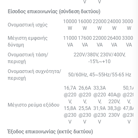
V
V
Είσοδος επικοινωνίας (σύνδεση δικτύου)
10000
16000
22000
24000
30000
Ονομαστική ισχύς
W
W
W
W
W
Μέγιστη εμφανής
11000
17600
22000
26400
33000
δύναμη
VA
VA
VA
VA
VA
Ονομαστική τάση/
220V/380V, 230V/400V,
περιοχή
-15%~+10
Ονομαστική συχνότητα/
50/60Hz, 45~55Hz/55-65 Hz
περιοχή
16,7A
26,6A
33,3A
50,1A
@220
@220
@220
40A@
@220
V,
V,
V,
220V,
V,
Μέγιστο ρεύμα εξόδου
15,8A
25,5A
31,9A
38,3@
47,8A
@230
@230
@230
230V
@230
V
V
V
V
Έξοδος επικοινωνίας (εκτός δικτύου)