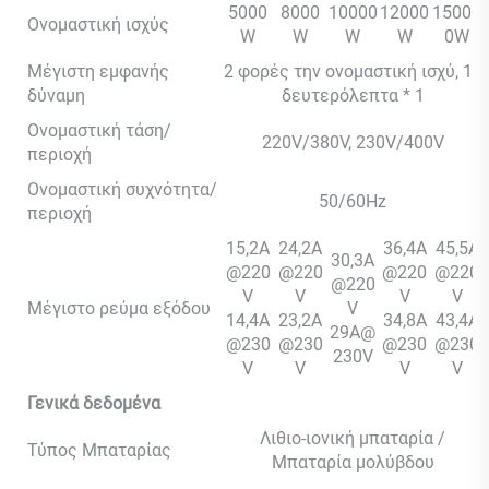
5000
8000
10000
12000
15000
Ονομαστική ισχύς
W
W
W
W
0W
Μέγιστη εμφανής
2 φορές την ονομαστική ισχύ, 10
δύναμη
δευτερόλεπτα * 1
Ονομαστική τάση/
220V/380V, 230V/400V
περιοχή
Ονομαστική συχνότητα/
50/60Hz
περιοχή
15,2A
24,2A
36,4A
45,5A
30,3A
@220
@220
@220
@220
@220
V
V
V
V
Μέγιστο ρεύμα εξόδου
V
14,4A
23,2A
34,8A
43,4A
29A@
@230
@230
@230
@230
230V
V
V
V
V
Γενικά δεδομένα
Λιθιο-ιονική μπαταρία /
Τύπος Μπαταρίας
Μπαταρία μολύβδου