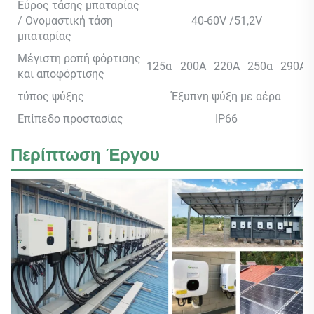
Εύρος τάσης μπαταρίας
/ Ονομαστική τάση
40-60V /51,2V
μπαταρίας
Μέγιστη ροπή φόρτισης
125α
200A
220A
250α
290A
και αποφόρτισης
τύπος ψύξης
Έξυπνη ψύξη με αέρα
Επίπεδο προστασίας
IP66
Περίπτωση Έργου