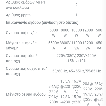
Αριθμός ομάδων MPPT
2
ανά κύκλωμα
Αριθμός μppts
1
Επικοινωνία εξόδου (σύνδεση στο δίκτυο)
5000
8000
10000
12000
15000
Ονομαστική ισχύς
W
W
W
W
W
Μέγιστη εμφανής
5500V
8800V
11000
13200
16500
δύναμη
A
A
VA
VA
VA
Ονομαστική τάση/
220V/380V, 230V/400V,
περιοχή
-15%~+10%
Ονομαστική συχνότητα/
50/60Hz, 45~55Hz/55-65 Hz
περιοχή
13,3A
16,7A
20A@
25A@
8,4A@
@220
@220
220V,
220V,
220V,
V,
V,
Μέγιστο ρεύμα εξόδου
19,1A
23,9A
7,9A@
12,8A
15,9A
@230
@230
230V
@230
@230
V
V