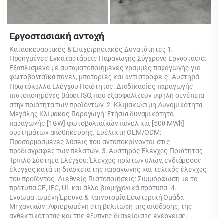
Εργοστασιακή αντοχή 
Κατασκευαστικές & Επιχειρησιακές Δυνατότητες 1. 
Προηγμένες Εγκαταστάσεις Παραγωγής Σύγχρονο Εργοστάσιο: 
Εξοπλισμένο με αυτοματοποιημένες γραμμές παραγωγής για 
φωτοβολταϊκά πάνελ, μπαταρίες και αντιστροφείς. Αυστηρά 
Πρωτόκολλα Ελέγχου Ποιότητας: Διαδικασίες παραγωγής 
πιστοποιημένες βάσει ISO, που εξασφαλίζουν υψηλή συνέπεια 
στην ποιότητα των προϊόντων. 2. Κλιμακώσιμη Δυναμικότητα 
Μεγάλης Κλίμακας Παραγωγή: Ετήσια δυναμικότητα 
παραγωγής [1GW] φωτοβολταϊκών πάνελ και [500 MWh] 
συστημάτων αποθήκευσης. Ευέλικτη OEM/ODM: 
Προσαρμοσμένες λύσεις που ανταποκρίνονται στις 
προδιαγραφές των πελατών. 3. Αυστηρός Έλεγχος Ποιότητας 
Τριπλό Σύστημα Ελέγχου: Έλεγχος πρώτων υλών, ενδιάμεσος 
έλεγχος κατά τη διάρκεια της παραγωγής και τελικός έλεγχος 
του προϊόντος. Διεθνείς Πιστοποιήσεις: Συμμόρφωση με τα 
πρότυπα CE, IEC, UL και άλλα βιομηχανικά πρότυπα. 4. 
Ενσωματωμένη Έρευνα & Καινοτομία Εσωτερική Ομάδα 
Μηχανικών: Αφιερωμένη στη βελτίωση της απόδοσης, της 
ανθεκτικότητας και της έξυπνης διαχείρισης ενέργειας. 