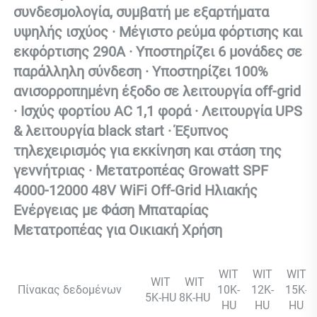
συνδεσμολογία, συμβατή με εξαρτήματα 
υψηλής ισχύος · Μέγιστο ρεύμα φόρτισης και 
εκφόρτισης 290A · Υποστηρίζει 6 μονάδες σε 
παράλληλη σύνδεση · Υποστηρίζει 100% 
ανισορροπημένη έξοδο σε λειτουργία off-grid 
· Ισχύς φορτίου AC 1,1 φορά · Λειτουργία UPS 
& λειτουργία black start · Έξυπνος 
τηλεχειρισμός για εκκίνηση και στάση της 
γεννήτριας · Μετατροπέας Growatt SPF 
4000-12000 48V WiFi Off-Grid Ηλιακής 
Ενέργειας με Φάση Μπαταρίας 
Μετατροπέας για Οικιακή Χρήση 
WIT
WIT
WIT
WIT
WIT
Πίνακας δεδομένων
10K-
12K-
15K-
5K-HU
8K-HU
HU
HU
HU