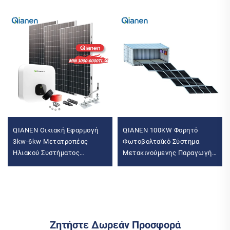
QIANEN Οικιακή Εφαρμογή
QIANEN 100KW Φορητό
3kw-6kw Μετατροπέας
Φωτοβολταϊκό Σύστημα
Ηλιακού Συστήματος
Μετακινούμενης Παραγωγής
Μονοκρυσταλλικού Πυριτίου
Ενέργειας για Εμπορική
με Τεχνολογία MPPT
Χρήση Αποθήκευση
Ζητήστε Δωρεάν Προσφορά