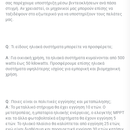
σας παρέχουμε υποστήριξη μέσω βιντεοκλήσεων ανά πάσα 
στιγμή. Αν χρειαστεί, οι μηχανικοί μας μπορούν επίσης να 
ταξιδέψουν στο εξωτερικό για να υποστηρίξουν τους πελάτες 
μας. 
Q 
: Τι είδους ηλιακά συστήματα μπορείτε να προσφέρετε; 
Α 
: Για οικιακή χρήση, τα ηλιακά συστήματα κυμαίνονται από 500 
watts έως 50 kilowatts. Προσφέρουμε επίσης ηλιακά 
συστήματα υψηλότερης ισχύος για εμπορική και βιομηχανική 
χρήση. 
Q 
: Ποιες είναι οι πολιτικές εγγύησης και μεταπώλησης; 
Α 
: Το μεταλλικό στήριγμα θα έχει εγγύηση 10 ετών. Ο 
μετατροπέας, η μπαταρία ηλιακής ενέργειας, ο ελεγκτής MPPT 
και τα άλλα φωτοβολταϊκά εξαρτήματα θα έχουν εγγύηση 5 
ετών. Το ηλιακό πλαίσιο θα καλύπτεται από εγγύηση 25 ετών, 
ενώ είναι διαθέσιμη και προαιρετική εγγύηση 30 ετών κατόπιν 