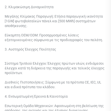
2. Κλιμακώσιμη Δυναμικότητα 
Μεγάλης Κλίμακας Παραγωγή: Ετήσια παραγωγική ικανότητα 
[1GW] φωτοβολταϊκών πάνελ και [500 MWh] συστημάτων 
αποθήκευσης. 
Εύκαμπτη OEM/ODM: Προσαρμοσμένες λύσεις 
εξατομικευμένες σύμφωνα με τις προδιαγραφές του πελάτη. 
3. Αυστηρός Έλεγχος Ποιότητας 
Σύστημα Τριπλού Ελέγχου: 
Έλεγχος πρώτων υλών, ενδιάμεσοι 
έλεγχοι κατά τη διάρκεια της παραγωγής και τελικός έλεγχος 
προϊόντων. 
Διεθνείς Πιστοποιήσεις: Σύμφωνα με τα πρότυπα CE, IEC, UL 
και ειδικά πρότυπα του κλάδου. 
4. Ενσωματωμένη Έρευνα & Καινοτομία 
Εσωτερική Ομάδα Μηχανικών: Αφοσιωμένη στη βελτίωση της 
απόδοσης, της αντοχής και της έξυπνης διαχείρισης 