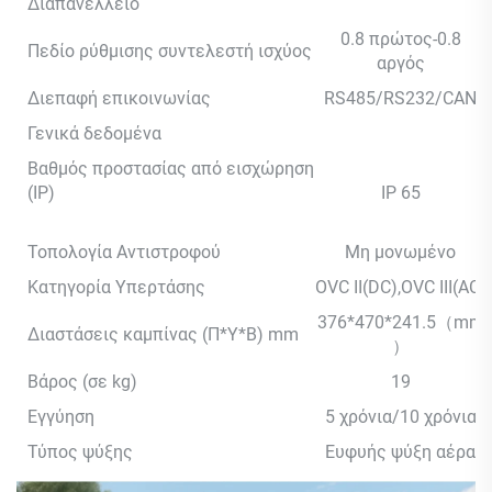
Διαπανέλλειο
0.8 πρώτος-0.8
Πεδίο ρύθμισης συντελεστή ισχύος
αργός
Διεπαφή επικοινωνίας
RS485/RS232/CAN
Γενικά δεδομένα
Βαθμός προστασίας από εισχώρηση
(IP)
IP 65
Τοπολογία Αντιστροφού
Μη μονωμένο
Κατηγορία Υπερτάσης
OVC II(DC),OVC III(AC)
376*470*241.5（mm
Διαστάσεις καμπίνας (Π*Υ*Β) mm
）
Βάρος (σε kg)
19
Εγγύηση
5 χρόνια/10 χρόνια
Τύπος ψύξης
Ευφυής ψύξη αέρα