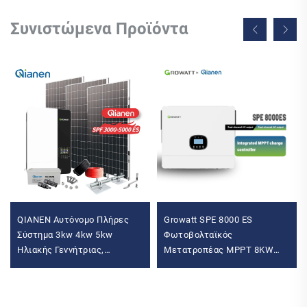
Συνιστώμενα Προϊόντα
QIANEN Αυτόνομο Πλήρες
Growatt SPE 8000 ES
Σύστημα 3kw 4kw 5kw
Φωτοβολταϊκός
Ηλιακής Γεννήτριας,
Μετατροπέας MPPT 8KW
πολυκρυσταλλικό πάνελ
10KW 12KW Ημιτονικό Κύμα
πυριτίου, σύστημα ηλιακής
Αυτόνομος Μετατροπέας
ενέργειας MPPT για οικιακή
Μονοφασικός με Σύνδεση