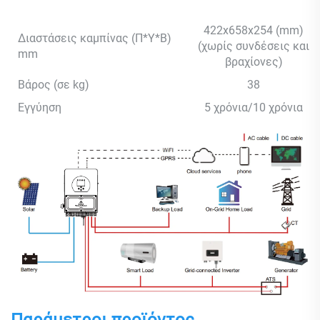
422x658x254 (mm)
Διαστάσεις καμπίνας (Π*Υ*Β)
(χωρίς συνδέσεις και
mm
βραχίονες)
Βάρος (σε kg)
38
Εγγύηση
5 χρόνια/10 χρόνια