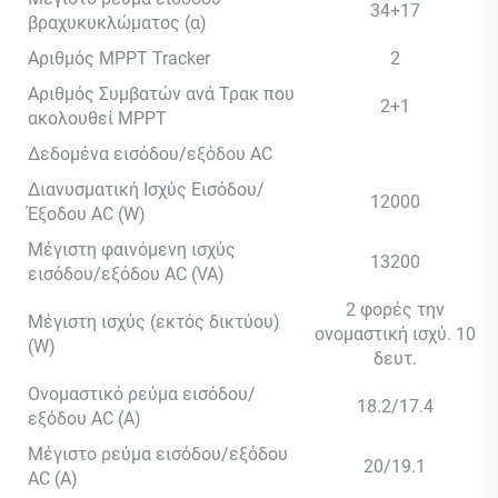
34+17
βραχυκυκλώματος (α)
Αριθμός MPPT Tracker
2
Αριθμός Συμβατών ανά Τρακ που
2+1
ακολουθεί MPPT
Δεδομένα εισόδου/εξόδου AC
Διανυσματική Ισχύς Εισόδου/
12000
Έξοδου AC (W)
Μέγιστη φαινόμενη ισχύς
13200
εισόδου/εξόδου AC (VA)
2 φορές την
Μέγιστη ισχύς (εκτός δικτύου)
ονομαστική ισχύ. 10
(W)
δευτ.
Ονομαστικό ρεύμα εισόδου/
18.2/17.4
εξόδου AC (Α)
Μέγιστο ρεύμα εισόδου/εξόδου
20/19.1
AC (Α)