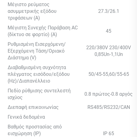
Μέγιστο ρεύματος
ασυμμετρικής εξόδου
27.3/26.1
τριφάσεων (A)
Μέγιστη Συνεχής Παράβαση AC
45
(δίκτυο σε φορτίο) (A)
Ρυθμισμένη Εισερχόμενη/
220/380V 230/400V
Εξερχόμενη Τάση/Οριακό
0,85Un-1,1Un
Διάστημα (V)
Διαβαθμισμένη συχνότητα
πλέγματος εισόδου/εξόδου
50/45-55,60/55-65
(Hz)/Διαπανέλλειο
Πεδίο ρύθμισης συντελεστή
0.8 πρώτος-0.8 αργός
ισχύος
Διεπαφή επικοινωνίας
RS485/RS232/CAN
Γενικά δεδομένα
Βαθμός προστασίας από
εισχώρηση (IP)
IP 65