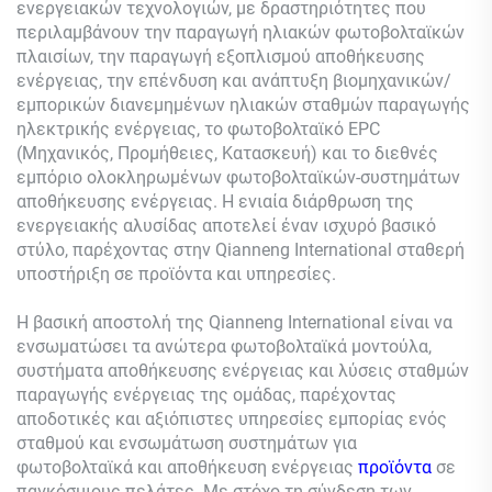
ενεργειακών τεχνολογιών, με δραστηριότητες που
περιλαμβάνουν την παραγωγή ηλιακών φωτοβολταϊκών
πλαισίων, την παραγωγή εξοπλισμού αποθήκευσης
ενέργειας, την επένδυση και ανάπτυξη βιομηχανικών/
εμπορικών διανεμημένων ηλιακών σταθμών παραγωγής
ηλεκτρικής ενέργειας, το φωτοβολταϊκό EPC
(Μηχανικός, Προμήθειες, Κατασκευή) και το διεθνές
εμπόριο ολοκληρωμένων φωτοβολταϊκών-συστημάτων
αποθήκευσης ενέργειας. Η ενιαία διάρθρωση της
ενεργειακής αλυσίδας αποτελεί έναν ισχυρό βασικό
στύλο, παρέχοντας στην Qianneng International σταθερή
υποστήριξη σε προϊόντα και υπηρεσίες.
Η βασική αποστολή της Qianneng International είναι να
ενσωματώσει τα ανώτερα φωτοβολταϊκά μοντούλα,
συστήματα αποθήκευσης ενέργειας και λύσεις σταθμών
παραγωγής ενέργειας της ομάδας, παρέχοντας
αποδοτικές και αξιόπιστες υπηρεσίες εμπορίας ενός
σταθμού και ενσωμάτωση συστημάτων για
φωτοβολταϊκά και αποθήκευση ενέργειας
προϊόντα
σε
παγκόσμιους πελάτες. Με στόχο τη σύνδεση των