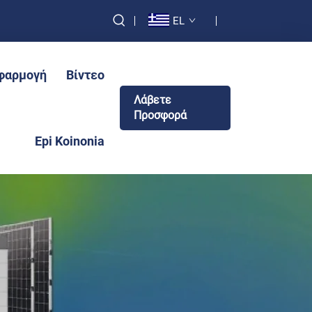
EL
φαρμογή
Βίντεο
Λάβετε
Προσφορά
Epi Koinonia