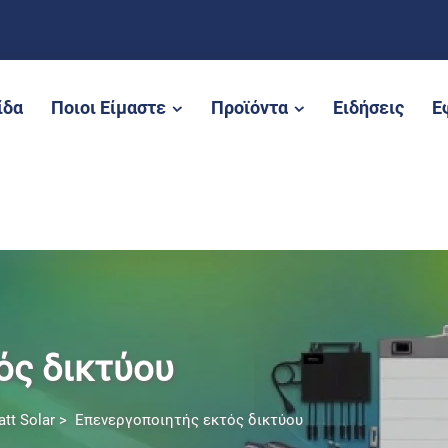
ίδα
Ποιοι Είμαστε
Προϊόντα
Ειδήσεις
Ε
ός δικτύου
tt Solar
>
Επενεργοποιητής εκτός δικτύου