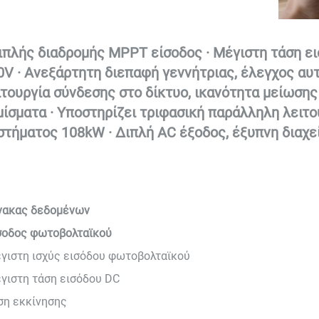
Διπλής διαδρομής MPPT είσοδος · Μέγιστη τάση ε
0V · Ανεξάρτητη διεπαφή γεννήτριας, έλεγχος αυτ
ιτουργία σύνδεσης στο δίκτυο, ικανότητα μείωσης 
μίσματα 
· Υποστηρίζει τριφασική παράλληλη λειτο
στήματος 108kW · Διπλή AC έξοδος, έξυπνη διαχεί
νακας δεδομένων
σοδος φωτοβολταϊκού
γιστη ισχύς εισόδου φωτοβολταϊκού
γιστη τάση εισόδου DC
ση εκκίνησης