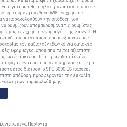
νοειδούς κυματομορφής εξασφαλίζει σταθερή
ργεια για ευαίσθητα ηλεκτρονικά και οικιακές
νσωματωμένη σύνδεση WiFi, οι χρήστες
α να παρακολουθούν την απόδοση του
 να ρυθμίζουν απομακρυσμένα τις ρυθμίσεις
ής προς τον χρήστη εφαρμογής της Growatt. Η
σκευή του μετατροπέα και οι εξυπνότερες
οστασίας τον καθιστούν ιδανικό για οικιακές
ικές εφαρμογές, όπου απαιτείται αξιόπιστη
ας εκτός δικτύου. Είτε τροφοδοτείτε ένα
αταφύγιο, ένα σύστημα αναπλήρωσης είτε μια
αση εκτός δικτύου, ο SPE 8000 ES παρέχει
όπιστη απόδοση, προσφέροντας την ευκολία
υνατοτήτων παρακολούθησης.
Συνιστώμενα Προϊόντα