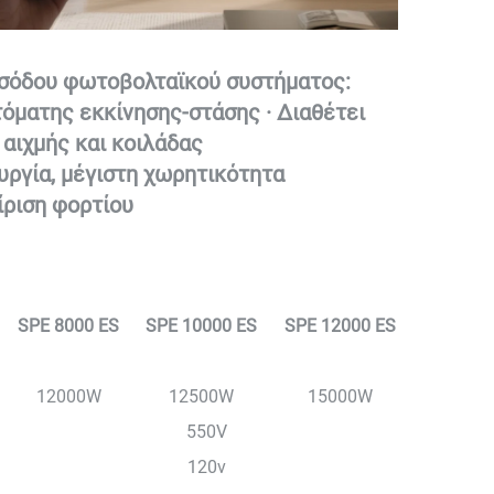
ισόδου φωτοβολταϊκού συστήματος: 
όματης εκκίνησης-στάσης · Διαθέτει 
αιχμής και κοιλάδας 
υργία, μέγιστη χωρητικότητα 
ριση φορτίου 
SPE 8000 ES
SPE 10000 ES
SPE 12000 ES
12000W
12500W
15000W
550V
120v