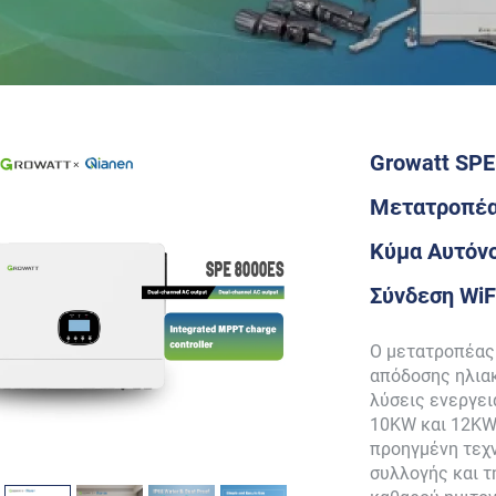
Growatt SPE
Μετατροπέα
Κύμα Αυτόν
Σύνδεση WiF
Ο μετατροπέας 
απόδοσης ηλιακ
λύσεις ενεργει
10KW και 12KW,
προηγμένη τεχν
συλλογής και τ