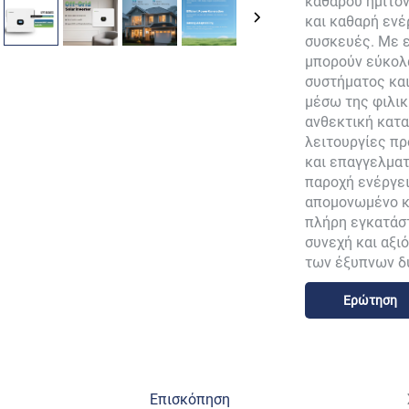
καθαρού ημιτο
και καθαρή ενέ
συσκευές. Με ε
μπορούν εύκολ
συστήματος και
μέσω της φιλικ
ανθεκτική κατα
λειτουργίες πρ
και επαγγελματ
παροχή ενέργει
απομονωμένο κ
πλήρη εγκατάστ
συνεχή και αξι
των έξυπνων δ
Ερώτηση
Επισκόπηση