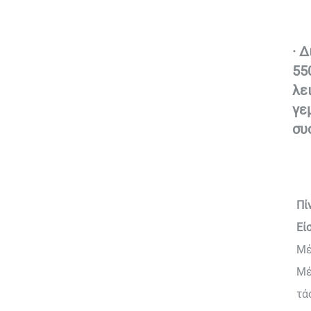
· 
55
λε
γε
συ
Πί
Εί
Μέ
Μέ
τά