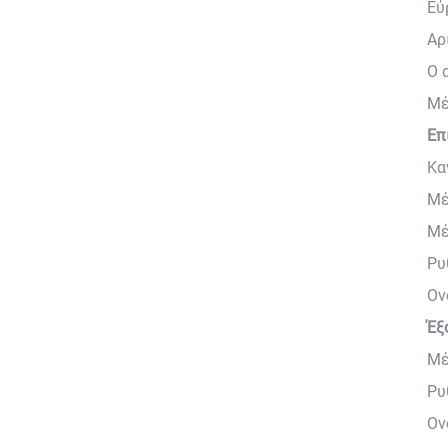
Εύ
Αρ
Ο 
Μέ
Επ
Κα
Μέ
Μέ
Ρυ
Ον
Έξ
Μέ
Ρυ
Ον