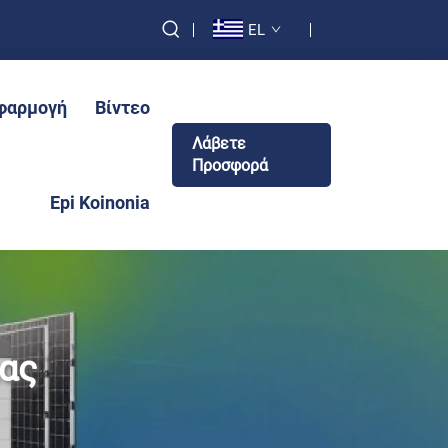
EL
φαρμογή
Βίντεο
Λάβετε
Προσφορά
Epi Koinonia
ας