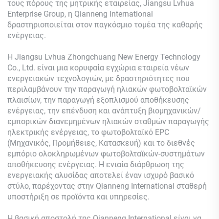
τους πόρους της μητρικής εταιρείας, Jiangsu Lvhua
Enterprise Group, η Qianneng International
δραστηριοποιείται στον παγκόσμιο τομέα της καθαρής
ενέργειας.
Η Jiangsu Lvhua Zhongchuang New Energy Technology
Co., Ltd. είναι μια κορυφαία εγχώρια εταιρεία νέων
ενεργειακών τεχνολογιών, με δραστηριότητες που
περιλαμβάνουν την παραγωγή ηλιακών φωτοβολταϊκών
πλαισίων, την παραγωγή εξοπλισμού αποθήκευσης
ενέργειας, την επένδυση και ανάπτυξη βιομηχανικών/
εμπορικών διανεμημένων ηλιακών σταθμών παραγωγής
ηλεκτρικής ενέργειας, το φωτοβολταϊκό EPC
(Μηχανικός, Προμήθειες, Κατασκευή) και το διεθνές
εμπόριο ολοκληρωμένων φωτοβολταϊκών-συστημάτων
αποθήκευσης ενέργειας. Η ενιαία διάρθρωση της
ενεργειακής αλυσίδας αποτελεί έναν ισχυρό βασικό
στύλο, παρέχοντας στην Qianneng International σταθερή
υποστήριξη σε προϊόντα και υπηρεσίες.
Η βασική αποστολή της Qianneng International είναι να