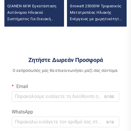
QIANEN 6KW Εγκατάσταση
Growatt 25000W Τριφασικός
Αυτόνομου Ηλιακού
Μετατροπέας Ηλιακής
Συστήματος Για Οικιακή
Ενέργειας με χωρητικότητα
Χρήση - Σύστημα Στήριξης
25KW MID25KTL3-X2
Φωτοβολταϊκών Πλακών Επί
Wechselrichter Μετατροπέας
Στέγης - Αποθήκευση
ηλιακής μπαταρίας
Ενέργειας Για Οικιακή Χρήση
Ζητήστε Δωρεάν Προσφορά
Ο εκπρόσωπός μας θα επικοινωνήσει μαζί σας σύντομα.
Email
0/100
WhatsApp
0/16