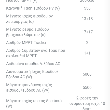
Πλάτος MPPT (V)
200-650
Κανονική Τάση εισόδου PV (V)
550
Μέγιστο ισχύς εισόδου pv
13+13
λειτουργίας (α)
Μέγιστο ρεύμα εισόδου
17+17
βραχυκυκλώματος (α)
Αριθμός MPPT Tracker
2
Αριθμός Συμβατών ανά Τρακ που
1+1
ακολουθεί MPPT
Δεδομένα εισόδου/εξόδου AC
Διανυσματική Ισχύς Εισόδου/
5000
Έξοδου AC (W)
Μέγιστη φαινόμενη ισχύς
5500
εισόδου/εξόδου AC (VA)
2 φορές την
Μέγιστη ισχύς (εκτός δικτύου)
ονομαστική ισχύ. 10
(W)
δευτ.