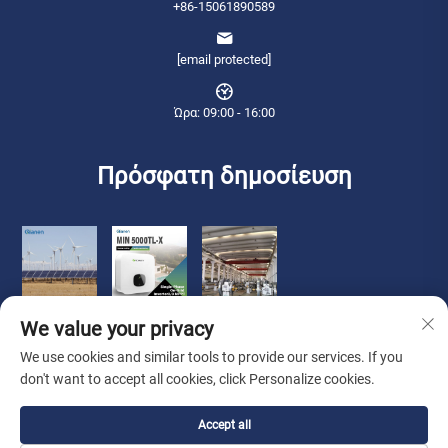
+86-15061890589
[email protected]
Ώρα: 09:00 - 16:00
Πρόσφατη δημοσίευση
We value your privacy
We use cookies and similar tools to provide our services. If you
don't want to accept all cookies, click Personalize cookies.
Πνευματικά δικαιώματα © 2026 Qianneng International Trade (wuxi) Co.,
Accept all
Ltd. Διατηρούνται όλα τα δικαιώματα. -
Πολιτική Απορρήτου