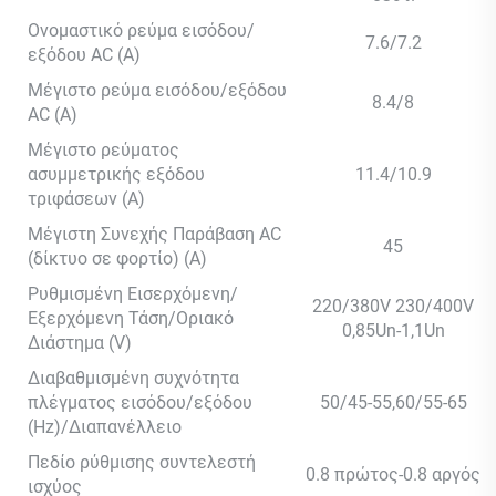
Ονομαστικό ρεύμα εισόδου/
7.6/7.2
εξόδου AC (Α)
Μέγιστο ρεύμα εισόδου/εξόδου
8.4/8
AC (Α)
Μέγιστο ρεύματος
ασυμμετρικής εξόδου
11.4/10.9
τριφάσεων (A)
Μέγιστη Συνεχής Παράβαση AC
45
(δίκτυο σε φορτίο) (A)
Ρυθμισμένη Εισερχόμενη/
220/380V 230/400V
Εξερχόμενη Τάση/Οριακό
0,85Un-1,1Un
Διάστημα (V)
Διαβαθμισμένη συχνότητα
πλέγματος εισόδου/εξόδου
50/45-55,60/55-65
(Hz)/Διαπανέλλειο
Πεδίο ρύθμισης συντελεστή
0.8 πρώτος-0.8 αργός
ισχύος