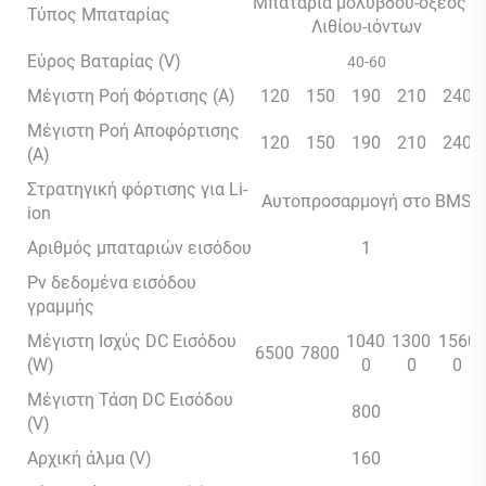
Μπαταρία μολύβδου-οξέος ή
Τύπος Μπαταρίας
Λιθίου-ιόντων
Εύρος Βαταρίας (V)
40-60
Μέγιστη Ροή Φόρτισης (A)
120
150
190
210
240
Μέγιστη Ροή Αποφόρτισης
120
150
190
210
240
(A)
Στρατηγική φόρτισης για Li-
Αυτοπροσαρμογή στο BMS
ion
Αριθμός μπαταριών εισόδου
1
Pv δεδομένα εισόδου
γραμμής
Μέγιστη Ισχύς DC Εισόδου
1040
1300
1560
6500
7800
(W)
0
0
0
Μέγιστη Τάση DC Εισόδου
800
(V)
Αρχική άλμα (V)
160