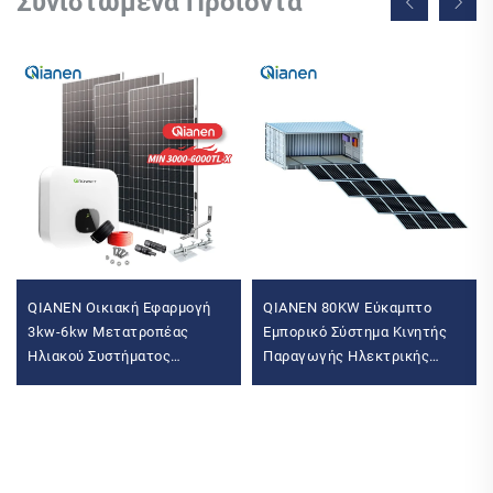
Συνιστώμενα Προϊόντα
QIANEN Οικιακή Εφαρμογή
QIANEN 80KW Εύκαμπτο
3kw-6kw Μετατροπέας
Εμπορικό Σύστημα Κινητής
Ηλιακού Συστήματος
Παραγωγής Ηλεκτρικής
Μονοκρυσταλλικού Πυριτίου
Ενέργειας Φωτοβολταϊκής
με Τεχνολογία MPPT
Αποθήκευσης Ιόντων Λιθίου
MPPT