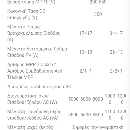
Εύρος τάσης MPPT (V)
200-650
Κανονική Τάση DC
550
Εισαγωγής (V)
Μέγιστο Ρεύμα
Βραχυκύκλωσης Εισόδου
17+17
34+17
(A)
Μέγιστο Λειτουργικό Ρεύμα
13+13
26+13
Εισόδου PV (A)
Αριθμός MPP Trackers/
Αριθμός Συμβάθμισης Ανά
2/1+1
2/2+1
Tracker MPP
Δεδομένα εισόδου/εξόδου AC
Διανυσματική Ισχύς
1000
1200
5000
6000
8000
Εισόδου/Έξοδου AC (W)
0
0
Μέγιστη φαινόμενη ισχύς
1100
1320
5500
6600
8800
εισόδου/εξόδου AC (VA)
0
0
Μέγιστη ισχύς (εκτός
2 φορές την ονομαστική