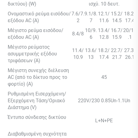
δικτύου) (W)
ισχύ. 10 δευτ.
Ονομαστικό ρεύμα εισόδου/
7.6/7.
9.1/8.
12.1/
15.2/
18.2/
εξόδου AC (Α)
2
7
11.6
14.5
17.4
Μέγιστο ρεύμα εισόδου/
10/9.
13.4/
16.7/
20/19
8.4/8
εξόδου AC (Α)
6
12.8
15.9
.1
Μέγιστο ρεύματος
11.4/
13.6/
18.2/
22.7/
27.3/
ασυμμετρικής εξόδου
10.9
13
17.4
21.7
26.1
τριφάσεων (A)
Μέγιστη συνεχής διέλευση
AC (από το δίκτυο προς το
45
φορτίο) (A)
Ρυθμισμένη Εισερχόμενη/
Εξερχόμενη Τάση/Οριακό
220V/230 0.85Un-1.1Un
Διάστημα (V)
Έντυπο σύνδεσης δικτύου
L+N+PE
Διαβαθμισμένη συχνότητα