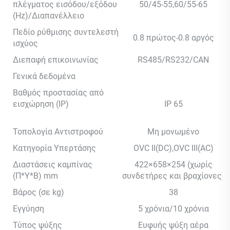
πλέγματος εισόδου/εξόδου
50/45-55,60/55-65
(Hz)/Διαπανέλλειο
Πεδίο ρύθμισης συντελεστή
0.8 πρώτος-0.8 αργός
ισχύος
Διεπαφή επικοινωνίας
RS485/RS232/CAN
Γενικά δεδομένα
Βαθμός προστασίας από
εισχώρηση (IP)
IP 65
Τοπολογία Αντιστροφού
Μη μονωμένο
Κατηγορία Υπερτάσης
OVC II(DC),OVC III(AC)
Διαστάσεις καμπίνας
422×658×254 (χωρίς
(Π*Υ*Β) mm
συνδετήρες και βραχίονες)
Βάρος (σε kg)
38
Εγγύηση
5 χρόνια/10 χρόνια
Τύπος ψύξης
Ευφυής ψύξη αέρα