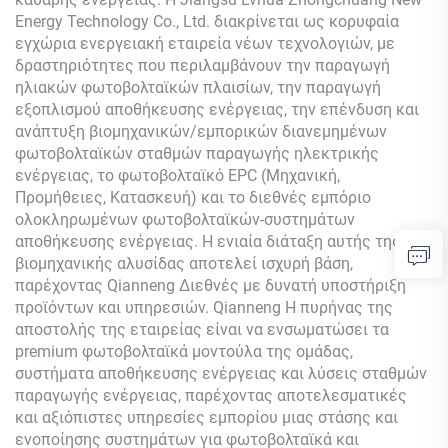
Energy Technology Co., Ltd. διακρίνεται ως κορυφαία
εγχώρια ενεργειακή εταιρεία νέων τεχνολογιών, με
δραστηριότητες που περιλαμβάνουν την παραγωγή
ηλιακών φωτοβολταϊκών πλαισίων, την παραγωγή
εξοπλισμού αποθήκευσης ενέργειας, την επένδυση και
ανάπτυξη βιομηχανικών/εμπορικών διανεμημένων
φωτοβολταϊκών σταθμών παραγωγής ηλεκτρικής
ενέργειας, το φωτοβολταϊκό EPC (Μηχανική,
Προμήθειες, Κατασκευή) και το διεθνές εμπόριο
ολοκληρωμένων φωτοβολταϊκών-συστημάτων
αποθήκευσης ενέργειας. Η ενιαία διάταξη αυτής της
βιομηχανικής αλυσίδας αποτελεί ισχυρή βάση,
παρέχοντας
Qianneng
Διεθνές με δυνατή υποστήριξη
προϊόντων και υπηρεσιών.
Qianneng
Η πυρήνας της
αποστολής της εταιρείας είναι να ενσωματώσει τα
premium φωτοβολταϊκά μοντούλα της ομάδας,
συστήματα αποθήκευσης ενέργειας και λύσεις σταθμών
παραγωγής ενέργειας, παρέχοντας αποτελεσματικές
και αξιόπιστες υπηρεσίες εμπορίου μιας στάσης και
ενοποίησης συστημάτων για φωτοβολταϊκά και