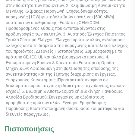
στην ποιότητα των προϊόντων. 2. Κλιμακώσιμη Δυναμικότητα 
Μεγάλης Κλίμακας Παραγωγή: Ετήσια δυναμικότητα 
παραγωγής [1GW] φωτοβολταϊκών πάνελ και [500 MWh] 
συστημάτων αποθήκευσης. Ευέλικτη OEM/ODM: 
Προσαρμοσμένες λύσεις που ανταποκρίνονται στις 
προδιαγραφές των πελατών. 3. Αυστηρός Έλεγχος Ποιότητας 
Τριπλό Σύστημα Ελέγχου: Έλεγχος πρώτων υλών, ενδιάμεσος 
έλεγχος κατά τη διάρκεια της παραγωγής και τελικός έλεγχος 
του προϊόντος. Διεθνείς Πιστοποιήσεις: Συμμόρφωση με τα 
πρότυπα CE, IEC, UL και άλλα βιομηχανικά πρότυπα. 4. 
Ενσωματωμένη Έρευνα & Καινοτομία Εσωτερική Ομάδα 
Μηχανικών: Αφιερωμένη στη βελτίωση της απόδοσης, της 
ανθεκτικότητας και της έξυπνης διαχείρισης ενέργειας. 
Υπάρχουσες Καινοτομίες: [Προαιρετικό: Αναφορά σε 
διπλώματα ευρεσιτεχνίας ή ιδιόκτητες τεχνολογίες, εφόσον 
ισχύει.] 5. Βιώσιμη & Αποτελεσματική Διακίνηση Παγκόσμια 
Αλυσίδα Εφοδιασμού: Συνεργασίες με αξιόπιστους 
προμηθευτές πρώτων υλών. Εγγύηση Εμπρόθεσμης 
Παράδοσης: Βελτιστοποιημένη συσκευασία και μεταφορά για 
διεθνείς παραγγελίες. 
Πιστοποιήσεις