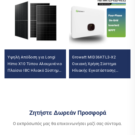
Υψηλή Απόδοση για Longi
Growatt MID36KTL3-X2
Himo X10 Τύπου Αλουμινένιο
Οικιακή Χρήση Σύστημα
Πλαίσιο IBC Ηλιακό Σύστημα
Ηλιακής Εγκατάστασης
Σπιτιού 10-πλακέτες
Συνδεδεμένου Δικτύου 36KW
Σύστημα 655W-670W
Τριπλός Ηλιακός
Ηλιακές Πλακέτες
Αντιστροφέας 400V
Wechselrichter MPPT
Ελεγκτής
Ζητήστε Δωρεάν Προσφορά
Ο εκπρόσωπός μας θα επικοινωνήσει μαζί σας σύντομα.