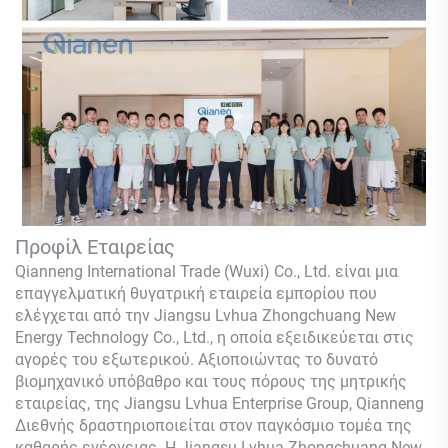
Προφίλ Εταιρείας
Qianneng International Trade (Wuxi) Co., Ltd.
είναι μια
επαγγελματική θυγατρική εταιρεία εμπορίου που
ελέγχεται από την Jiangsu Lvhua Zhongchuang New
Energy Technology Co., Ltd., η οποία εξειδικεύεται στις
αγορές του εξωτερικού. Αξιοποιώντας το δυνατό
βιομηχανικό υπόβαθρο και τους πόρους της μητρικής
εταιρείας, της Jiangsu Lvhua Enterprise Group,
Qianneng
Διεθνής δραστηριοποιείται στον παγκόσμιο τομέα της
καθαρής ενέργειας. Η Jiangsu Lvhua Zhongchuang New