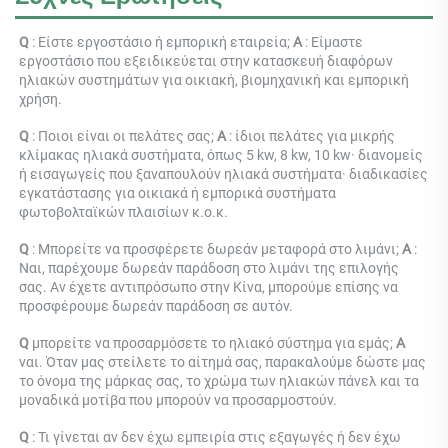
Q 
: 
Είστε εργοστάσιο ή εμπορική εταιρεία; 
Α 
: 
Είμαστε 
εργοστάσιο που εξειδικεύεται στην κατασκευή διαφόρων 
ηλιακών συστημάτων για οικιακή, βιομηχανική και εμπορική 
χρήση. 
Q 
: 
Ποιοι είναι οι πελάτες σας; 
Α 
: 
ίδιοι πελάτες για μικρής 
κλίμακας ηλιακά συστήματα, όπως 5 kw, 8 kw, 10 kw· διανομείς 
ή εισαγωγείς που ξαναπουλούν ηλιακά συστήματα· διαδικασίες 
εγκατάστασης για οικιακά ή εμπορικά συστήματα 
φωτοβολταϊκών πλαισίων κ.ο.κ. 
Q 
: Μπορείτε να προσφέρετε δωρεάν μεταφορά στο λιμάνι; 
Α 
: 
Ναι, παρέχουμε δωρεάν παράδοση στο λιμάνι της επιλογής 
σας. Αν έχετε αντιπρόσωπο στην Κίνα, μπορούμε επίσης να 
προσφέρουμε δωρεάν παράδοση σε αυτόν. 
Q 
μπορείτε να προσαρμόσετε το ηλιακό σύστημα για εμάς; 
Α 
ναι. Όταν μας στείλετε το αίτημά σας, παρακαλούμε δώστε μας 
το όνομα της μάρκας σας, το χρώμα των ηλιακών πάνελ και τα 
μοναδικά μοτίβα που μπορούν να προσαρμοστούν. 
Q 
: Τι γίνεται αν δεν έχω εμπειρία στις εξαγωγές ή δεν έχω 