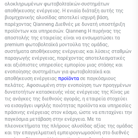
ολοκληρωμένων φωτοβολταϊκών-συστημάτων
αποθήκευσης ενέργειας. Η ενιαία διάταξη αυτής της
βιομηχανικής αλυσίδας αποτελεί ισχυρή βάση,
παρέχοντας
Qianneng
Διεθνές με δυνατή υποστήριξη
προϊόντων και υπηρεσιών.
Qianneng
Η πυρήνας της
αποστολής της εταιρείας είναι να ενσωματώσει τα
premium φωτοβολταϊκά μοντούλα της ομάδας,
συστήματα αποθήκευσης ενέργειας και λύσεις σταθμών
παραγωγής ενέργειας, παρέχοντας αποτελεσματικές
και αξιόπιστες υπηρεσίες εμπορίου μιας στάσης και
ενοποίησης συστημάτων για φωτοβολταϊκά και
αποθήκευση ενέργειας
προϊόντα
σε παγκόσμιους
πελάτες. Αφοσιωμένη στην ενοποίηση των προηγμένων
δυνατοτήτων κατασκευής νέας ενέργειας της Κίνας με
τις ανάγκες της διεθνούς αγοράς, η εταιρεία στοχεύει
να εισαγάγει υψηλής ποιότητας προϊόντα και υπηρεσίες
πράσινης ενέργειας στον κόσμο, ώστε να επιταχύνει την
παγκόσμια μετάβαση στην ενέργεια. Με τα
πλεονεκτήματα της πλήρους αλυσίδας αξίας της ομάδας
και την επαγγελματική εμπειρογνωμοσύνη στο διεθνές