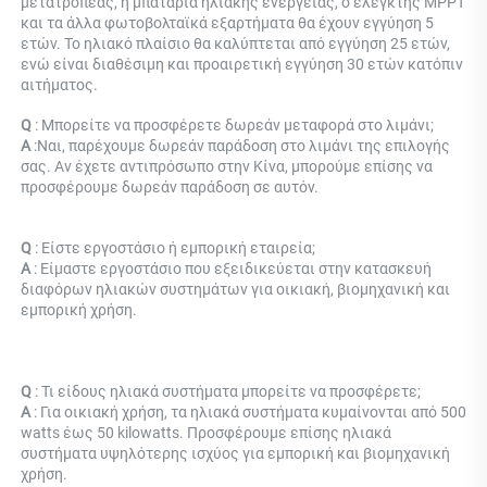
μετατροπέας, η μπαταρία ηλιακής ενέργειας, ο ελεγκτής MPPT 
και τα άλλα φωτοβολταϊκά εξαρτήματα θα έχουν εγγύηση 5 
ετών. Το ηλιακό πλαίσιο θα καλύπτεται από εγγύηση 25 ετών, 
ενώ είναι διαθέσιμη και προαιρετική εγγύηση 30 ετών κατόπιν 
αιτήματος. 
Q 
: 
Μπορείτε να προσφέρετε δωρεάν μεταφορά στο λιμάνι; 
Α 
:
Ναι, παρέχουμε δωρεάν παράδοση στο λιμάνι της επιλογής 
σας. Αν έχετε αντιπρόσωπο στην Κίνα, μπορούμε επίσης να 
προσφέρουμε δωρεάν παράδοση σε αυτόν. 
Q 
: Είστε εργοστάσιο ή εμπορική εταιρεία; 
Α 
: 
Είμαστε εργοστάσιο που εξειδικεύεται στην κατασκευή 
διαφόρων ηλιακών συστημάτων για οικιακή, βιομηχανική και 
εμπορική χρήση. 
Q 
: Τι είδους ηλιακά συστήματα μπορείτε να προσφέρετε; 
Α 
: Για οικιακή χρήση, τα ηλιακά συστήματα κυμαίνονται από 500 
watts έως 50 kilowatts. Προσφέρουμε επίσης ηλιακά 
συστήματα υψηλότερης ισχύος για εμπορική και βιομηχανική 
χρήση. 