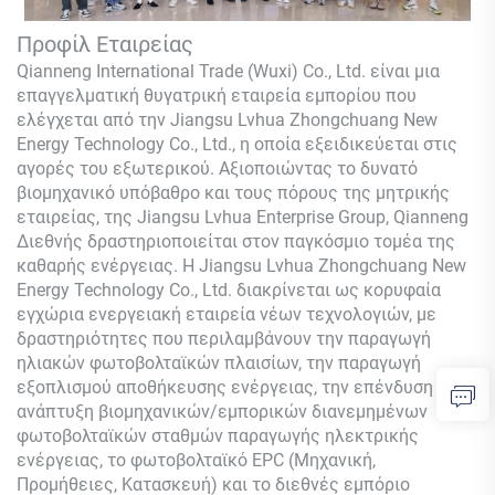
Προφίλ Εταιρείας
Qianneng International Trade (Wuxi) Co., Ltd.
είναι μια
επαγγελματική θυγατρική εταιρεία εμπορίου που
ελέγχεται από την Jiangsu Lvhua Zhongchuang New
Energy Technology Co., Ltd., η οποία εξειδικεύεται στις
αγορές του εξωτερικού. Αξιοποιώντας το δυνατό
βιομηχανικό υπόβαθρο και τους πόρους της μητρικής
εταιρείας, της Jiangsu Lvhua Enterprise Group,
Qianneng
Διεθνής δραστηριοποιείται στον παγκόσμιο τομέα της
καθαρής ενέργειας. Η Jiangsu Lvhua Zhongchuang New
Energy Technology Co., Ltd. διακρίνεται ως κορυφαία
εγχώρια ενεργειακή εταιρεία νέων τεχνολογιών, με
δραστηριότητες που περιλαμβάνουν την παραγωγή
ηλιακών φωτοβολταϊκών πλαισίων, την παραγωγή
εξοπλισμού αποθήκευσης ενέργειας, την επένδυση και
ανάπτυξη βιομηχανικών/εμπορικών διανεμημένων
φωτοβολταϊκών σταθμών παραγωγής ηλεκτρικής
ενέργειας, το φωτοβολταϊκό EPC (Μηχανική,
Προμήθειες, Κατασκευή) και το διεθνές εμπόριο