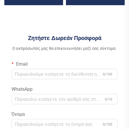
Συλλέκτης Ηλιακής
Εμπορικό Βιομηχανικό MPPT
Ενέργειας 3KW-6KW
Αποθήκευση Ενέργειας
Υβριδικός Μετατροπέας
Υψηλής Απόδοσης
Λιθίου Μολύβδου MPPT
Ζητήστε Δωρεάν Προσφορά
Ο εκπρόσωπός μας θα επικοινωνήσει μαζί σας σύντομα.
Email
0/100
WhatsApp
0/16
Όνομα
0/100