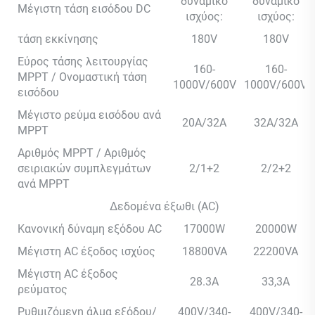
δυναμικό
δυναμικό
Μέγιστη τάση εισόδου DC
ισχύος:
ισχύος:
τάση εκκίνησης
180V
180V
Εύρος τάσης λειτουργίας
160-
160-
MPPT / Ονομαστική τάση
1000V/600V
1000V/600V
εισόδου
Μέγιστο ρεύμα εισόδου ανά
20A/32A
32A/32A
MPPT
Αριθμός MPPT / Αριθμός
σειριακών συμπλεγμάτων
2/1+2
2/2+2
ανά MPPT
Δεδομένα έξωθι (AC)
Κανονική δύναμη εξόδου AC
17000W
20000W
Μέγιστη AC έξοδος ισχύος
18800VA
22200VA
Μέγιστη AC έξοδος
28.3Α
33,3A
ρεύματος
Ρυθμιζόμενη άλμα εξόδου/
400V/340-
400V/340-