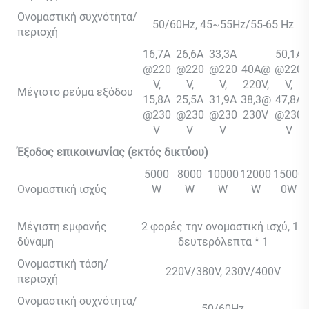
Ονομαστική συχνότητα/
50/60Hz, 45~55Hz/55-65 Hz
περιοχή
16,7A
26,6A
33,3A
50,1A
@220
@220
@220
40A@
@220
V,
V,
V,
220V,
V,
Μέγιστο ρεύμα εξόδου
15,8A
25,5A
31,9A
38,3@
47,8A
@230
@230
@230
230V
@230
V
V
V
V
Έξοδος επικοινωνίας (εκτός δικτύου)
5000
8000
10000
12000
15000
Ονομαστική ισχύς
W
W
W
W
0W
Μέγιστη εμφανής
2 φορές την ονομαστική ισχύ, 10
δύναμη
δευτερόλεπτα * 1
Ονομαστική τάση/
220V/380V, 230V/400V
περιοχή
Ονομαστική συχνότητα/
50/60Hz