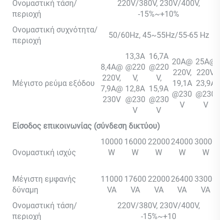
Ονομαστική τάση/
220V/380V, 230V/400V,
περιοχή
-15%~+10%
Ονομαστική συχνότητα/
50/60Hz, 45~55Hz/55-65 Hz
περιοχή
13,3A
16,7A
20A@
25A@
8,4A@
@220
@220
220V,
220V,
220V,
V,
V,
Μέγιστο ρεύμα εξόδου
19,1A
23,9A
7,9A@
12,8A
15,9A
@230
@230
230V
@230
@230
V
V
V
V
Είσοδος επικοινωνίας (σύνδεση δικτύου)
10000
16000
22000
24000
30000
Ονομαστική ισχύς
W
W
W
W
W
Μέγιστη εμφανής
11000
17600
22000
26400
33000
δύναμη
VA
VA
VA
VA
VA
Ονομαστική τάση/
220V/380V, 230V/400V,
περιοχή
-15%~+10