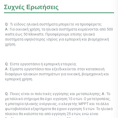
Συχνές Ερωτήσεις
Q 
: Τι είδους ηλιακά συστήματα μπορείτε να προσφέρετε; 
Α 
: Για οικιακή χρήση, τα ηλιακά συστήματα κυμαίνονται από 500 
watts έως 50 kilowatts. Προσφέρουμε επίσης ηλιακά 
συστήματα υψηλότερης ισχύος για εμπορική και βιομηχανική 
χρήση. 
Q 
: Είστε εργοστάσιο ή εμπορική εταιρεία; 
Α 
: 
Είμαστε εργοστάσιο που εξειδικεύεται στην κατασκευή 
διαφόρων ηλιακών συστημάτων για οικιακή, βιομηχανική και 
εμπορική χρήση. 
Q 
: Ποιες είναι οι πολιτικές εγγύησης και μεταπώλησης; 
Α 
: Το 
μεταλλικό στήριγμα θα έχει εγγύηση 10 ετών. Ο μετατροπέας, 
η μπαταρία ηλιακής ενέργειας, ο ελεγκτής MPPT και τα άλλα 
φωτοβολταϊκά εξαρτήματα θα έχουν εγγύηση 5 ετών. Το ηλιακό 
πλαίσιο θα καλύπτεται από εγγύηση 25 ετών, ενώ είναι 