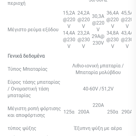
περιοχή
15,2A
24,2A
36,4A
45,5A
30,3A
@220
@220
@220
@220
@220
V
V
V
V
Μέγιστο ρεύμα εξόδου
V
14,4A
23,2A
34,8A
43,4A
29A@
@230
@230
@230
@230
230V
V
V
V
V
Γενικά δεδομένα
Λιθιο-ιονική μπαταρία /
Τύπος Μπαταρίας
Μπαταρία μολύβδου
Εύρος τάσης μπαταρίας
/ Ονομαστική τάση
40-60V /51,2V
μπαταρίας
220A
Μέγιστη ροπή φόρτισης
125α
200A
250α
290A
και αποφόρτισης
τύπος ψύξης
Έξυπνη ψύξη με αέρα