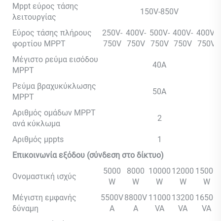
Mppt εύρος τάσης
150V-850V
λειτουργίας
Εύρος τάσης πλήρους
250V-
400V-
500V-
400V-
400V-
φορτίου MPPT
750V
750V
750V
750V
750V
Μέγιστο ρεύμα εισόδου
40A
MPPT
Ρεύμα βραχυκύκλωσης
50A
MPPT
Αριθμός ομάδων MPPT
2
ανά κύκλωμα
Αριθμός μppts
1
Επικοινωνία εξόδου (σύνδεση στο δίκτυο)
5000
8000
10000
12000
15000
Ονομαστική ισχύς
W
W
W
W
W
Μέγιστη εμφανής
5500V
8800V
11000
13200
16500
δύναμη
A
A
VA
VA
VA