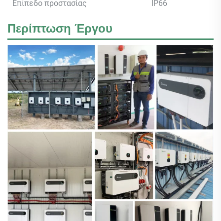
Επίπεδο προστασίας
IP66
Περίπτωση Έργου