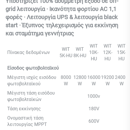
Υποστηρίζει 100% ασύμμετρη έξοδο σε off-
grid λειτουργία · Ικανότητα φορτίου AC 1,1 
φορές · Λειτουργία UPS & λειτουργία black 
start · Έξυπνος τηλεχειρισμός για εκκίνηση 
και σταμάτημα γεννήτριας 
WIT
WIT
WIT
WIT
WIT
Πίνακας δεδομένων
10K-
12K-
15K-
5K-HU
8K-HU
HU
HU
HU
Είσοδος φωτοβολταϊκού
Μέγιστη ισχύς εισόδου
8000
12800
16000
19200
24000
φωτοβολταϊκού
W
W
W
W
W
Μέγιστη τάση εισόδου
1000v
φωτοβολταϊκών
Τάση εκκίνησης
180V
Ονομαστική τάση
600V
λειτουργίας MPPT