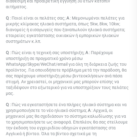
διαθέσιμη και προαιρετική εγγύηση 30 ετών κατόπιν 
αιτήματος. 
Q 
: Ποιοί είναι οι πελάτες σας; 
Α 
: Μεμονωμένοι πελάτες για 
μικρής κλίμακας ηλιακά συστήματα, όπως 5kw, 8kw, 10kw; 
διανομείς ή εισαγωγείς που ξαναπωλούν ηλιακά συστήματα; 
εταιρείες εγκατάστασης οικιακών ή εμπορικών ηλιακών 
συστημάτων κ.λπ. 
Q 
: Πώς είναι η τεχνική σας υποστήριξη; 
Α 
: Παρέχουμε 
υποστήριξη σε πραγματικό χρόνο μέσω 
WhatsApp/Skype/WeChat/email για όλη τη διάρκεια ζωής του 
προϊόντος. Για οποιοδήποτε πρόβλημα μετά την παράδοση, θα 
σας παρέχουμε υποστήριξη μέσω βιντεοκλήσεων ανά πάσα 
στιγμή. Αν χρειαστεί, οι μηχανικοί μας μπορούν επίσης να 
ταξιδέψουν στο εξωτερικό για να υποστηρίξουν τους πελάτες 
μας. 
Q 
: Πώς να εγκαταστήσετε ένα πλήρες ηλιακό σύστημα και να 
χρησιμοποιήσετε το νέο ηλιακό σύστημα; 
Α 
: Αρχικά, οι 
μηχανικοί μας θα σχεδιάσουν το σύστημα καλωδίωσης για να 
το χρησιμοποιήσετε ως αναφορά. Επιπλέον, θα σας στείλουμε 
την έκδοση του εγχειριδίου οδηγιών εγκατάστασης στα 
Αγγλικά ή βίντεο. Όλα τα βίντεο σχετικά με τη 