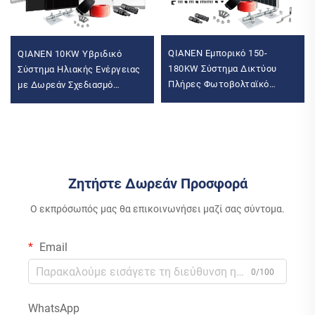
QIANEN Εμπορικό 150-
QIANEN 10KW Υβριδικό
180KW Σύστημα Δικτύου
Σύστημα Ηλιακής Ενέργειας
Πλήρες Φωτοβολταϊκό
με Δωρεάν Σχεδιασμό
Σύνολο Ενέργειας MPPT Με
Λιθιομπαταρία και MPPT για
Μονοκρυσταλλικό Πυρίτιο
Οικιακή Χρήση με Υβριδικό
Αντιστροφέα
Ζητήστε Δωρεάν Προσφορά
Ο εκπρόσωπός μας θα επικοινωνήσει μαζί σας σύντομα.
Email
0/100
WhatsApp