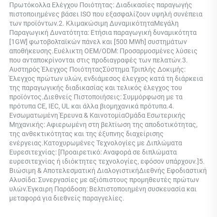
Πρωτόκολλα Ελέγχου Ποιότητας: Διαδικασίες παραγωγής 
πιστοποιημένες βάσει ISO που εξασφαλίζουν υψηλή συνέπεια 
των προϊόντων.2. Κλιμακώσιμη ΔυναμικότηταΜεγάλη 
Παραγωγική Δυνατότητα: Ετήσια παραγωγική δυναμικότητα 
[1GW] φωτοβολταϊκών πάνελ και [500 MWh] συστημάτων 
αποθήκευσης.Ευέλικτη OEM/ODM: Προσαρμοσμένες λύσεις 
που ανταποκρίνονται στις προδιαγραφές των πελατών.3. 
Αυστηρός Έλεγχος ΠοιότηταςΣύστημα Τριπλής Δοκιμής: 
Έλεγχος πρώτων υλών, ενδιάμεσος έλεγχος κατά τη διάρκεια 
της παραγωγικής διαδικασίας και τελικός έλεγχος του 
προϊόντος.Διεθνείς Πιστοποιήσεις: Συμμόρφωση με τα 
πρότυπα CE, IEC, UL και άλλα βιομηχανικά πρότυπα.4. 
Ενσωματωμένη Έρευνα & ΚαινοτομίαΟμάδα Εσωτερικής 
Μηχανικής: Αφιερωμένη στη βελτίωση της αποδοτικότητας, 
της ανθεκτικότητας και της έξυπνης διαχείρισης 
ενέργειας.Κατοχυρωμένες Τεχνολογίες με Διπλώματα 
Ευρεσιτεχνίας: [Προαιρετικό: Αναφορά σε διπλώματα 
ευρεσιτεχνίας ή ιδιόκτητες τεχνολογίες, εφόσον υπάρχουν.]5. 
Βιώσιμη & Αποτελεσματική ΔιαλογιστικήΔιεθνής Εφοδιαστική 
Αλυσίδα: Συνεργασίες με αξιόπιστους προμηθευτές πρώτων 
υλών.Έγκαιρη Παράδοση: Βελτιστοποιημένη συσκευασία και 
μεταφορά για διεθνείς παραγγελίες. 