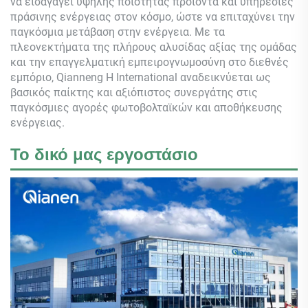
να εισαγάγει υψηλής ποιότητας προϊόντα και υπηρεσίες
πράσινης ενέργειας στον κόσμο, ώστε να επιταχύνει την
παγκόσμια μετάβαση στην ενέργεια. Με τα
πλεονεκτήματα της πλήρους αλυσίδας αξίας της ομάδας
και την επαγγελματική εμπειρογνωμοσύνη στο διεθνές
εμπόριο,
Qianneng
Η International αναδεικνύεται ως
βασικός παίκτης και αξιόπιστος συνεργάτης στις
παγκόσμιες αγορές φωτοβολταϊκών και αποθήκευσης
ενέργειας.
Το δικό μας εργοστάσιο