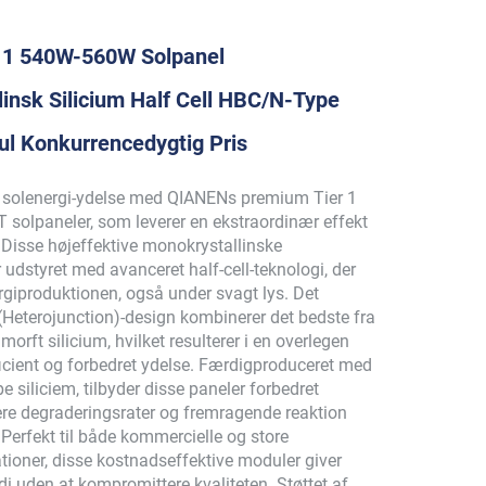
 1 540W-560W Solpanel
insk Silicium Half Cell HBC/N-Type
l Konkurrencedygtig Pris
 solenergi-ydelse med QIANENs premium Tier 1
solpaneler, som leverer en ekstraordinær effekt
isse højeffektive monokrystallinske
r udstyret med avanceret half-cell-teknologi, der
giproduktionen, også under svagt lys. Det
(Heterojunction)-design kombinerer det bedste fra
morft silicium, hvilket resulterer i en overlegen
icient og forbedret ydelse. Færdigproduceret med
pe siliciem, tilbyder disse paneler forbedret
ere degraderingsrater og fremragende reaktion
 Perfekt til både kommercielle og store
ationer, disse kostnadseffektive moduler giver
i uden at kompromittere kvaliteten. Støttet af