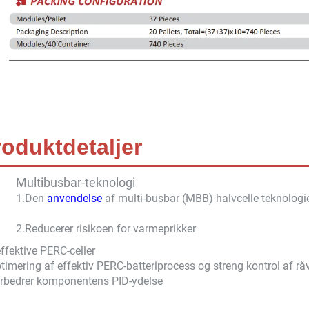
roduktdetaljer
Multibusbar-teknologi
1.Den
anvendelse
af multi-busbar (MBB) halvcelle teknolo
2.
Reducerer risikoen for varmeprikker
ffektive PERC-celler
timering af effektiv PERC-batteriprocess og streng kontrol af rå
rbedrer komponentens PID-ydelse