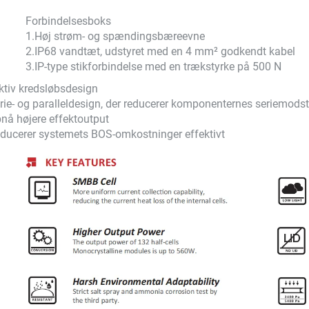
Forbindelsesboks
1.
Høj strøm- og spændingsbæreevne
2.
IP68 vandtæt, udstyret med en 4 mm² godkendt kabel
3.
IP-type stikforbindelse med en trækstyrke på 500 N
ktiv kredsløbsdesign
rie- og paralleldesign, der reducerer komponenternes seriemods
nå højere effektoutput
ducerer systemets BOS-omkostninger effektivt