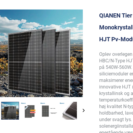
QIANEN Tier
Monokrystall
HJT Pv-Modu
Oplev overlegen
HBC/N-Type HJT 
på 540W-560W. D
siliciemoduler e
maksimerer ener
innovative HJT 
krystallinsk og a
temperaturkoeff
høj kvalitet N-ty
holdbarhed, lav
under svagt lys.
solenergiinstall
enestående værd