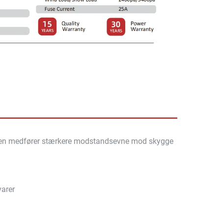
gien medfører stærkere modstandsevne mod skygge
varer