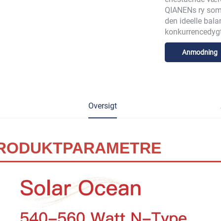
QIANENs ry som 
den ideelle bal
konkurrencedygti
Anmodning
Oversigt
RODUKTPARAMETRE