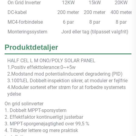
On Grid Inverter
12KW
15kW
20KW
DC-kabel
200 meter
200 meter
400 meter
MC4-forbindelse
6 par
8 par
8 par
Monteringssystem
Jord eller tag (tilpasset valgfrit)
Produktdetaljer
HALF CEL
L M
ONO/POLY SOLAR PANEL
1.Positiv effekttolerance:0~+5w
2.Modstand mod potentialinduceret degradering (PID)
3.100%EL Dobbelt-inspektion sikrer, at moduler er fejlfrie
4.Moduler sorteret efter strøm for at forbedre systemets
ydelse
On grid solinverter
1. Dobbelt MPPT-sporsystem
2. Effektfaktor kontinuerligt justerbar
3. MPPT-sporgenøjagtighed over 99,5 %
4. Tilbyder lettere og mere praktisk