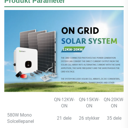
Produkt
Parameter
QN-12KW-
QN-15KW-
QN-20KW-
ON
ON
ON
580W Mono
21 dele
26 stykker
35 dele
Solcellepanel