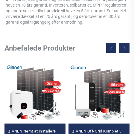
have en 10 års garanti. Inverteren, solbatteriet, MPPT-regulatoren 
og andre solcelletilbehørsdele vil have en 5 års garanti. Solpanelet 
vil være dækket af en 25 års garanti, og derudover er en 30 års 
garanti også tilgængelig efter anmodning. 
Anbefalede Produkter
QIANEN Nemt at installere
QIANEN Off-Grid Komplet 3