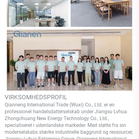
VIRKSOMHEDSPROFIL
Qianneng International Trade (Wuxi) Co., Ltd.
er en
professionel handelsdatterselskab under Jiangsu Lvhua
Zhongchuang New Energy Technology Co., Ltd.,
specialiseret i udenlandske markeder. Med støtte fra sin
moderselskabs stærke industrielle baggrund og ressourcer,
Jiangsu Lvhua Enterprise Group,
Qianneng
International