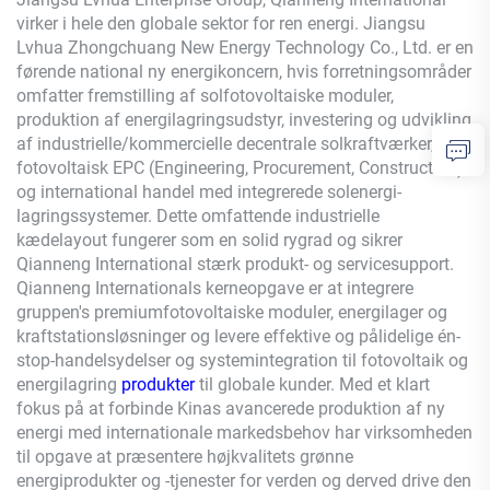
virker i hele den globale sektor for ren energi. Jiangsu
Lvhua Zhongchuang New Energy Technology Co., Ltd. er en
førende national ny energikoncern, hvis forretningsområder
omfatter fremstilling af solfotovoltaiske moduler,
produktion af energilagringsudstyr, investering og udvikling
af industrielle/kommercielle decentrale solkraftværker,
fotovoltaisk EPC (Engineering, Procurement, Construction)
og international handel med integrerede solenergi-
lagringssystemer. Dette omfattende industrielle
kædelayout fungerer som en solid rygrad og sikrer
Qianneng
International stærk produkt- og servicesupport.
Qianneng
Internationals kerneopgave er at integrere
gruppen's premiumfotovoltaiske moduler, energilager og
kraftstationsløsninger og levere effektive og pålidelige én-
stop-handelsydelser og systemintegration til fotovoltaik og
energilagring
produkter
til globale kunder. Med et klart
fokus på at forbinde Kinas avancerede produktion af ny
energi med internationale markedsbehov har virksomheden
til opgave at præsentere højkvalitets grønne
energiprodukter og -tjenester for verden og derved drive den