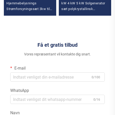
Hjemmebelysnings
kW 4 kW 5 kW Solgenerator
Strømforsyningssæt 3kw til
sæt polykrystallinsk
15kw On-Grid Polykrystallinsk
siliciumsolarpanel
Silicium Energisystemer med
strømsystem MPPT til
MPPT Controller
hjemmebrug
Få et gratis tilbud
Vores repræsentant vil kontakte dig snart.
E-mail
0/100
WhatsApp
0/16
Navn