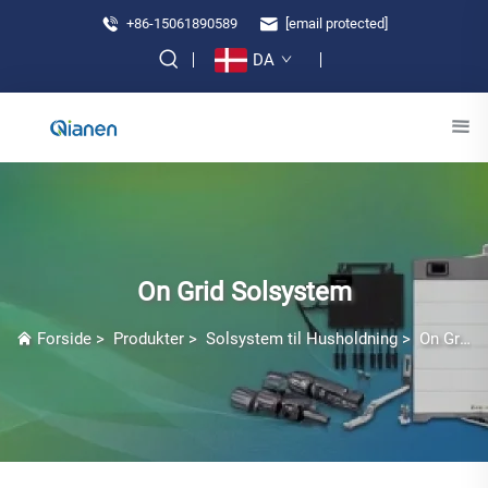
+86-15061890589
[email protected]
DA
On Grid Solsystem
Forside
>
Produkter
>
Solsystem til Husholdning
>
On Grid Solsystem