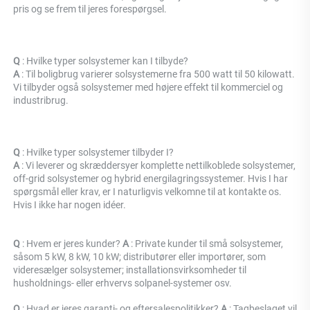
pris og se frem til jeres forespørgsel. 
Q 
: Hvilke typer solsystemer kan I tilbyde? 
A 
: Til boligbrug varierer solsystemerne fra 500 watt til 50 kilowatt. 
Vi tilbyder også solsystemer med højere effekt til kommerciel og 
industribrug. 
Q 
: Hvilke typer solsystemer tilbyder I? 
A 
: Vi leverer og skræddersyer komplette nettilkoblede solsystemer, 
off-grid solsystemer og hybrid energilagringssystemer. Hvis I har 
spørgsmål eller krav, er I naturligvis velkomne til at kontakte os. 
Hvis I ikke har nogen idéer. 
Q 
: Hvem er jeres kunder? 
A 
: Private kunder til små solsystemer, 
såsom 5 kW, 8 kW, 10 kW; distributører eller importører, som 
videresælger solsystemer; installationsvirksomheder til 
husholdnings- eller erhvervs solpanel-systemer osv. 
Q 
: Hvad er jeres garanti- og eftersalespolitikker? 
A 
: Tagbeslaget vil 