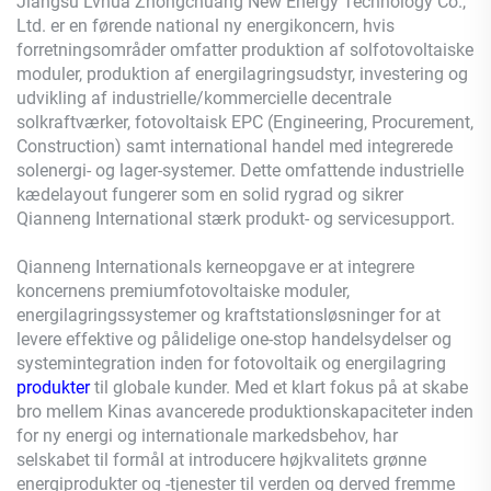
Jiangsu Lvhua Zhongchuang New Energy Technology Co.,
Ltd. er en førende national ny energikoncern, hvis
forretningsområder omfatter produktion af solfotovoltaiske
moduler, produktion af energilagringsudstyr, investering og
udvikling af industrielle/kommercielle decentrale
solkraftværker, fotovoltaisk EPC (Engineering, Procurement,
Construction) samt international handel med integrerede
solenergi- og lager-systemer. Dette omfattende industrielle
kædelayout fungerer som en solid rygrad og sikrer
Qianneng International stærk produkt- og servicesupport.
Qianneng Internationals kerneopgave er at integrere
koncernens premiumfotovoltaiske moduler,
energilagringssystemer og kraftstationsløsninger for at
levere effektive og pålidelige one-stop handelsydelser og
systemintegration inden for fotovoltaik og energilagring
produkter
til globale kunder. Med et klart fokus på at skabe
bro mellem Kinas avancerede produktionskapaciteter inden
for ny energi og internationale markedsbehov, har
selskabet til formål at introducere højkvalitets grønne
energiprodukter og -tjenester til verden og derved fremme