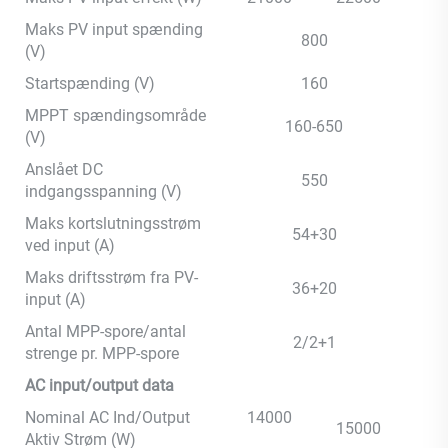
Maks PV input spænding
800
(V)
Startspænding (V)
160
MPPT spændingsområde
160-650
(V)
Anslået DC
550
indgangsspanning (V)
Maks kortslutningsstrøm
54+30
ved input (A)
Maks driftsstrøm fra PV-
36+20
input (A)
Antal MPP-spore/antal
2/2+1
strenge pr. MPP-spore
AC input/output data
Nominal AC Ind/Output
14000
15000
Aktiv Strøm (W)