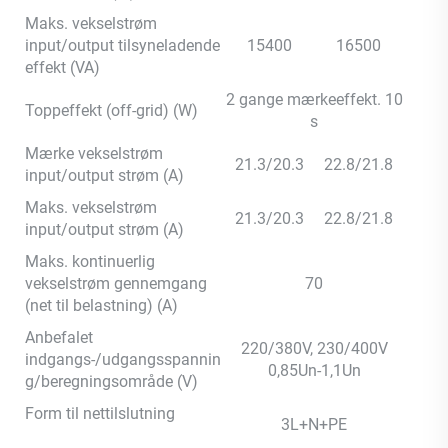
Maks. vekselstrøm
input/output tilsyneladende
15400
16500
effekt (VA)
2 gange mærkeeffekt. 10
Toppeffekt (off-grid) (W)
s
Mærke vekselstrøm
21.3/20.3
22.8/21.8
input/output strøm (A)
Maks. vekselstrøm
21.3/20.3
22.8/21.8
input/output strøm (A)
Maks. kontinuerlig
vekselstrøm gennemgang
70
(net til belastning) (A)
Anbefalet
220/380V, 230/400V
indgangs-/udgangsspannin
0,85Un-1,1Un
g/beregningsområde (V)
Form til nettilslutning
3L+N+PE