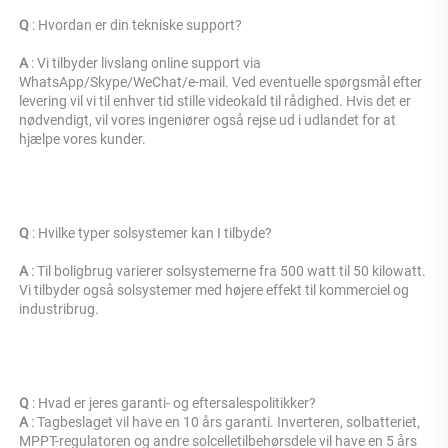
Q 
: 
Hvordan er din tekniske support? 
A 
: Vi tilbyder livslang online support via 
WhatsApp/Skype/WeChat/e-mail. Ved eventuelle spørgsmål efter 
levering vil vi til enhver tid stille videokald til rådighed. Hvis det er 
nødvendigt, vil vores ingeniører også rejse ud i udlandet for at 
hjælpe vores kunder. 
Q 
: Hvilke typer solsystemer kan I tilbyde? 
A 
: Til boligbrug varierer solsystemerne fra 500 watt til 50 kilowatt. 
Vi tilbyder også solsystemer med højere effekt til kommerciel og 
industribrug. 
Q 
: Hvad er jeres garanti- og eftersalespolitikker? 
A 
: Tagbeslaget vil have en 10 års garanti. Inverteren, solbatteriet, 
MPPT-regulatoren og andre solcelletilbehørsdele vil have en 5 års 