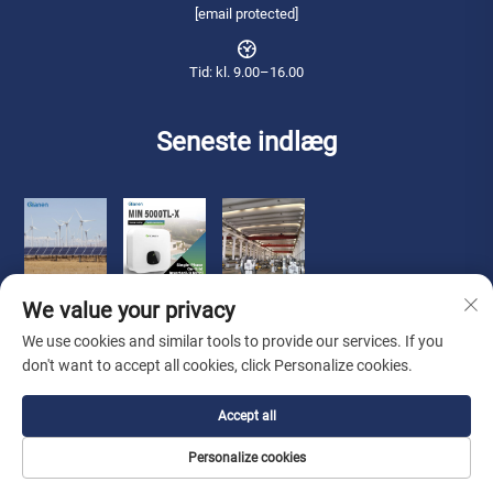
[email protected]
Tid: kl. 9.00–16.00
Seneste indlæg
We value your privacy
We use cookies and similar tools to provide our services. If you
don't want to accept all cookies, click Personalize cookies.
Copyright © 2026 Qianneng International Trade (wuxi) Co., Ltd. Alle
Accept all
rettigheder forbeholdes. -
Privatlivspolitik
Personalize cookies
Om os
Kontakt os