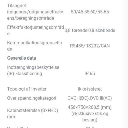
Tilsagnet
indgangs-/udgangsnetfrekv
50/45-55,60/55-65
ens/beregningsområde
Effektfaktorjusteringsområd
0,8 førende-0,8 slæbende
e
Kommunikationsgrænsefla
RS485/RS232/CAN
de
Generelle data
Indtrængningsbeskyttelse
(IP)-klassificering
IP 65
Topologi af inverter
Ikke-isoleret
Over spændingskategori
OVC II(DC),OVC III(AC)
456×750×268,5 (mm)
Kabinetstørrelse (B×H×D)
(eksklusive stik og
mm
beslag)