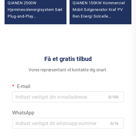
QIANEN 2500W
QIANEN 150KW Kommerciel
Hjemmesolenergisystem Sæt
Mobil Solgenerator Kraf PV
Plug-and-Play
Ren Energi Solcelle
Monokrystallinsk Silicium
Lagringsbeholder med MPPT
Balkonnet Inverter 2,5KW
Controller
Solenergi MPPT
Få et gratis tilbud
Vores repræsentant vil kontakte dig snart.
E-mail
0/100
WhatsApp
0/16