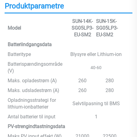
Produktparametre
SUN-14K-
SUN-15K-
Model
SG05LP3-
SG05LP3-
EU-SM2
EU-SM2
Batteriindgangsdata
Batteritype
Blysyre eller Lithium-ion
Batterispændingsområde
40-60
(V)
Maks. opladestrøm (A)
260
280
Maks. udsladestrøm (A)
260
280
Opladningsstrategi for
Selvtilpasning til BMS
lithium-ionbatterier
Antal batterier til input
1
PV-strengindtastningsdata
Maks PV input effekt (W)
21000
22500