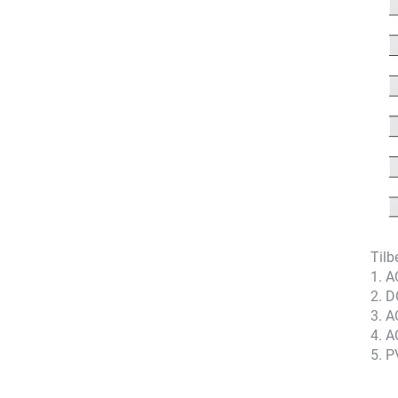
Tilb
1. A
2. D
3. A
4. 
5. P