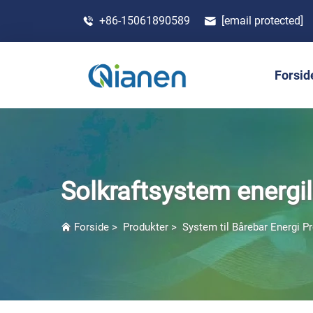
+86-15061890589
[email protected]
Forsid
Solkraftsystem energi
Forside
>
Produkter
>
System til Bårebar Energi P