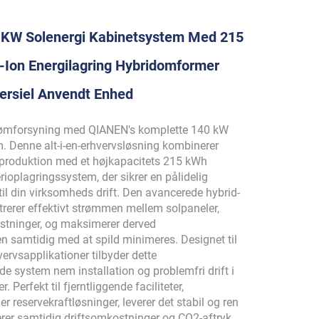
KW Solenergi Kabinetsystem Med 215
-Ion Energilagring Hybridomformer
rsiel Anvendt Enhed
trømforsyning med QIANEN's komplette 140 kW
m. Denne alt-i-en-erhvervsløsning kombinerer
-produktion med et højkapacitets 215 kWh
erioplagringssystem, der sikrer en pålidelig
il din virksomheds drift. Den avancerede hybrid-
trerer effektivt strømmen mellem solpaneler,
astninger, og maksimerer derved
n samtidig med at spild minimeres. Designet til
vervsapplikationer tilbyder dette
e system nem installation og problemfri drift i
r. Perfekt til fjerntliggende faciliteter,
r reservekraftløsninger, leverer det stabil og ren
erer samtidig driftsomkostninger og CO2-aftryk.