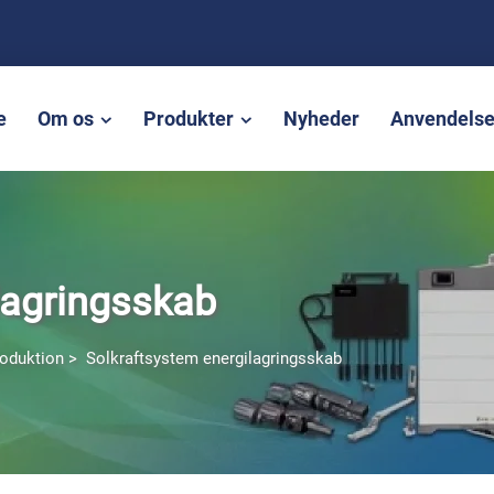
e
Om os
Produkter
Nyheder
Anvendels
lagringsskab
roduktion
>
Solkraftsystem energilagringsskab