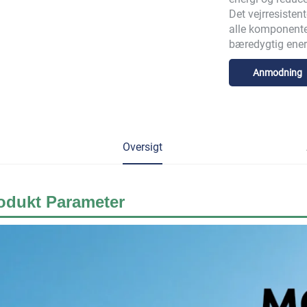
Det vejrresisten
alle komponenter,
bæredygtig ener
Anmodning
Oversigt
odukt
Parameter