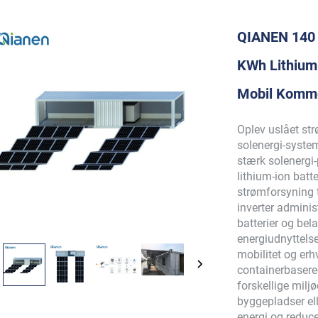
QIANEN 140 
KWh Lithium
Mobil Komme
Oplev uslået s
solenergi-syste
stærk solenergi
lithium-ion batt
strømforsyning t
inverter adminis
batterier og bel
energiudnyttelse
mobilitet og erh
containerbasered
forskellige miljøe
byggepladser elle
energi og reduc