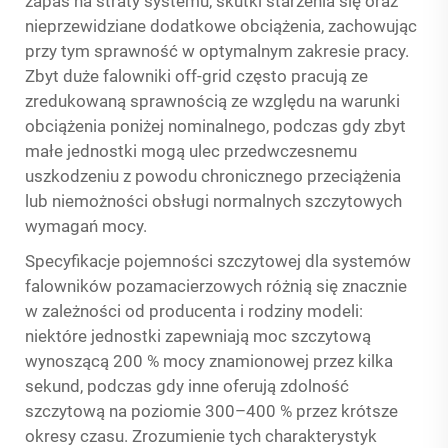
zapas na straty systemu, skutki starzenia się oraz
nieprzewidziane dodatkowe obciążenia, zachowując
przy tym sprawność w optymalnym zakresie pracy.
Zbyt duże falowniki off-grid często pracują ze
zredukowaną sprawnością ze względu na warunki
obciążenia poniżej nominalnego, podczas gdy zbyt
małe jednostki mogą ulec przedwczesnemu
uszkodzeniu z powodu chronicznego przeciążenia
lub niemożności obsługi normalnych szczytowych
wymagań mocy.
Specyfikacje pojemności szczytowej dla systemów
falowników pozamacierzowych różnią się znacznie
w zależności od producenta i rodziny modeli:
niektóre jednostki zapewniają moc szczytową
wynoszącą 200 % mocy znamionowej przez kilka
sekund, podczas gdy inne oferują zdolność
szczytową na poziomie 300–400 % przez krótsze
okresy czasu. Zrozumienie tych charakterystyk