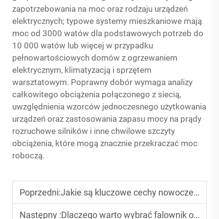
zapotrzebowania na moc oraz rodzaju urządzeń
elektrycznych; typowe systemy mieszkaniowe mają
moc od 3000 watów dla podstawowych potrzeb do
10 000 watów lub więcej w przypadku
pełnowartościowych domów z ogrzewaniem
elektrycznym, klimatyzacją i sprzętem
warsztatowym. Poprawny dobór wymaga analizy
całkowitego obciążenia połączonego z siecią,
uwzględnienia wzorców jednoczesnego użytkowania
urządzeń oraz zastosowania zapasu mocy na prądy
rozruchowe silników i inne chwilowe szczyty
obciążenia, które mogą znacznie przekraczać moc
roboczą.
Poprzedni:
Jakie są kluczowe cechy nowoczesnych produktów wykorzystujących energię słoneczną?
Następny :
Dlaczego warto wybrać falownik off-grid do zasilania odległych lokalizacji?