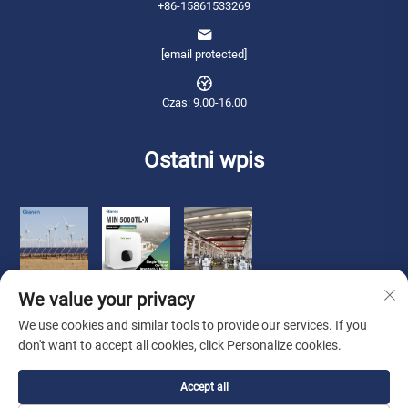
+86-15861533269
[email protected]
Czas: 9.00-16.00
Ostatni wpis
We value your privacy
We use cookies and similar tools to provide our services. If you
don't want to accept all cookies, click Personalize cookies.
Prawa autorskie © 2025 Qianneng International Trade (Wuxi) Sp. z o.o.
Accept all
Wszelkie prawa zastrzeżone. -
Polityka prywatności