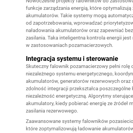
Nowoczesne projekty falowników do zastosow
funkcje zarządzania energią, które optymalizują
akumulatorów. Takie systemy mogą automatyc
od zapotrzebowania, wprowadzać priorytetyzo
naładowania akumulatorów oraz zapewniać bezs
zasilania. Taka inteligentna kontrola energii j
w zastosowaniach pozamacierzowych.
Integracja systemu i sterowanie
Skuteczny falownik pozamacierzowy pełni rolę 
niezależnego systemu energetycznego, koordynu
akumulatorów, generatorów rezerwowych oraz 
zdolność integracji przekształca poszczególn
niezależność energetyczną. Algorytmy sterujące
akumulatory, kiedy pobierać energię ze źróde
zasilania rezerwowego.
Zaawansowane systemy falowników pozasiecio
które zoptymalizowują ładowanie akumulatorów 