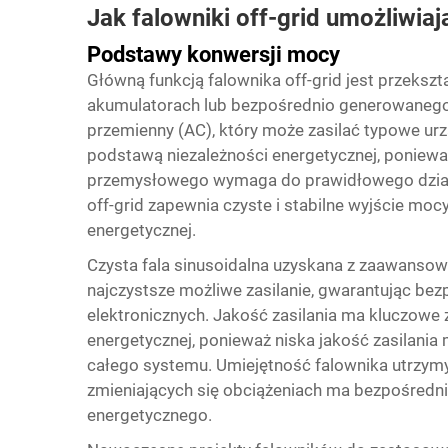
Jak falowniki off-grid umożliwia
Podstawy konwersji mocy
Główną funkcją falownika off-grid jest przeks
akumulatorach lub bezpośrednio generowanego
przemienny (AC), który może zasilać typowe urzą
podstawą niezależności energetycznej, poniew
przemysłowego wymaga do prawidłowego działa
off-grid zapewnia czyste i stabilne wyjście moc
energetycznej.
Czysta fala sinusoidalna uzyskana z zaawansow
najczystsze możliwe zasilanie, gwarantując bez
elektronicznych. Jakość zasilania ma kluczowe z
energetycznej, ponieważ niska jakość zasilania
całego systemu. Umiejętność falownika utrzymyw
zmieniających się obciążeniach ma bezpośredn
energetycznego.