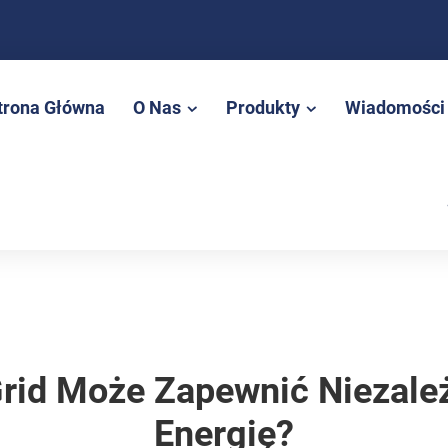
trona Główna
O Nas
Produkty
Wiadomości
Grid Może Zapewnić Niezale
Energię?