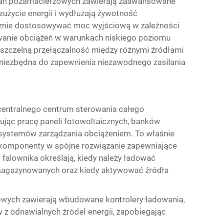
ań pozamacierzowych zawierają zaawansowane
 zużycie energii i wydłużają żywotność
znie dostosowywać moc wyjściową w zależności
wanie obciążeń w warunkach niskiego poziomu
zczelną przełączalność między różnymi źródłami
est niezbędna do zapewnienia niezawodnego zasilania
centralnego centrum sterowania całego
jąc pracę paneli fotowoltaicznych, banków
systemów zarządzania obciążeniem. To właśnie
e komponenty w spójne rozwiązanie zapewniające
 falownika określają, kiedy należy ładować
ł magazynowanych oraz kiedy aktywować źródła
wych zawierają wbudowane kontrolery ładowania,
z odnawialnych źródeł energii, zapobiegając