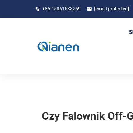
+86-15861533269
[email protected]
S
Czy Falownik Off-