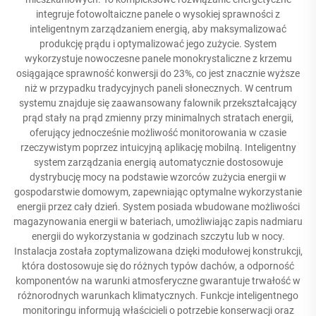
integruje fotowoltaiczne panele o wysokiej sprawności z
inteligentnym zarządzaniem energią, aby maksymalizować
produkcję prądu i optymalizować jego zużycie. System
wykorzystuje nowoczesne panele monokrystaliczne z krzemu
osiągające sprawność konwersji do 23%, co jest znacznie wyższe
niż w przypadku tradycyjnych paneli słonecznych. W centrum
systemu znajduje się zaawansowany falownik przekształcający
prąd stały na prąd zmienny przy minimalnych stratach energii,
oferujący jednocześnie możliwość monitorowania w czasie
rzeczywistym poprzez intuicyjną aplikację mobilną. Inteligentny
system zarządzania energią automatycznie dostosowuje
dystrybucję mocy na podstawie wzorców zużycia energii w
gospodarstwie domowym, zapewniając optymalne wykorzystanie
energii przez cały dzień. System posiada wbudowane możliwości
magazynowania energii w bateriach, umożliwiając zapis nadmiaru
energii do wykorzystania w godzinach szczytu lub w nocy.
Instalacja została zoptymalizowana dzięki modułowej konstrukcji,
która dostosowuje się do różnych typów dachów, a odporność
komponentów na warunki atmosferyczne gwarantuje trwałość w
różnorodnych warunkach klimatycznych. Funkcje inteligentnego
monitoringu informują właścicieli o potrzebie konserwacji oraz