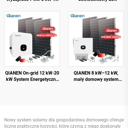
kW 12 kW On-Grid
zastosowań domowych
Polikrystaliczny Panel
Łatwy montaż 3 kW do 15
Słoneczny z Regulatorem
kW Systemy Energetyczne
MPPT System Zasilania
On-Grid z Krzemu
Słonecznego Dla Domu
Polikrystalicznego z
kontrolerem MPPT
QIANEN On-grid 12 kW-20
QIANEN 8 kW–12 kW,
kW System Energetyczny
mały domowy system
Solarnej Energii
energii słonecznej, 8000
Kompletny Komplet Z
watowy inwerter solarny
Inwerterem, Panel
monokrystaliczny, litowo-
Słoneczny Z Polikryształu
jonowy, MPPT, zestaw do
Krzemu Dla Zastosowań
sieci, do użytku
Domowych
domowego
Nowy system solarny dla gospodarstwa domowego oferuje
liczne praktyczne korzyści, które czynią z niego doskonały