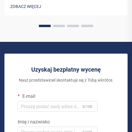
rozwiązanie energetyczne. System solarny do użytku
ZOBACZ WIĘCEJ
domowego to coś więcej niż tylko inwestycja w...
Uzyskaj bezpłatny wycenę
Nasz przedstawiciel skontaktuje się z Tobą wkrótce.
E-mail
0/100
Imię i nazwisko