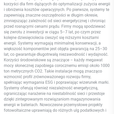
korzyści dla firm dążących do optymalizacji zużycia energii
i obniżenia kosztów operacyjnych. Po pierwsze, systemy te
zapewniają znaczne oszczędności w długim okresie,
zmniejszając zależność od sieci energetycznej i chroniąc
przed rosnącymi cenami prądu. Firmy mogą spodziewać
się zwrotu z inwestycji w ciągu 5–7 lat, po czym przez
kolejne dziesięciolecia cieszyć się niższymi kosztami
energii. Systemy wymagają minimalnej konserwacji, a
większość komponentów jest objęta gwarancją na 25–30
lat, co gwarantuje długotrwałą niezawodność i wydajność.
Korzyści środowiskowe są znaczące – każdy megawat
mocy słonecznej zapobiega corocznemu emisji około 1000
ton metrycznych CO2. Takie instalacje mogą znacząco
wzmocnić profil zrównoważonego rozwoju firmy,
spełniając wymagania ESG i poprawiając wizerunek marki.
Systemy oferują również niezależność energetyczną,
ograniczając narażenie na niestabilność sieci i przestoje
dzięki zintegrowanym rozwiązaniom magazynowania
energii w bateriach. Nowoczesne przemysłowe projekty
fotowoltaiczne uprawniają do różnych ulg podatkowych i