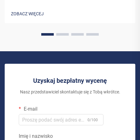
energię słoneczną jako zrównoważone i opłacalne
rozwiązanie energetyczne. System solarny do użytku
ZOBACZ WIĘCEJ
domowego to coś więcej niż tylko inwestycja w...
Uzyskaj bezpłatny wycenę
Nasz przedstawiciel skontaktuje się z Tobą wkrótce.
E-mail
0/100
Imię i nazwisko