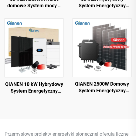
domowe System mocy 3
System Energetyczny
kW-6 kW
Słoneczny 3 kW-10 kW
Monokrystaliczny krzem z
8000 Wat Magazynujący
technologią MPPT
Baterie Polikrystaliczne
Panele PV do użytku
domowego MPPT
QIANEN 2500W Domowy
QIANEN 10 kW Hybrydowy
System Energetyczny
System Energetyczny
Fotowoltaiczny Komplet
Słonecznej z bezpłatnym
Plug-and-Play
projektem Bateria Litowa i
Monokrystaliczny
MPPT do użytku
Krzemionkowy Balkonowy
domowego z hybrydowym
Inwerter 2.5KW Moc
falownikiem
Solarna MPPT
Przemysłowe projekty energetyki słonecznej oferują liczne