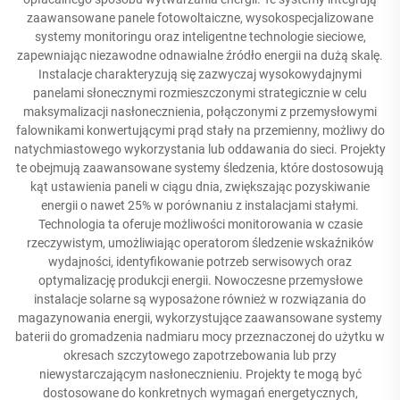
zaawansowane panele fotowoltaiczne, wysokospecjalizowane
systemy monitoringu oraz inteligentne technologie sieciowe,
zapewniając niezawodne odnawialne źródło energii na dużą skalę.
Instalacje charakteryzują się zazwyczaj wysokowydajnymi
panelami słonecznymi rozmieszczonymi strategicznie w celu
maksymalizacji nasłonecznienia, połączonymi z przemysłowymi
falownikami konwertującymi prąd stały na przemienny, możliwy do
natychmiastowego wykorzystania lub oddawania do sieci. Projekty
te obejmują zaawansowane systemy śledzenia, które dostosowują
kąt ustawienia paneli w ciągu dnia, zwiększając pozyskiwanie
energii o nawet 25% w porównaniu z instalacjami stałymi.
Technologia ta oferuje możliwości monitorowania w czasie
rzeczywistym, umożliwiając operatorom śledzenie wskaźników
wydajności, identyfikowanie potrzeb serwisowych oraz
optymalizację produkcji energii. Nowoczesne przemysłowe
instalacje solarne są wyposażone również w rozwiązania do
magazynowania energii, wykorzystujące zaawansowane systemy
baterii do gromadzenia nadmiaru mocy przeznaczonej do użytku w
okresach szczytowego zapotrzebowania lub przy
niewystarczającym nasłonecznieniu. Projekty te mogą być
dostosowane do konkretnych wymagań energetycznych,