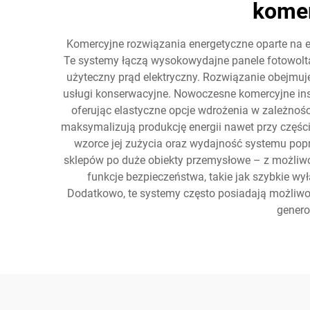
komer
Komercyjne rozwiązania energetyczne oparte na e
Te systemy łączą wysokowydajne panele fotowolta
użyteczny prąd elektryczny. Rozwiązanie obejmuje
usługi konserwacyjne. Nowoczesne komercyjne inst
oferując elastyczne opcje wdrożenia w zależnośc
maksymalizują produkcję energii nawet przy częśc
wzorce jej zużycia oraz wydajność systemu popr
sklepów po duże obiekty przemysłowe – z możli
funkcje bezpieczeństwa, takie jak szybkie w
Dodatkowo, te systemy często posiadają możliwoś
genero