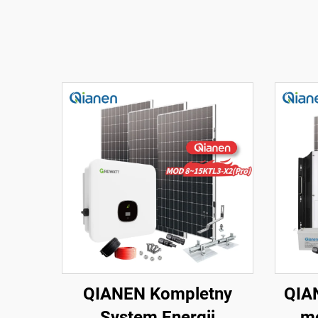
QIANEN Kompletny
QIA
System Energii
mo