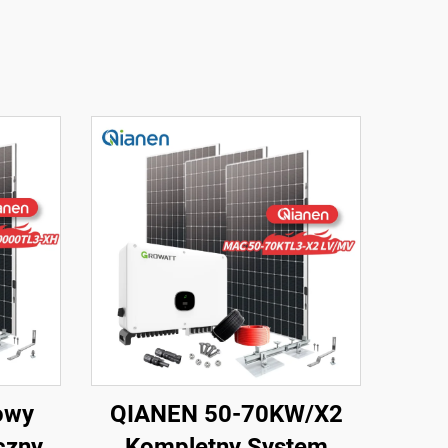
owy
QIANEN 50-70KW/X2
czny
Kompletny System