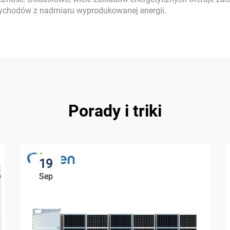
rzychodów z nadmiaru wyprodukowanej energii.
Porady i triki
19
Sep