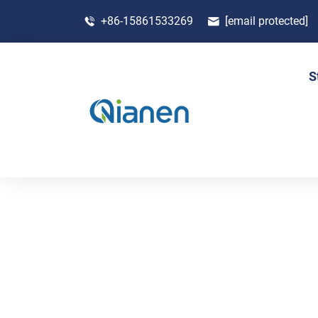
+86-15861533269
[email protected]
S