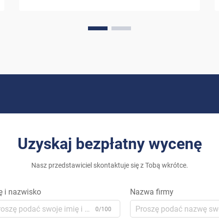
ostatnimi laty znaczącej przemiany. W
miarę jak właściciele domów szukają
coraz bardziej zrównoważonych
alternatyw dla tradycyjnych źródeł
energii...
Uzyskaj bezpłatny wycenę
Nasz przedstawiciel skontaktuje się z Tobą wkrótce.
ę i nazwisko
Nazwa firmy
0/100