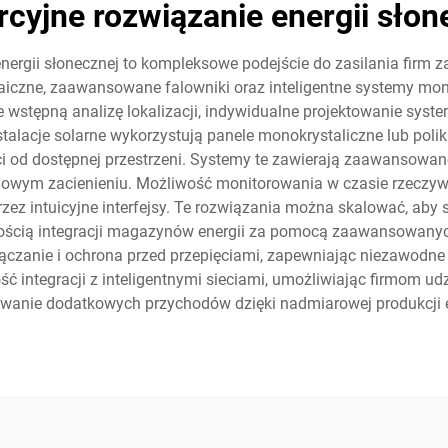
cyjne rozwiązanie energii słon
nergii słonecznej to kompleksowe podejście do zasilania firm
iczne, zaawansowane falowniki oraz inteligentne systemy moni
 wstępną analizę lokalizacji, indywidualne projektowanie system
alacje solarne wykorzystują panele monokrystaliczne lub poli
i od dostępnej przestrzeni. Systemy te zawierają zaawansowan
iowym zacienieniu. Możliwość monitorowania w czasie rzeczyw
zez intuicyjne interfejsy. Te rozwiązania można skalować, aby 
wością integracji magazynów energii za pomocą zaawansowany
yłączanie i ochrona przed przepięciami, zapewniając niezawod
ć integracji z inteligentnymi sieciami, umożliwiając firmom ud
wanie dodatkowych przychodów dzięki nadmiarowej produkcji e