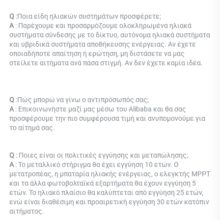
Q 
:
Ποια είδη ηλιακών συστημάτων προσφέρετε; 
Α 
: 
Παρέχουμε και προσαρμόζουμε ολοκληρωμένα ηλιακά 
συστήματα σύνδεσης με το δίκτυο, αυτόνομα ηλιακά συστήματα 
και υβριδικά συστήματα αποθήκευσης ενέργειας. Αν έχετε 
οποιαδήποτε απαίτηση ή ερώτηση, μη διστάσετε να μας 
στείλετε αιτήματα ανά πάσα στιγμή. Αν δεν έχετε καμία ιδέα. 
Q 
:
Πώς μπορώ να γίνω ο αντιπρόσωπός σας; 
Α 
: 
Επικοινωνήστε μαζί μας μέσω του Alibaba και θα σας 
προσφέρουμε την πιο συμφέρουσα τιμή και ανυπομονούμε για 
το αίτημά σας. 
Q 
: Ποιες είναι οι πολιτικές εγγύησης και μεταπώλησης; 
Α 
: Το μεταλλικό στήριγμα θα έχει εγγύηση 10 ετών. Ο 
μετατροπέας, η μπαταρία ηλιακής ενέργειας, ο ελεγκτής MPPT 
και τα άλλα φωτοβολταϊκά εξαρτήματα θα έχουν εγγύηση 5 
ετών. Το ηλιακό πλαίσιο θα καλύπτεται από εγγύηση 25 ετών, 
ενώ είναι διαθέσιμη και προαιρετική εγγύηση 30 ετών κατόπιν 
αιτήματος. 