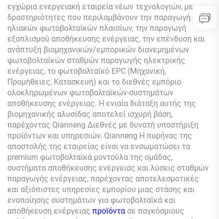
εγχώρια ενεργειακή εταιρεία νέων τεχνολογιών, με
δραστηριότητες που περιλαμβάνουν την παραγωγή
ηλιακών φωτοβολταϊκών πλαισίων, την παραγωγή
εξοπλισμού αποθήκευσης ενέργειας, την επένδυση και
ανάπτυξη βιομηχανικών/εμπορικών διανεμημένων
φωτοβολταϊκών σταθμών παραγωγής ηλεκτρικής
ενέργειας, το φωτοβολταϊκό EPC (Μηχανική,
Προμήθειες, Κατασκευή) και το διεθνές εμπόριο
ολοκληρωμένων φωτοβολταϊκών-συστημάτων
αποθήκευσης ενέργειας. Η ενιαία διάταξη αυτής της
βιομηχανικής αλυσίδας αποτελεί ισχυρή βάση,
παρέχοντας
Qianneng
Διεθνές με δυνατή υποστήριξη
προϊόντων και υπηρεσιών.
Qianneng
Η πυρήνας της
αποστολής της εταιρείας είναι να ενσωματώσει τα
premium φωτοβολταϊκά μοντούλα της ομάδας,
συστήματα αποθήκευσης ενέργειας και λύσεις σταθμών
παραγωγής ενέργειας, παρέχοντας αποτελεσματικές
και αξιόπιστες υπηρεσίες εμπορίου μιας στάσης και
ενοποίησης συστημάτων για φωτοβολταϊκά και
αποθήκευση ενέργειας
προϊόντα
σε παγκόσμιους