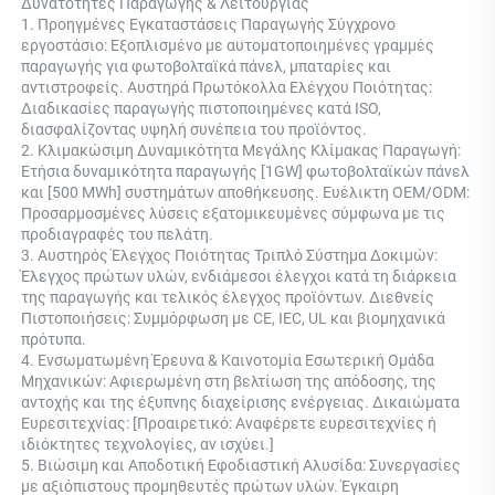
Δυνατότητες Παραγωγής & Λειτουργίας 
1. Προηγμένες Εγκαταστάσεις Παραγωγής Σύγχρονο 
εργοστάσιο: Εξοπλισμένο με αυτοματοποιημένες γραμμές 
παραγωγής για φωτοβολταϊκά πάνελ, μπαταρίες και 
αντιστροφείς. Αυστηρά Πρωτόκολλα Ελέγχου Ποιότητας: 
Διαδικασίες παραγωγής πιστοποιημένες κατά ISO, 
διασφαλίζοντας υψηλή συνέπεια του προϊόντος. 
2. Κλιμακώσιμη Δυναμικότητα Μεγάλης Κλίμακας Παραγωγή: 
Ετήσια δυναμικότητα παραγωγής [1GW] φωτοβολταϊκών πάνελ 
και [500 MWh] συστημάτων αποθήκευσης. Ευέλικτη OEM/ODM: 
Προσαρμοσμένες λύσεις εξατομικευμένες σύμφωνα με τις 
προδιαγραφές του πελάτη. 
3. Αυστηρός Έλεγχος Ποιότητας Τριπλό Σύστημα Δοκιμών: 
Έλεγχος πρώτων υλών, ενδιάμεσοι έλεγχοι κατά τη διάρκεια 
της παραγωγής και τελικός έλεγχος προϊόντων. Διεθνείς 
Πιστοποιήσεις: Συμμόρφωση με CE, IEC, UL και βιομηχανικά 
πρότυπα. 
4. Ενσωματωμένη Έρευνα & Καινοτομία Εσωτερική Ομάδα 
Μηχανικών: Αφιερωμένη στη βελτίωση της απόδοσης, της 
αντοχής και της έξυπνης διαχείρισης ενέργειας. Δικαιώματα 
Ευρεσιτεχνίας: [Προαιρετικό: Αναφέρετε ευρεσιτεχνίες ή 
ιδιόκτητες τεχνολογίες, αν ισχύει.] 
5. Βιώσιμη και Αποδοτική Εφοδιαστική Αλυσίδα: Συνεργασίες 
με αξιόπιστους προμηθευτές πρώτων υλών. Έγκαιρη 