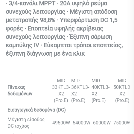
· 
3/4-κανάλι MPPT · 20A υψηλό ρεύμα 
συνεχούς λειτουργίας · Μέγιστη απόδοση 
μετατροπής 98,8% · Υπερφόρτωση DC 1,5 
φορές · Εποπτεία υψηλής ακρίβειας 
συνεχούς λειτουργίας · Έξυπνη σάρωση 
καμπύλης IV · Εύκαμπτοι τρόποι εποπτείας, 
έξυπνη διάγνωση με ένα κλικ 
MID
MID
MID
MID
Πίνακας
33KTL3-
36KTL3-
40KTL3-
50KTL3-
δεδομένων
X2
X2
X2
X2
(Pro.E)
(Pro.E)
(Pro.E)
(Pro.E)
Εισαγωγικά δεδομένα (DC)
Μέγιστη είσοδος
49500W
54000W
60000W
75000W
DC ισχύος