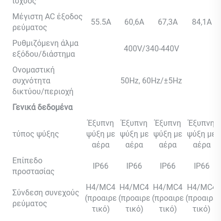
ισχύος
Μέγιστη AC έξοδος
55.5A
60,6A
67,3A
84,1A
ρεύματος
Ρυθμιζόμενη άλμα
400V/340-440V
εξόδου/διάστημα
Ονομαστική
συχνότητα
50Hz, 60Hz/±5Hz
δικτύου/περιοχή
Γενικά δεδομένα
Έξυπνη
Έξυπνη
Έξυπνη
Έξυπνη
τύπος ψύξης
ψύξη με
ψύξη με
ψύξη με
ψύξη με
αέρα
αέρα
αέρα
αέρα
Επίπεδο
IP66
IP66
IP66
IP66
προστασίας
H4/MC4
H4/MC4
H4/MC4
H4/MC4
Σύνδεση συνεχούς
(προαιρε
(προαιρε
(προαιρε
(προαιρε
ρεύματος
τικό)
τικό)
τικό)
τικό)