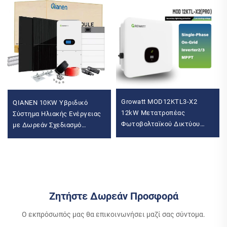
Growatt MOD12KTL3-X2
QIANEN 10KW Υβριδικό
12kW Μετατροπέας
Σύστημα Ηλιακής Ενέργειας
Φωτοβολταϊκού Δικτύου
με Δωρεάν Σχεδιασμό
Τριφασική Έξοδος με
Λιθιομπαταρία και MPPT για
Μονοφασικό 400V Ελεγκτή
Οικιακή Χρήση με Υβριδικό
MPPT Επικοινωνία Wi-Fi
Αντιστροφέα
Ζητήστε Δωρεάν Προσφορά
Ο εκπρόσωπός μας θα επικοινωνήσει μαζί σας σύντομα.