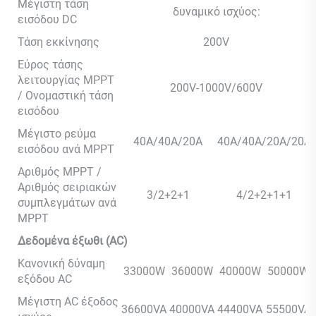
Μέγιστη τάση
δυναμικό ισχύος:
εισόδου DC
Τάση εκκίνησης
200V
Εύρος τάσης
λειτουργίας MPPT
200V-1000V/600V
/ Ονομαστική τάση
εισόδου
Μέγιστο ρεύμα
40A/40A/20A
40A/40A/20A/20A
εισόδου ανά MPPT
Αριθμός MPPT /
Αριθμός σειριακών
3/2+2+1
4/2+2+1+1
συμπλεγμάτων ανά
MPPT
Δεδομένα έξωθι (AC)
Κανονική δύναμη
33000W
36000W
40000W
50000W
εξόδου AC
Μέγιστη AC έξοδος
36600VA
40000VA
44400VA
55500VA