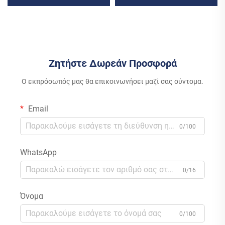
Πλακών Μονοκρυσταλλικού
Μονοφασικός Μετατροπέας
Πυριτίου για Βιομηχανική &
Διασύνδεσης με MPPT
Εμπορική Χρήση
Έλεγχο για Οικιακή Χρήση
Αποθήκευσης Ενέργειας
Ζητήστε Δωρεάν Προσφορά
Ο εκπρόσωπός μας θα επικοινωνήσει μαζί σας σύντομα.
Email
0/100
WhatsApp
0/16
Όνομα
0/100