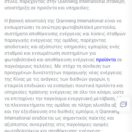
στύλο, παρέχοντας στην Qianneng International σταθερή
υποστήριξη σε προϊόντα και υπηρεσίες.
Η βασική αποστολή της Qianneng International είναι να
ενσωματώσει τα ανώτερα φωτοβολταϊκά μοντούλα,
συστήματα αποθήκευσης ενέργειας και λύσεις σταθμών
παραγωγής ενέργειας της ομάδας, παρέχοντας
αποδοτικές και αξιόπιστες υπηρεσίες εμπορίας ενός
σταθμού και ενσωμάτωση συστημάτων για
φωτοβολταϊκά και αποθήκευση ενέργειας
προϊόντα
σε
παγκόσμιους πελάτες. Με στόχο τη σύνδεση των
προηγμένων δυνατοτήτων παραγωγής νέας ενέργειας
της Κίνας με τις ανάγκες των διεθνών αγορών, η
εταιρεία επιδιώκει να εισαγάγει ποιοτικά προϊόντα και
υπηρεσίες πράσινης ενέργειας σε όλο τον κόσμο, ώστε
να επιταχύνει την παγκόσμια ενεργειακή μετάβαση. Με
τα πλεονεκτήματα της ομάδας σε πλήρη αλυσίδα αξίας
και την εξειδίκευση στο διεθνές εμπόριο, η Qianneng
International αναδύεται ως σημαντικός παίκτης και
αξιόπιστος συνεργάτης στις παγκόσμιες αγορές
φωτοβολταϊκών και αποθήκευσης ενέργειας.