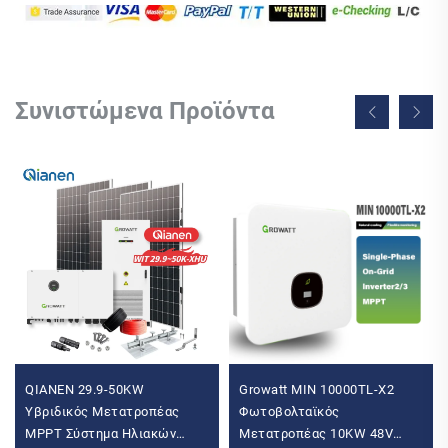
Συνιστώμενα Προϊόντα
QIANEN 29.9-50KW
Growatt MIN 10000TL-X2
Υβριδικός Μετατροπέας
Φωτοβολταϊκός
MPPT Σύστημα Ηλιακών
Μετατροπέας 10KW 48V