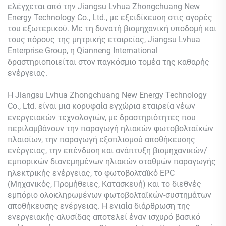
ελέγχεται από την Jiangsu Lvhua Zhongchuang New
Energy Technology Co., Ltd., με εξειδίκευση στις αγορές
του εξωτερικού. Με τη δυνατή βιομηχανική υποδομή και
τους πόρους της μητρικής εταιρείας, Jiangsu Lvhua
Enterprise Group, η Qianneng International
δραστηριοποιείται στον παγκόσμιο τομέα της καθαρής
ενέργειας.
Η Jiangsu Lvhua Zhongchuang New Energy Technology
Co., Ltd. είναι μια κορυφαία εγχώρια εταιρεία νέων
ενεργειακών τεχνολογιών, με δραστηριότητες που
περιλαμβάνουν την παραγωγή ηλιακών φωτοβολταϊκών
πλαισίων, την παραγωγή εξοπλισμού αποθήκευσης
ενέργειας, την επένδυση και ανάπτυξη βιομηχανικών/
εμπορικών διανεμημένων ηλιακών σταθμών παραγωγής
ηλεκτρικής ενέργειας, το φωτοβολταϊκό EPC
(Μηχανικός, Προμήθειες, Κατασκευή) και το διεθνές
εμπόριο ολοκληρωμένων φωτοβολταϊκών-συστημάτων
αποθήκευσης ενέργειας. Η ενιαία διάρθρωση της
ενεργειακής αλυσίδας αποτελεί έναν ισχυρό βασικό