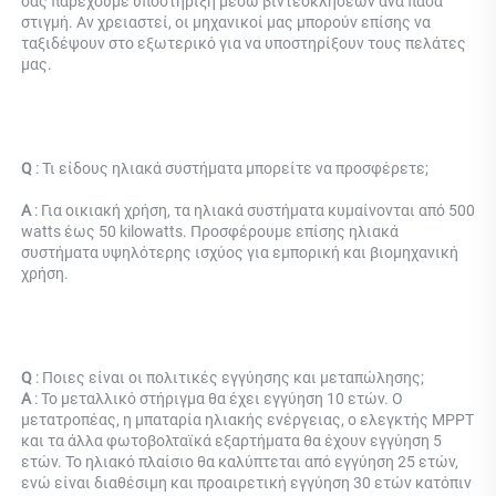
σας παρέχουμε υποστήριξη μέσω βιντεοκλήσεων ανά πάσα 
στιγμή. Αν χρειαστεί, οι μηχανικοί μας μπορούν επίσης να 
ταξιδέψουν στο εξωτερικό για να υποστηρίξουν τους πελάτες 
μας. 
Q 
: Τι είδους ηλιακά συστήματα μπορείτε να προσφέρετε; 
Α 
: Για οικιακή χρήση, τα ηλιακά συστήματα κυμαίνονται από 500 
watts έως 50 kilowatts. Προσφέρουμε επίσης ηλιακά 
συστήματα υψηλότερης ισχύος για εμπορική και βιομηχανική 
χρήση. 
Q 
: Ποιες είναι οι πολιτικές εγγύησης και μεταπώλησης; 
Α 
: Το μεταλλικό στήριγμα θα έχει εγγύηση 10 ετών. Ο 
μετατροπέας, η μπαταρία ηλιακής ενέργειας, ο ελεγκτής MPPT 
και τα άλλα φωτοβολταϊκά εξαρτήματα θα έχουν εγγύηση 5 
ετών. Το ηλιακό πλαίσιο θα καλύπτεται από εγγύηση 25 ετών, 
ενώ είναι διαθέσιμη και προαιρετική εγγύηση 30 ετών κατόπιν 