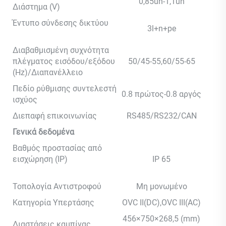
0,85un-1,1un
Διάστημα (V)
Έντυπο σύνδεσης δικτύου
3l+n+pe
Διαβαθμισμένη συχνότητα
πλέγματος εισόδου/εξόδου
50/45-55,60/55-65
(Hz)/Διαπανέλλειο
Πεδίο ρύθμισης συντελεστή
0.8 πρώτος-0.8 αργός
ισχύος
Διεπαφή επικοινωνίας
RS485/RS232/CAN
Γενικά δεδομένα
Βαθμός προστασίας από
εισχώρηση (IP)
IP 65
Τοπολογία Αντιστροφού
Μη μονωμένο
Κατηγορία Υπερτάσης
OVC II(DC),OVC III(AC)
456×750×268,5 (mm)
Διαστάσεις καμπίνας