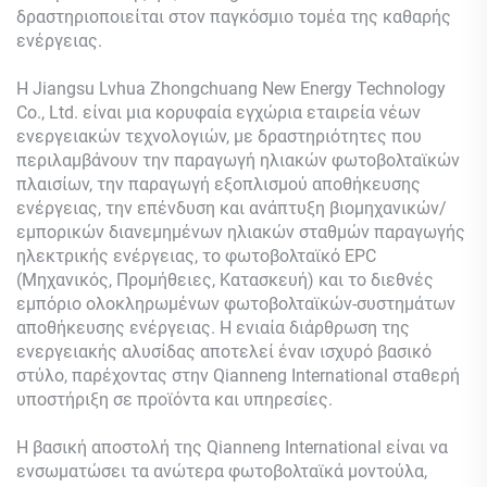
δραστηριοποιείται στον παγκόσμιο τομέα της καθαρής
ενέργειας.
Η Jiangsu Lvhua Zhongchuang New Energy Technology
Co., Ltd. είναι μια κορυφαία εγχώρια εταιρεία νέων
ενεργειακών τεχνολογιών, με δραστηριότητες που
περιλαμβάνουν την παραγωγή ηλιακών φωτοβολταϊκών
πλαισίων, την παραγωγή εξοπλισμού αποθήκευσης
ενέργειας, την επένδυση και ανάπτυξη βιομηχανικών/
εμπορικών διανεμημένων ηλιακών σταθμών παραγωγής
ηλεκτρικής ενέργειας, το φωτοβολταϊκό EPC
(Μηχανικός, Προμήθειες, Κατασκευή) και το διεθνές
εμπόριο ολοκληρωμένων φωτοβολταϊκών-συστημάτων
αποθήκευσης ενέργειας. Η ενιαία διάρθρωση της
ενεργειακής αλυσίδας αποτελεί έναν ισχυρό βασικό
στύλο, παρέχοντας στην Qianneng International σταθερή
υποστήριξη σε προϊόντα και υπηρεσίες.
Η βασική αποστολή της Qianneng International είναι να
ενσωματώσει τα ανώτερα φωτοβολταϊκά μοντούλα,