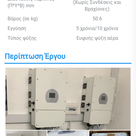
(Χωρίς Συνδέσεις και
(Π*Υ*Β) mm
Βραχίονες)
Βάρος (σε kg)
50.6
Εγγύηση
5 χρόνια/10 χρόνια
Τύπος ψύξης
Ευφυής ψύξη αέρα
Περίπτωση Έργου