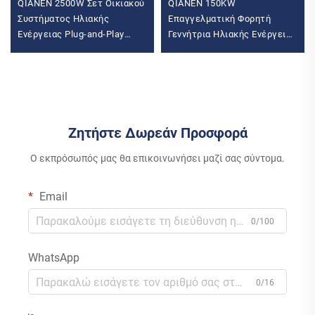
QIANEN 2500W Σετ Οικιακού
QIANEN 150KW
Συστήματος Ηλιακής
Επαγγελματική Φορητή
Ενέργειας Plug-and-Play
Γεννήτρια Ηλιακής Ενέργειας
Μονοκρυσταλλικός Πάνελ
Ισχυρή Φωτοβολταϊκή
Μετατροπέας Μπαλκονός
Μονάδα Αποθήκευσης
2.5KW MPPT Ηλιακής
Καθαρής Ενέργειας με MPPT
Ενέργειας
Ελεγκτή
Ζητήστε Δωρεάν Προσφορά
Ο εκπρόσωπός μας θα επικοινωνήσει μαζί σας σύντομα.
Email
0/100
WhatsApp
0/16