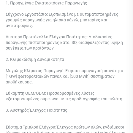
1. Προηγμένες Εγκαταστάσεις Παραγωγής 
Σύγχρονο Εργοστάσιο: Εξοπλισμένο με αυτοματοποιημένες 
γραμμές παραγωγής για ηλιακά πάνελ, μπαταρίες και 
αντιστροφείς. 
Αυστηρά Πρωτόκολλα Ελέγχου Ποιότητας: Διαδικασίες 
παραγωγής πιστοποιημένες κατά ISO, διασφαλίζοντας υψηλή 
συνέπεια των προϊόντων. 
2. Κλιμακώσιμη Δυναμικότητα 
Μεγάλης Κλίμακας Παραγωγή: Ετήσια παραγωγική ικανότητα 
[1GW] φωτοβολταϊκών πάνελ και [500 MWh] συστημάτων 
αποθήκευσης. 
Εύκαμπτη OEM/ODM: Προσαρμοσμένες λύσεις 
εξατομικευμένες σύμφωνα με τις προδιαγραφές του πελάτη. 
3. Αυστηρός Έλεγχος Ποιότητας 
Σύστημα Τριπλού Ελέγχου: 
Έλεγχος πρώτων υλών, ενδιάμεσοι 
έλεγχοι κατά τη διάρκεια της παραγωγής και τελικός έλεγχος 