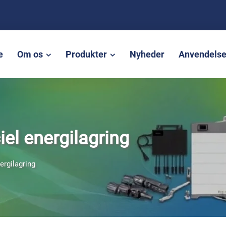
e
Om os
Produkter
Nyheder
Anvendels
el energilagring
ergilagring