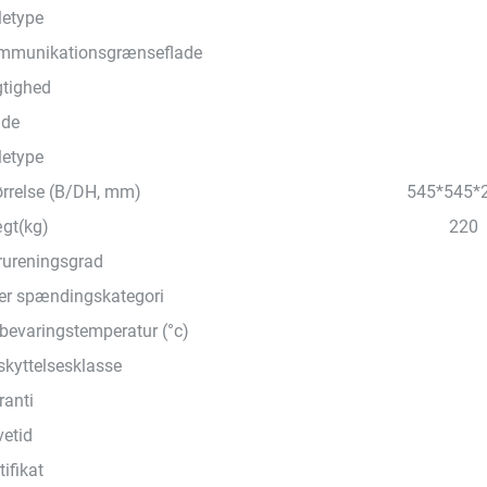
letype
mmunikationsgrænseflade
gtighed
jde
letype
ørrelse (B/DH, mm)
545*545*
gt(kg)
220
rureningsgrad
er spændingskategori
bevaringstemperatur (°c)
skyttelsesklasse
ranti
vetid
tifikat