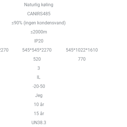
Naturlig køling
CANIRS485
≤90% (ingen kondensvand)
≤2000m
IP20
2270
545*545*2270
545*1022*1610
520
770
3
lL
-20-50
Jeg
10 år
15 år
UN38.3