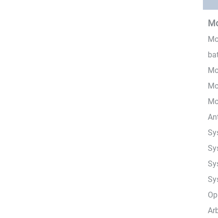
Mo
Mo
bat
Mo
Mo
Mo
Ant
Sy
Sy
Sy
Sy
Op
Ar