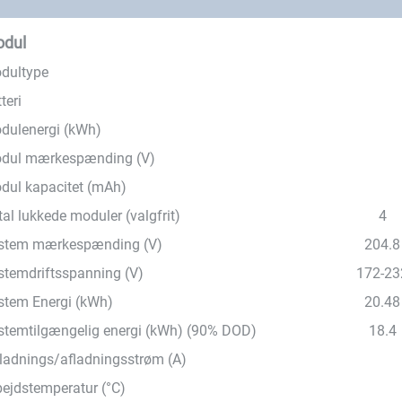
dul
dultype
teri
dulenergi (kWh)
dul mærkespænding (V)
dul kapacitet (mAh)
al lukkede moduler (valgfrit)
4
stem mærkespænding (V)
204.8
stemdriftsspanning (V)
172-23
stem Energi (kWh)
20.48
stemtilgængelig energi (kWh) (90% DOD)
18.4
ladnings/afladningsstrøm (A)
bejdstemperatur (°C)