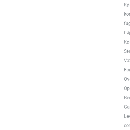
Kø
ko
fu
hø
Kø
St
Væ
Fo
Ov
Op
Be
Ga
Le
cer