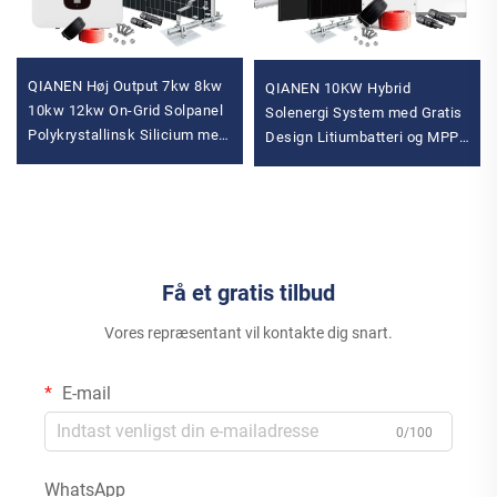
QIANEN Høj Output 7kw 8kw
QIANEN 10KW Hybrid
10kw 12kw On-Grid Solpanel
Solenergi System med Gratis
Polykrystallinsk Silicium med
Design Litiumbatteri og MPPT
5K-
MPPT Controller
til Hjemmebrug med Hybrid
Hjemmesolenergisystem
Inverter
Få et gratis tilbud
Vores repræsentant vil kontakte dig snart.
E-mail
0/100
WhatsApp