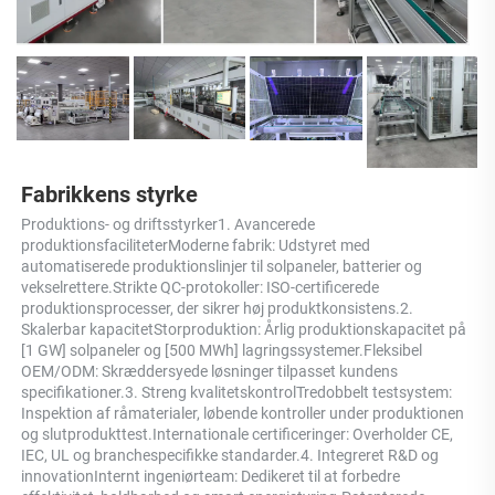
Fabrikkens styrke 
Produktions- og driftsstyrker1. Avancerede 
produktionsfaciliteterModerne fabrik: Udstyret med 
automatiserede produktionslinjer til solpaneler, batterier og 
vekselrettere.Strikte QC-protokoller: ISO-certificerede 
produktionsprocesser, der sikrer høj produktkonsistens.2. 
Skalerbar kapacitetStorproduktion: Årlig produktionskapacitet på 
[1 GW] solpaneler og [500 MWh] lagringssystemer.Fleksibel 
OEM/ODM: Skræddersyede løsninger tilpasset kundens 
specifikationer.3. Streng kvalitetskontrolTredobbelt testsystem: 
Inspektion af råmaterialer, løbende kontroller under produktionen 
og slutprodukttest.Internationale certificeringer: Overholder CE, 
IEC, UL og branchespecifikke standarder.4. Integreret R&D og 
innovationInternt ingeniørteam: Dedikeret til at forbedre 