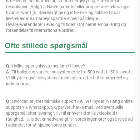
effektivitet, holdbarhed og smart energistyring.Patenterede 
teknologier: [Valgfrit: Nævn patenter eller proprietære teknologier, 
hvor relevant.]5. Bæredygtige og effektive logistikkerGlobal 
leverekæde: Samarbejdspartnere med pålidelige 
råvareleverandører.Levering til tiden: Optimeret emballering og 
forsendelse til internationale ordrer. 
Ofte stillede spørgsmål
Q 
: Hvilke typer solsystemer kan I tilbyde? 
A 
: Til boligbrug varierer solsystemerne fra 500 watt til 50 kilowatt. 
Vi tilbyder også solsystemer med højere effekt til kommerciel og 
industribrug. 
Q 
: Hvordan er jeres tekniske support? 
A 
: Vi tilbyder livslang online 
support via WhatsApp/Skype/WeChat/e-mail. Ved eventuelle 
spørgsmål efter levering vil vi til enhver tid stille videokald til 
rådighed. Hvis det er nødvendigt, vil vores ingeniører også rejse ud 
i udlandet for at hjælpe vores kunder. 