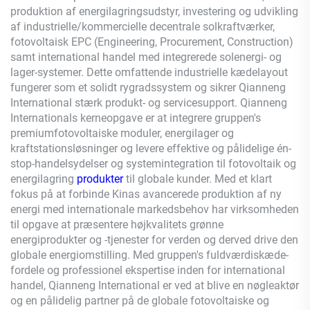
produktion af energilagringsudstyr, investering og udvikling
af industrielle/kommercielle decentrale solkraftværker,
fotovoltaisk EPC (Engineering, Procurement, Construction)
samt international handel med integrerede solenergi- og
lager-systemer. Dette omfattende industrielle kædelayout
fungerer som et solidt rygradssystem og sikrer
Qianneng
International stærk produkt- og servicesupport.
Qianneng
Internationals kerneopgave er at integrere gruppen's
premiumfotovoltaiske moduler, energilager og
kraftstationsløsninger og levere effektive og pålidelige én-
stop-handelsydelser og systemintegration til fotovoltaik og
energilagring
produkter
til globale kunder. Med et klart
fokus på at forbinde Kinas avancerede produktion af ny
energi med internationale markedsbehov har virksomheden
til opgave at præsentere højkvalitets grønne
energiprodukter og -tjenester for verden og derved drive den
globale energiomstilling. Med gruppen's fuldværdiskæde-
fordele og professionel ekspertise inden for international
handel,
Qianneng
International er ved at blive en nøgleaktør
og en pålidelig partner på de globale fotovoltaiske og