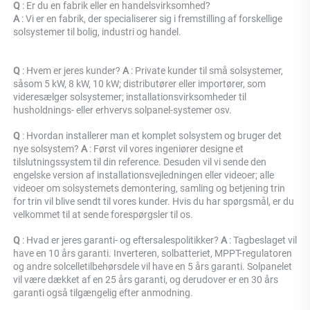
Q 
: Er du en fabrik eller en handelsvirksomhed? 
A 
: 
Vi er en fabrik, der specialiserer sig i fremstilling af forskellige 
solsystemer til bolig, industri og handel. 
Q 
: Hvem er jeres kunder? 
A 
: Private kunder til små solsystemer, 
såsom 5 kW, 8 kW, 10 kW; distributører eller importører, som 
videresælger solsystemer; installationsvirksomheder til 
husholdnings- eller erhvervs solpanel-systemer osv. 
Q 
: Hvordan installerer man et komplet solsystem og bruger det 
nye solsystem? 
A 
: Først vil vores ingeniører designe et 
tilslutningssystem til din reference. Desuden vil vi sende den 
engelske version af installationsvejledningen eller videoer; alle 
videoer om solsystemets demontering, samling og betjening trin 
for trin vil blive sendt til vores kunder. Hvis du har spørgsmål, er du 
velkommet til at sende forespørgsler til os. 
Q 
: Hvad er jeres garanti- og eftersalespolitikker? 
A 
: Tagbeslaget vil 
have en 10 års garanti. Inverteren, solbatteriet, MPPT-regulatoren 
og andre solcelletilbehørsdele vil have en 5 års garanti. Solpanelet 
vil være dækket af en 25 års garanti, og derudover er en 30 års 
garanti også tilgængelig efter anmodning. 