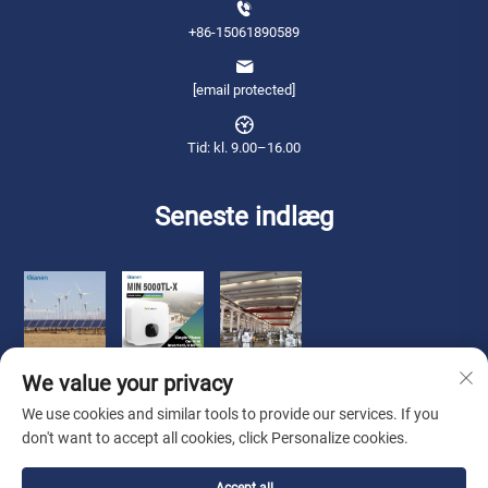
+86-15061890589
[email protected]
Tid: kl. 9.00–16.00
Seneste indlæg
We value your privacy
We use cookies and similar tools to provide our services. If you
don't want to accept all cookies, click Personalize cookies.
Copyright © 2026 Qianneng International Trade (wuxi) Co., Ltd. Alle