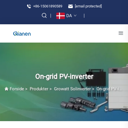
+86-15061890589
[email protected]
DA
On-grid PV-inverter
Forside
>
Produkter
>
Growatt Solinverter
>
On-grid PV-inverter