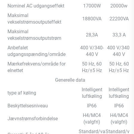
Nominel AC udgangseffekt
17000W
20000w
Maksimal
18800VA
22200VA
vekselstrømsoutputeffekt
Maksimal
28,3A
33,3 A
vekselstrømsoutputstrøm
Anbefalet
400 V/340-
400 V/340-
udgangsspænding/område
440 V
440 V
Mærkefrekvens/område for
50 Hz, 60
50 Hz, 60
elnettet
Hz/±5 Hz
Hz/±5 Hz
Generelle data
Intelligent
Intelligent
type af køling
luftkøling
luftkøling
Beskyttelsesniveau
IP66
IP66
H4/MC4
H4/MC4
Jævnstrømsforbindelse
(valgfri)
(valgfri)
Standard/va
Standard/va