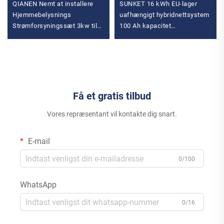
QIANEN Nemt at installere
SUNKET 16 kWh EU-lager
Hjemmebelysnings
uafhængigt hybridnettsystem
Strømforsyningssæt 3kw til
100 Ah kapacitet
15kw On-Grid Polykrystallinsk
lavspændingsbatteri LiFePO4
Silicium Energisystemer med
til solenergilagring, opdelt
MPPT Controller
Få et gratis tilbud
Vores repræsentant vil kontakte dig snart.
E-mail
0/100
WhatsApp
0/16