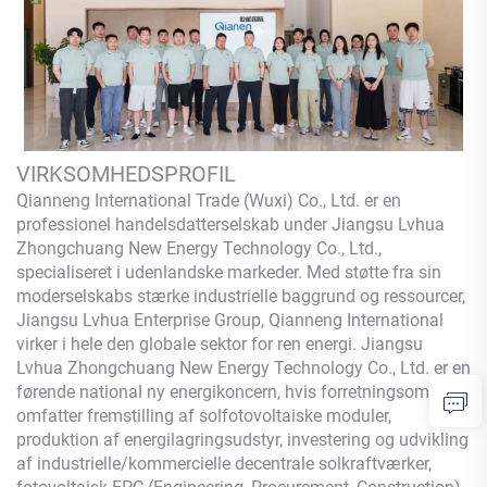
VIRKSOMHEDSPROFIL
Qianneng International Trade (Wuxi) Co., Ltd.
er en
professionel handelsdatterselskab under Jiangsu Lvhua
Zhongchuang New Energy Technology Co., Ltd.,
specialiseret i udenlandske markeder. Med støtte fra sin
moderselskabs stærke industrielle baggrund og ressourcer,
Jiangsu Lvhua Enterprise Group,
Qianneng
International
virker i hele den globale sektor for ren energi. Jiangsu
Lvhua Zhongchuang New Energy Technology Co., Ltd. er en
førende national ny energikoncern, hvis forretningsområder
omfatter fremstilling af solfotovoltaiske moduler,
produktion af energilagringsudstyr, investering og udvikling
af industrielle/kommercielle decentrale solkraftværker,