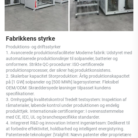
Fabrikkens styrke 
Produktions- og driftsstyrker 
1. Avancerede produktionsfaciliteter Moderne fabrik: Udstyret med 
automatiserede produktionslinjer til solpaneler, batterier og 
omformere. Strikte QC-procedurer: ISO-certificerede 
produktionsprocesser, der sikrer høj produktkonsistens. 
2. Skalerbar kapacitet Storproduktion: Årlig produktionskapacitet 
på [1 GW] solpaneler og [500 MWh] lagersystemer. Fleksibel 
OEM/ODM: Skræddersyede løsninger tilpasset kundens 
specifikationer. 
3. Omhyggelig kvalitetskontrol Tredelt testsystem: Inspektion af 
råmaterialer, løbende kontrol under produktionen og endelig 
produkttjek. Internationale certificeringer: I overensstemmelse 
med CE, IEC, UL og branchespecifikke standarder. 
4. Integreret R&D og innovation Internt ingeniørteam: Dedikeret til 
at forbedre effektivitet, holdbarhed og intelligent energistyring. 
Patenterede teknologier: [Valgfrit: Nævn patenter eller proprietære 