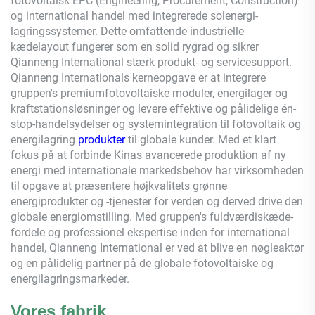
fotovoltaisk EPC (Engineering, Procurement, Construction)
og international handel med integrerede solenergi-
lagringssystemer. Dette omfattende industrielle
kædelayout fungerer som en solid rygrad og sikrer
Qianneng
International stærk produkt- og servicesupport.
Qianneng
Internationals kerneopgave er at integrere
gruppen's premiumfotovoltaiske moduler, energilager og
kraftstationsløsninger og levere effektive og pålidelige én-
stop-handelsydelser og systemintegration til fotovoltaik og
energilagring
produkter
til globale kunder. Med et klart
fokus på at forbinde Kinas avancerede produktion af ny
energi med internationale markedsbehov har virksomheden
til opgave at præsentere højkvalitets grønne
energiprodukter og -tjenester for verden og derved drive den
globale energiomstilling. Med gruppen's fuldværdiskæde-
fordele og professionel ekspertise inden for international
handel,
Qianneng
International er ved at blive en nøgleaktør
og en pålidelig partner på de globale fotovoltaiske og
energilagringsmarkeder.
Vores fabrik