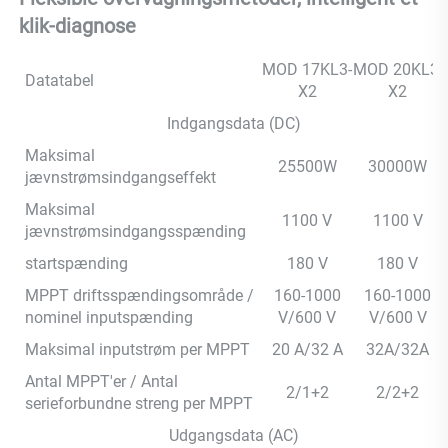
klik-diagnose 
MOD 17KL3-
MOD 20KL3-
Datatabel
X2
X2
Indgangsdata (DC)
Maksimal
25500W
30000W
jævnstrømsindgangseffekt
Maksimal
1100 V
1100 V
jævnstrømsindgangsspænding
startspænding
180 V
180 V
MPPT driftsspændingsområde /
160-1000
160-1000
nominel inputspænding
V/600 V
V/600 V
Maksimal inputstrøm per MPPT
20 A/32 A
32A/32A
Antal MPPT'er / Antal
2/1+2
2/2+2
serieforbundne streng per MPPT
Udgangsdata (AC)