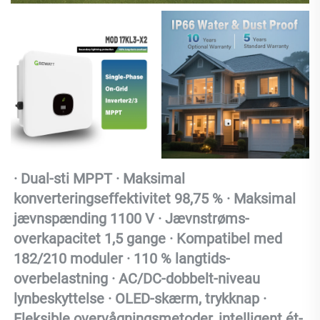
· 
Dual-sti MPPT · Maksimal 
konverteringseffektivitet 98,75 % · Maksimal 
jævnspænding 1100 V · Jævnstrøms-
overkapacitet 1,5 gange · Kompatibel med 
182/210 moduler · 110 % langtids-
overbelastning · AC/DC-dobbelt-niveau 
lynbeskyttelse · OLED-skærm, trykknap · 
Fleksible overvågningsmetoder, intelligent ét-