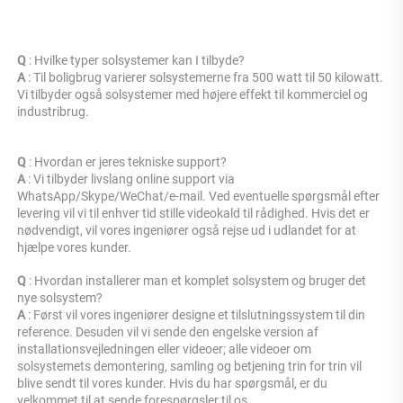
Q 
: Hvilke typer solsystemer kan I tilbyde? 
A 
: Til boligbrug varierer solsystemerne fra 500 watt til 50 kilowatt. 
Vi tilbyder også solsystemer med højere effekt til kommerciel og 
industribrug. 
Q 
: Hvordan er jeres tekniske support? 
A 
: Vi tilbyder livslang online support via 
WhatsApp/Skype/WeChat/e-mail. Ved eventuelle spørgsmål efter 
levering vil vi til enhver tid stille videokald til rådighed. Hvis det er 
nødvendigt, vil vores ingeniører også rejse ud i udlandet for at 
hjælpe vores kunder. 
Q 
: Hvordan installerer man et komplet solsystem og bruger det 
nye solsystem? 
A 
: Først vil vores ingeniører designe et tilslutningssystem til din 
reference. Desuden vil vi sende den engelske version af 
installationsvejledningen eller videoer; alle videoer om 
solsystemets demontering, samling og betjening trin for trin vil 
blive sendt til vores kunder. Hvis du har spørgsmål, er du 
velkommet til at sende forespørgsler til os. 