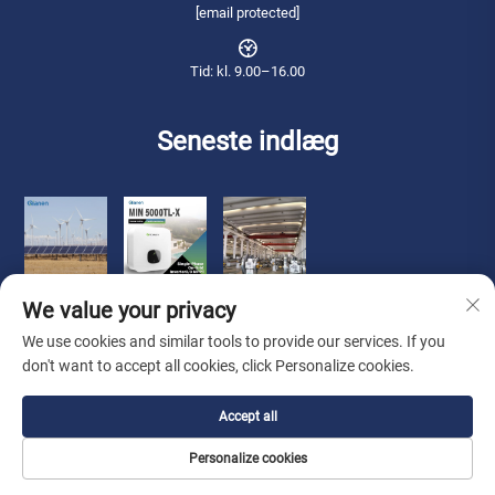
[email protected]
Tid: kl. 9.00–16.00
Seneste indlæg
We value your privacy
We use cookies and similar tools to provide our services. If you
don't want to accept all cookies, click Personalize cookies.
Copyright © 2026 Qianneng International Trade (wuxi) Co., Ltd. Alle
Accept all
rettigheder forbeholdes. -
Privatlivspolitik
Personalize cookies
Om os
Kontakt os