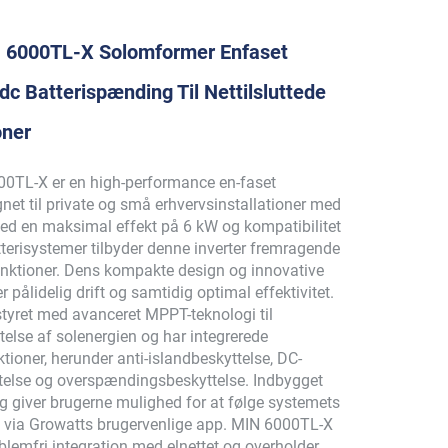
 6000TL-X Solomformer Enfaset
c Batterispænding Til Nettilsluttede
oner
0TL-X er en high-performance en-faset
ignet til private og små erhvervsinstallationer med
Med en maksimal effekt på 6 kW og kompatibilitet
erisystemer tilbyder denne inverter fremragende
unktioner. Dens kompakte design og innovative
 pålidelig drift og samtidig optimal effektivitet.
styret med avanceret MPPT-teknologi til
else af solenergien og har integrerede
tioner, herunder anti-islandbeskyttelse, DC-
ttelse og overspændingsbeskyttelse. Indbygget
g giver brugerne mulighed for at følge systemets
id via Growatts brugervenlige app. MIN 6000TL-X
blemfri integration med elnettet og overholder