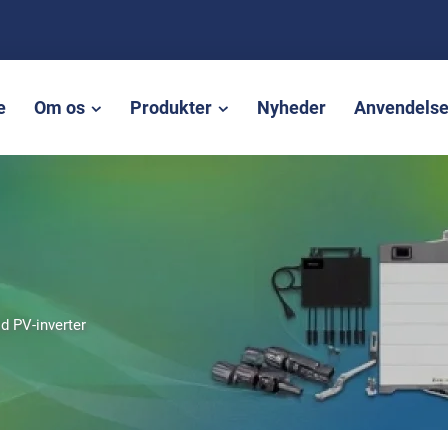
e
Om os
Produkter
Nyheder
Anvendels
id PV-inverter