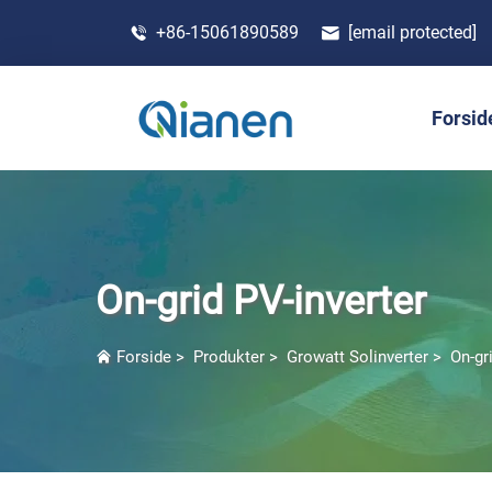
+86-15061890589
[email protected]
Forsid
On-grid PV-inverter
Forside
>
Produkter
>
Growatt Solinverter
>
On-gr