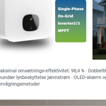
aksimal omsætnings-effektivitet: 98,4 % · Dobbeltka
kundær lynbeskyttelse jævnstrøm · OLED-skærm og t
ervågningsmetoder 