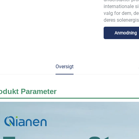
internationale si
valg for dem, der
deres solenergi
Anmodning
Oversigt
odukt
Parameter