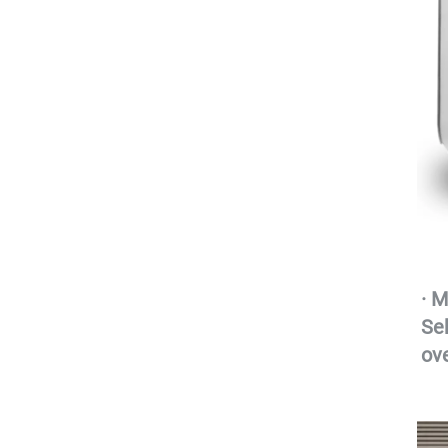
· 
M
Se
ov