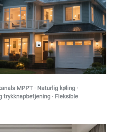
nals MPPT · Naturlig køling · 
rykknapbetjening · Fleksible 