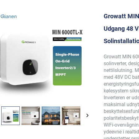
Growatt MIN
Udgang 48 Vd
Solinstallati
Growatt MIN 600
solinverter, des
nettilslutning. 
med 48V DC batt
energistyringsf
kølesystem sikrer
Inverteren er ud
maksimal udnytt
beskyttelsesfunk
polaritetsbesky
WiFi-overvågnin
ydeevne i realt
understøtter pro