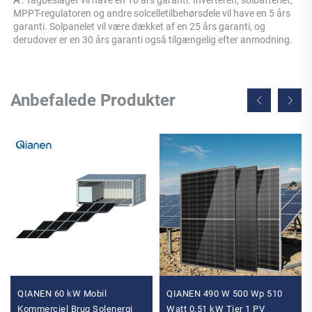
A 
: Tagbeslaget vil have en 10 års garanti. Inverteren, solbatteriet, 
MPPT-regulatoren og andre solcelletilbehørsdele vil have en 5 års 
garanti. Solpanelet vil være dækket af en 25 års garanti, og 
derudover er en 30 års garanti også tilgængelig efter anmodning. 
Anbefalede Produkter
QIANEN 60 kW Mobil
QIANEN 490 W 500 Wp 510
Kommerciel Brug Solenergi
Watt 0,51 kW Tier 1 PV