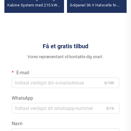
Kabine System med 215 kWh
Solpanel 36 V Halvcelle N-
Energilagring Hybrid Inverter
Type HBC HJT til
fra QIANEN
Solenergisystem Solpanel
Få et gratis tilbud
Vores repræsentant vil kontakte dig snart.
E-mail
0/100
WhatsApp
0/16
Navn