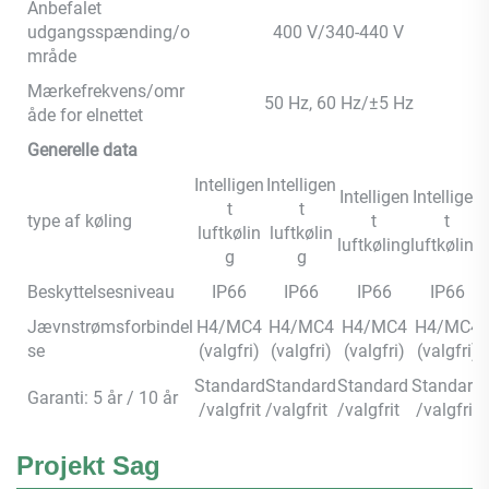
Anbefalet
udgangsspænding/o
400 V/340-440 V
mråde
Mærkefrekvens/omr
50 Hz, 60 Hz/±5 Hz
åde for elnettet
Generelle data
Intelligen
Intelligen
Intelligen
Intelligen
t
t
type af køling
t
t
luftkølin
luftkølin
luftkøling
luftkøling
g
g
Beskyttelsesniveau
IP66
IP66
IP66
IP66
Jævnstrømsforbindel
H4/MC4
H4/MC4
H4/MC4
H4/MC4
se
(valgfri)
(valgfri)
(valgfri)
(valgfri)
Standard
Standard
Standard
Standard
Garanti: 5 år / 10 år
/valgfrit
/valgfrit
/valgfrit
/valgfrit
Projekt Sag