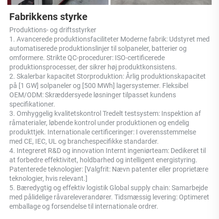
Fabrikkens styrke 
Produktions- og driftsstyrker 
1. Avancerede produktionsfaciliteter Moderne fabrik: Udstyret med 
automatiserede produktionslinjer til solpaneler, batterier og 
omformere. Strikte QC-procedurer: ISO-certificerede 
produktionsprocesser, der sikrer høj produktkonsistens. 
2. Skalerbar kapacitet Storproduktion: Årlig produktionskapacitet 
på [1 GW] solpaneler og [500 MWh] lagersystemer. Fleksibel 
OEM/ODM: Skræddersyede løsninger tilpasset kundens 
specifikationer. 
3. Omhyggelig kvalitetskontrol Tredelt testsystem: Inspektion af 
råmaterialer, løbende kontrol under produktionen og endelig 
produkttjek. Internationale certificeringer: I overensstemmelse 
med CE, IEC, UL og branchespecifikke standarder. 
4. Integreret R&D og innovation Internt ingeniørteam: Dedikeret til 
at forbedre effektivitet, holdbarhed og intelligent energistyring. 
Patenterede teknologier: [Valgfrit: Nævn patenter eller proprietære 
teknologier, hvis relevant.] 
5. Bæredygtig og effektiv logistik Global supply chain: Samarbejde 
med pålidelige råvareleverandører. Tidsmæssig levering: Optimeret 
emballage og forsendelse til internationale ordrer. 