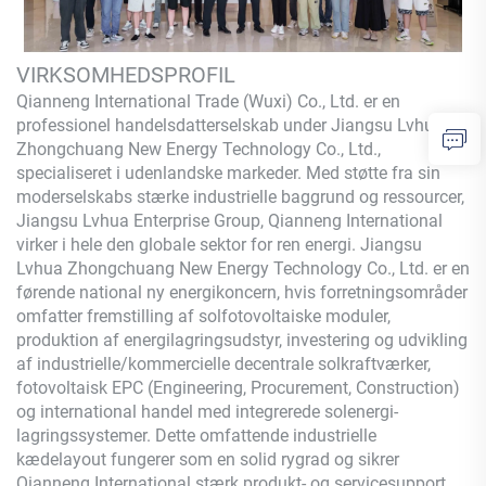
VIRKSOMHEDSPROFIL
Qianneng International Trade (Wuxi) Co., Ltd.
er en
professionel handelsdatterselskab under Jiangsu Lvhua
Zhongchuang New Energy Technology Co., Ltd.,
specialiseret i udenlandske markeder. Med støtte fra sin
moderselskabs stærke industrielle baggrund og ressourcer,
Jiangsu Lvhua Enterprise Group,
Qianneng
International
virker i hele den globale sektor for ren energi. Jiangsu
Lvhua Zhongchuang New Energy Technology Co., Ltd. er en
førende national ny energikoncern, hvis forretningsområder
omfatter fremstilling af solfotovoltaiske moduler,
produktion af energilagringsudstyr, investering og udvikling
af industrielle/kommercielle decentrale solkraftværker,
fotovoltaisk EPC (Engineering, Procurement, Construction)
og international handel med integrerede solenergi-
lagringssystemer. Dette omfattende industrielle
kædelayout fungerer som en solid rygrad og sikrer
Qianneng
International stærk produkt- og servicesupport.