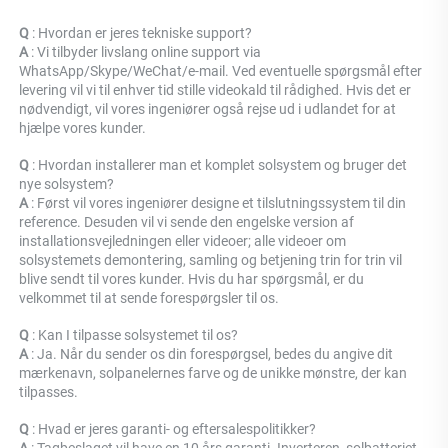
Q 
: Hvordan er jeres tekniske support? 
A 
: Vi tilbyder livslang online support via 
WhatsApp/Skype/WeChat/e-mail. Ved eventuelle spørgsmål efter 
levering vil vi til enhver tid stille videokald til rådighed. Hvis det er 
nødvendigt, vil vores ingeniører også rejse ud i udlandet for at 
hjælpe vores kunder. 
Q 
: Hvordan installerer man et komplet solsystem og bruger det 
nye solsystem? 
A 
: Først vil vores ingeniører designe et tilslutningssystem til din 
reference. Desuden vil vi sende den engelske version af 
installationsvejledningen eller videoer; alle videoer om 
solsystemets demontering, samling og betjening trin for trin vil 
blive sendt til vores kunder. Hvis du har spørgsmål, er du 
velkommet til at sende forespørgsler til os. 
Q 
: Kan I tilpasse solsystemet til os? 
A 
: Ja. Når du sender os din forespørgsel, bedes du angive dit 
mærkenavn, solpanelernes farve og de unikke mønstre, der kan 
tilpasses. 
Q 
: Hvad er jeres garanti- og eftersalespolitikker? 