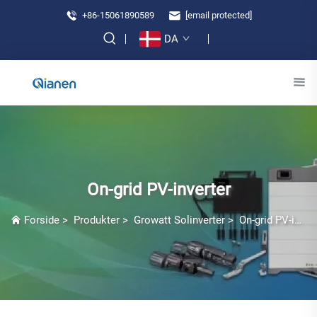
+86-15061890589
[email protected]
DA
On-grid PV-inverter
Forside
>
Produkter
>
Growatt Solinverter
>
On-grid PV-inverter