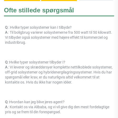
Ofte stillede spørgsmål
Q 
: Hvilke typer solsystemer kan I tilbyde? 
A 
: Til boligbrug varierer solsystemerne fra 500 watt til 50 kilowatt. 
Vi tilbyder også solsystemer med højere effekt til kommerciel og 
industribrug. 
Q 
:
Hvilke typer solsystemer tilbyder I? 
A 
: 
Vi leverer og skræddersyer komplette nettilkoblede solsystemer, 
off-grid solsystemer og hybridenergilagringssystemer. Hvis du har 
spørgsmål eller krav, er du naturligvis altid velkommet til at 
kontakte os. Hvis du ikke har nogen idéer. 
Q 
:
Hvordan kan jeg blive jeres agent? 
A 
: 
Kontakt os via Alibaba, og vi vil give dig den mest fordelagtige 
pris og se frem til din forespørgsel. 