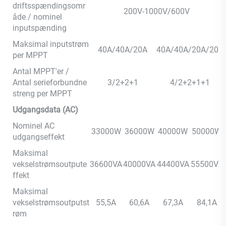
driftsspændingsomr
200V-1000V/600V
åde / nominel
inputspænding
Maksimal inputstrøm
40A/40A/20A
40A/40A/20A/20A
per MPPT
Antal MPPT'er /
Antal serieforbundne
3/2+2+1
4/2+2+1+1
streng per MPPT
Udgangsdata (AC)
Nominel AC
33000W
36000W
40000W
50000W
udgangseffekt
Maksimal
vekselstrømsoutpute
36600VA
40000VA
44400VA
55500VA
ffekt
Maksimal
vekselstrømsoutputst
55,5A
60,6A
67,3A
84,1A
røm