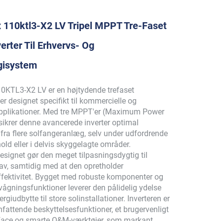
 110ktl3-X2 LV Tripel MPPT Tre-Faset
erter Til Erhvervs- Og
gisystem
KTL3-X2 LV er en højtydende trefaset
 er designet specifikt til kommercielle og
lapplikationer. Med tre MPPT'er (Maximum Power
sikrer denne avancerede inverter optimal
fra flere solfangeranlæg, selv under udfordrende
hold eller i delvis skyggelagte områder.
ignet gør den meget tilpasningsdygtig til
rav, samtidig med at den opretholder
ffektivitet. Bygget med robuste komponenter og
rvågningsfunktioner leverer den pålidelig ydelse
giudbytte til store solinstallationer. Inverteren er
attende beskyttelsesfunktioner, et brugervenligt
rface og smarte O&M-værktøjer, som markant