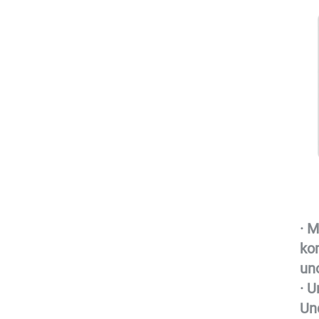
· M
ko
un
· U
Un