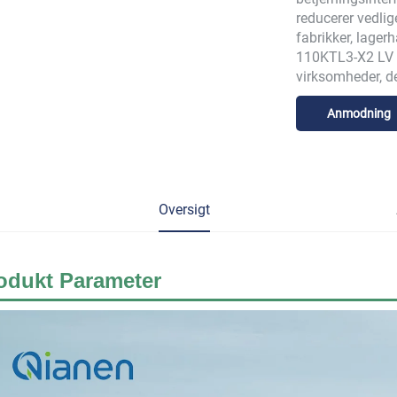
reducerer vedli
fabrikker, lager
110KTL3-X2 LV e
virksomheder, de
Anmodning
Oversigt
odukt
Parameter