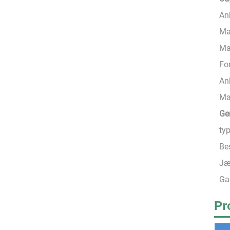
An
Ma
Ma
Fo
An
Mæ
Ge
typ
Be
Jæ
Gar
Pr