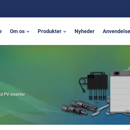
e
Om os
Produkter
Nyheder
Anvendels
id PV-inverter