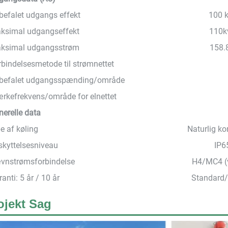
befalet udgangs effekt
100 
ksimal udgangseffekt
110k
ksimal udgangsstrøm
158.
rbindelsesmetode til strømnettet
befalet udgangsspænding/område
rkefrekvens/område for elnettet
nerelle data
e af køling
Naturlig ko
skyttelsesniveau
IP6
vnstrømsforbindelse
H4/MC4 (v
anti: 5 år / 10 år
Standard/v
ojekt Sag