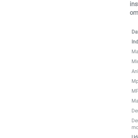
in
om
Da
In
Ma
Mi
An
Mp
MP
Ma
De
De
mo
Ud