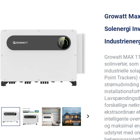
Growatt Max
Solenergi Inv
Industriener
Growatt MAX 110
solinverter, som
industrielle so
Point Trackers) 
strømudvinding 
installationsfor
Lavspændingsdes
forskellige netk
ekstraordinær e
intelligente ove
og maksimal ener
udstyret med omf
betjerningsinte