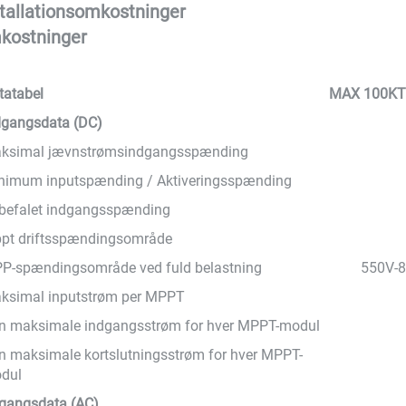
stallationsomkostninger 
kostninger 
tatabel
MAX 100KT
dgangsdata (DC)
ksimal jævnstrømsindgangsspænding
nimum inputspænding / Aktiveringsspænding
befalet indgangsspænding
pt driftsspændingsområde
P-spændingsområde ved fuld belastning
550V-
ksimal inputstrøm per MPPT
n maksimale indgangsstrøm for hver MPPT-modul
n maksimale kortslutningsstrøm for hver MPPT-
dul
gangsdata (AC)