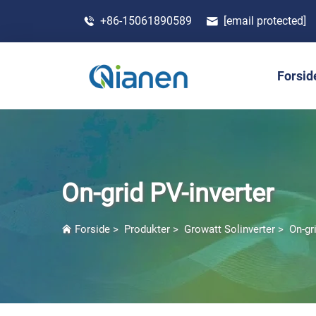
+86-15061890589
[email protected]
Forsid
On-grid PV-inverter
Forside
>
Produkter
>
Growatt Solinverter
>
On-gr