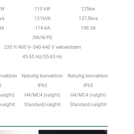
kW
110 kW
125kw
va
121kVA
137,5kva
8A
174.6A
198.5A
3W/N/PE
230 V/400 V--340-440 V vekselstrøm
45-55 Hz/55-65 Hz
nvektion
Naturlig konvektion
Naturlig konvektion
5
IP65
IP65
algfri)
H4/MC4 (valgfri)
H4/MC4 (valgfri)
algfrit
Standard/valgfrit
Standard/valgfrit