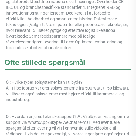
og slutprodukttest.Internationale certificeringer: Overholder CE, 
IEC, UL og branchespecifikke standarder.4. Integreret R&D og 
innovationInternt ingeniørteam: Dedikeret til at forbedre 
effektivitet, holdbarhed og smart energistyring.Patenterede 
teknologier: [Valgfrit: Nævn patenter eller proprietære teknologier, 
hvor relevant.]5. Bæredygtige og effektive logistikkerGlobal 
leverekæde: Samarbejdspartnere med pålidelige 
råvareleverandører.Levering til tiden: Optimeret emballering og 
forsendelse til internationale ordrer. 
Ofte stillede spørgsmål
Q 
: Hvilke typer solsystemer kan I tilbyde? 
A 
: Til boligbrug varierer solsystemerne fra 500 watt til 50 kilowatt. 
Vi tilbyder også solsystemer med højere effekt til kommerciel og 
industribrug. 
Q 
: Hvordan er jeres tekniske support? 
A 
: Vi tilbyder livslang online 
support via WhatsApp/Skype/WeChat/e-mail. Ved eventuelle 
spørgsmål efter levering vil vi til enhver tid stille videokald til 
rådighed. Hvis det er nødvendigt, vil vores ingeniører også rejse ud 