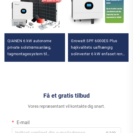
QIANEN 6 kW autonome
Growatt SPF 6000ES Plus
private solstrømsanlæg,
højkvalitets uafhængig
tagmontagesystem til
solinverter 6 kW enfaset ren
solpaneler, energilagring til
sinus uafhængig solinverter
private hjem
Få et gratis tilbud
Vores repræsentant vil kontakte dig snart.
E-mail