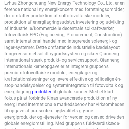
Lvhua Zhongchuang New Energy Technology Co., Ltd. er en
førende national ny energikoncern med forretningsområder,
der omfatter produktion af solfotovoltaiske moduler,
produktion af energilagringsudstyr, investering og udvikling
af industrielle/kommercielle decentrale solkraftværker,
fotovoltaisk EPC (Engineering, Procurement, Construction)
samt international handel med integrerede solenergi- og
lager-systemer. Dette omfattende industrielle kædelayout
fungerer som et solidt rygradssystem og sikrer
Qianneng
International stærk produkt- og servicesupport.
Qianneng
Internationals kerneopgave er at integrere gruppen's
premiumfotovoltaiske moduler, energilager og
kraftstationsløsninger og levere effektive og pålidelige én-
stop-handelsydelser og systemintegration til fotovoltaik og
energilagring
produkter
til globale kunder. Med et klart
fokus på at forbinde Kinas avancerede produktion af ny
energi med internationale markedsbehov har virksomheden
til opgave at præsentere højkvalitets grønne
energiprodukter og -tjenester for verden og derved drive den
globale energiomstilling. Med gruppen's fuldværdiskæde-