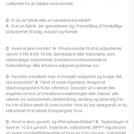
i udlandet for at hjælpe vores kunder. 
Q 
: Er du en fabrik eller en handelsvirksomhed? 
A 
: 
Vi er en fabrik, der specialiserer sig i fremstilling af forskellige 
solsystemer til bolig, industri og handel. 
Q 
: Hvem er jeres kunder? 
A 
: Private kunder til små solsystemer, 
såsom 5 kW, 8 kW, 10 kW; distributører eller importører, som 
videresælger solsystemer; installationsvirksomheder til 
husholdnings- eller erhvervs solpanel-systemer osv. 
Q 
: Hvordan installerer man et komplet solsystem og bruger det 
nye solsystem? 
A 
: Først vil vores ingeniører designe et 
tilslutningssystem til din reference. Desuden vil vi sende den 
engelske version af installationsvejledningen eller videoer; alle 
videoer om solsystemets demontering, samling og betjening trin 
for trin vil blive sendt til vores kunder. Hvis du har spørgsmål, er du 
velkommet til at sende forespørgsler til os. 
Q 
: Hvad er jeres garanti- og eftersalespolitikker? 
A 
: Tagbeslaget vil 
have en 10 års garanti. Inverteren, solbatteriet, MPPT-regulatoren 
og andre solcelletilbehørsdele vil have en 5 års garanti. Solpanelet 