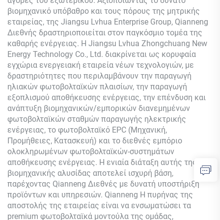
αγορές του εξωτερικού. Αξιοποιώντας το δυνατό
βιομηχανικό υπόβαθρο και τους πόρους της μητρικής
εταιρείας, της Jiangsu Lvhua Enterprise Group,
Qianneng
Διεθνής δραστηριοποιείται στον παγκόσμιο τομέα της
καθαρής ενέργειας. Η Jiangsu Lvhua Zhongchuang New
Energy Technology Co., Ltd. διακρίνεται ως κορυφαία
εγχώρια ενεργειακή εταιρεία νέων τεχνολογιών, με
δραστηριότητες που περιλαμβάνουν την παραγωγή
ηλιακών φωτοβολταϊκών πλαισίων, την παραγωγή
εξοπλισμού αποθήκευσης ενέργειας, την επένδυση και
ανάπτυξη βιομηχανικών/εμπορικών διανεμημένων
φωτοβολταϊκών σταθμών παραγωγής ηλεκτρικής
ενέργειας, το φωτοβολταϊκό EPC (Μηχανική,
Προμήθειες, Κατασκευή) και το διεθνές εμπόριο
ολοκληρωμένων φωτοβολταϊκών-συστημάτων
αποθήκευσης ενέργειας. Η ενιαία διάταξη αυτής της
βιομηχανικής αλυσίδας αποτελεί ισχυρή βάση,
παρέχοντας
Qianneng
Διεθνές με δυνατή υποστήριξη
προϊόντων και υπηρεσιών.
Qianneng
Η πυρήνας της
αποστολής της εταιρείας είναι να ενσωματώσει τα
premium φωτοβολταϊκά μοντούλα της ομάδας,