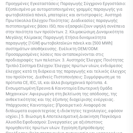
Προηγμένες Εγκαταστάσεις Παραγωγής Σύγχρονο Εργοστάσιο: 
Εξοπλισμένο με αυτοματοποιημένες γραμμές παραγωγής για 
φωτοβολταϊκά πάνελ, μπαταρίες και αντιστροφείς. Αυστηρά 
Πρωτόκολλα Ελέγχου Ποιότητας: Διαδικασίες παραγωγής 
πιστοποιημένες βάσει ISO, που εξασφαλίζουν υψηλή συνέπεια 
στην ποιότητα των προϊόντων. 2. Κλιμακώσιμη Δυναμικότητα 
Μεγάλης Κλίμακας Παραγωγή: Ετήσια δυναμικότητα 
παραγωγής [1GW] φωτοβολταϊκών πάνελ και [500 MWh] 
συστημάτων αποθήκευσης. Ευέλικτη OEM/ODM: 
Προσαρμοσμένες λύσεις που ανταποκρίνονται στις 
προδιαγραφές των πελατών. 3. Αυστηρός Έλεγχος Ποιότητας 
Τριπλό Σύστημα Ελέγχου: Έλεγχος πρώτων υλών, ενδιάμεσος 
έλεγχος κατά τη διάρκεια της παραγωγής και τελικός έλεγχος 
του προϊόντος. Διεθνείς Πιστοποιήσεις: Συμμόρφωση με τα 
πρότυπα CE, IEC, UL και άλλα βιομηχανικά πρότυπα. 4. 
Ενσωματωμένη Έρευνα & Καινοτομία Εσωτερική Ομάδα 
Μηχανικών: Αφιερωμένη στη βελτίωση της απόδοσης, της 
ανθεκτικότητας και της έξυπνης διαχείρισης ενέργειας. 
Υπάρχουσες Καινοτομίες: [Προαιρετικό: Αναφορά σε 
διπλώματα ευρεσιτεχνίας ή ιδιόκτητες τεχνολογίες, εφόσον 
ισχύει.] 5. Βιώσιμη & Αποτελεσματική Διακίνηση Παγκόσμια 
Αλυσίδα Εφοδιασμού: Συνεργασίες με αξιόπιστους 
προμηθευτές πρώτων υλών. Εγγύηση Εμπρόθεσμης 