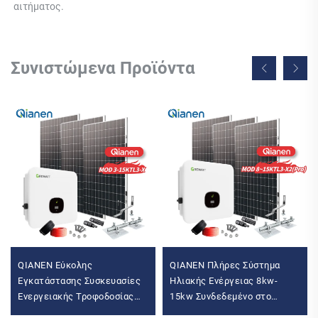
αιτήματος. 
Συνιστώμενα Προϊόντα
QIANEN Εύκολης
QIANEN Πλήρες Σύστημα
Εγκατάστασης Συσκευασίες
Ηλιακής Ενέργειας 8kw-
Ενεργειακής Τροφοδοσίας
15kw Συνδεδεμένο στο
Για Φωτισμό Κατοικίας 3kw
Δίκτυο Κιτ Ηλιακών Πάνελ