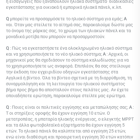
ή εισαγωγείς που ξαναπουλούν ηλιακά συστήματα· διαδικασίες 
εγκατάστασης για οικιακά ή εμπορικά ηλιακά πάνελ, κ.λπ. 
Q 
μπορείτε να προσαρμόσετε το ηλιακό σύστημα για εμάς; 
Α 
ναι. Όταν μας στείλετε το αίτημά σας, παρακαλούμε δώστε μας 
το όνομα της μάρκας σας, το χρώμα των ηλιακών πάνελ και τα 
μοναδικά μοτίβα που μπορούν να προσαρμοστούν. 
Q 
: 
Πώς να εγκαταστήσετε ένα ολοκληρωμένο ηλιακό σύστημα 
και να χρησιμοποιήσετε το νέο ηλιακό σύστημα; 
Α 
: 
Αρχικά, οι 
μηχανικοί μας θα σχεδιάσουν το σύστημα καλωδίωσης για να 
το χρησιμοποιήσετε ως αναφορά. Επιπλέον, θα σας στείλουμε 
την έκδοση του εγχειριδίου οδηγιών εγκατάστασης στα 
Αγγλικά ή βίντεο. Όλα τα βίντεο σχετικά με τη διαρρύθμιση, τη 
συναρμολόγηση και τη λειτουργία του ηλιακού συστήματος 
βήμα προς βήμα θα αποσταλούν στους πελάτες μας. Αν έχετε 
οποιαδήποτε ερώτηση, παρακαλούμε στείλτε μας ερώτημα. 
Q 
: 
Ποιες είναι οι πολιτικές εγγύησης και μεταπώλησης σας; 
Α 
: 
Τ 
οι στηρίξεις οροφής θα έχουν εγγύηση 10 ετών. Ο 
μετατροπέας, η μπαταρία ηλιακής ενέργειας, ο ελεγκτής MPPT 
και τα άλλα φωτοβολταϊκά εξαρτήματα θα έχουν εγγύηση 5 
ετών. Το ηλιακό πάνελ θα καλύπτεται από εγγύηση 25 ετών, 
ενώ είναι διαθέσιμη και προαιρετική εγγύηση 30 ετών κατόπιν 