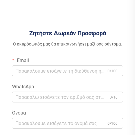
έως 15kw Συστήματα
Μονοκρυσταλλικού Πυριτίου
Πολυκρυσταλλικού Πυριτίου
με Ελεγκτή MPPT για
Δικτύου Με Έλεγχο MPPT
Οικιακή Χρήση
Ζητήστε Δωρεάν Προσφορά
Ο εκπρόσωπός μας θα επικοινωνήσει μαζί σας σύντομα.
Email
0/100
WhatsApp
0/16
Όνομα
0/100