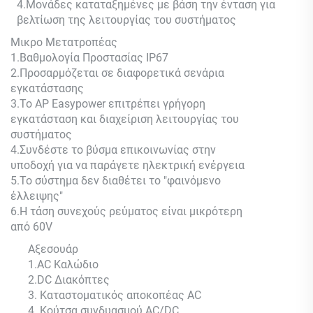
4.Μονάδες καταταξημένες με βάση την ένταση για
βελτίωση της λειτουργίας του συστήματος
Μικρο
Μετατροπέας
1.
Βαθμολογία Προστασίας IP67
2.
Προσαρμόζεται σε διαφορετικά σενάρια
εγκατάστασης
3.
Το AP Easypower επιτρέπει γρήγορη
εγκατάσταση και διαχείριση λειτουργίας του
συστήματος
4.
Συνδέστε το βύσμα επικοινωνίας στην
υποδοχή για να παράγετε ηλεκτρική ενέργεια
5.
Το σύστημα δεν διαθέτει το "φαινόμενο
έλλειψης"
6.
Η τάση συνεχούς ρεύματος είναι μικρότερη
από 60V
Αξεσουάρ
1.AC Καλώδιο
2.DC Διακόπτες
3. Καταστοματικός αποκοπέας AC
4. Κούτσα συνδυασμού AC/DC