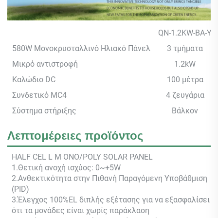
QN-1.2KW-BA-Y
580W Μονοκρυσταλλινό Ηλιακό Πάνελ
3 τμήματα
Μικρό αντιστροφή
1.2kW
Καλώδιο DC
100 μέτρα
Συνδετικό MC4
4 ζευγάρια
Σύστημα στήριξης
Βάλκον
Λεπτομέρειες προϊόντος
HALF CEL
L M
ONO/POLY SOLAR PANEL
1.Θετική ανοχή ισχύος: 0~+5W
2.Ανθεκτικότητα στην Πιθανή Παραγόμενη Υποβάθμιση
(PID)
3.Έλεγχος 100%EL διπλής εξέτασης για να εξασφαλίσει
ότι τα μονάδες είναι χωρίς παράκλαση