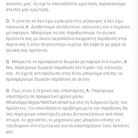
πελάτες μας. Αν έχετε οποιαδήποτε ερώτηση, παρακαλούμε 
στείλτε μας ερώτηση. 
Q 
: Τι γίνεται αν δεν έχω εμπειρία στις εξαγωγές ή δεν έχω 
ναύλωνα; 
Α 
: Διαθέτουμε αξιόπιστους ναύλωνες και εταιρείες 
μεταφορών. Μπορούμε να σας παραδώσουμε τα ηλιακά 
προϊόντα σας με πλοίο/αεροπλάνο/εκφράστη παράδοση στην 
πόρτα σας ή στον πλησιέστερο λιμένα. Θα λάβετε με χαρά τα 
ηλιακά σας προϊόντα. 
Q 
: Μπορείτε να προσφέρετε δωρεάν μεταφορά στο λιμάνι; 
Α 
: 
Ναι, παρέχουμε δωρεάν παράδοση στο λιμάνι της επιλογής 
σας. Αν έχετε αντιπρόσωπο στην Κίνα, μπορούμε επίσης να 
προσφέρουμε δωρεάν παράδοση σε αυτόν. 
Q 
: Πώς είναι η τεχνική σας υποστήριξη; 
Α 
: Παρέχουμε 
υποστήριξη σε πραγματικό χρόνο μέσω 
WhatsApp/Skype/WeChat/email για όλη τη διάρκεια ζωής του 
προϊόντος. Για οποιοδήποτε πρόβλημα μετά την παράδοση, θα 
σας παρέχουμε υποστήριξη μέσω βιντεοκλήσεων ανά πάσα 
στιγμή. Αν χρειαστεί, οι μηχανικοί μας μπορούν επίσης να 
ταξιδέψουν στο εξωτερικό για να υποστηρίξουν τους πελάτες 
μας. 