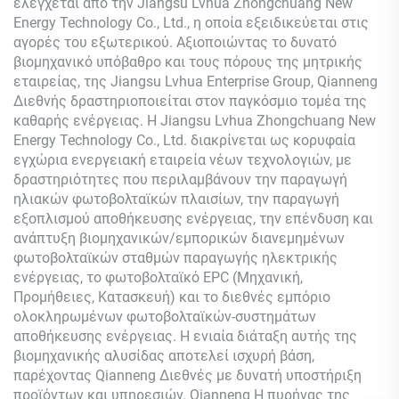
ελέγχεται από την Jiangsu Lvhua Zhongchuang New
Energy Technology Co., Ltd., η οποία εξειδικεύεται στις
αγορές του εξωτερικού. Αξιοποιώντας το δυνατό
βιομηχανικό υπόβαθρο και τους πόρους της μητρικής
εταιρείας, της Jiangsu Lvhua Enterprise Group,
Qianneng
Διεθνής δραστηριοποιείται στον παγκόσμιο τομέα της
καθαρής ενέργειας. Η Jiangsu Lvhua Zhongchuang New
Energy Technology Co., Ltd. διακρίνεται ως κορυφαία
εγχώρια ενεργειακή εταιρεία νέων τεχνολογιών, με
δραστηριότητες που περιλαμβάνουν την παραγωγή
ηλιακών φωτοβολταϊκών πλαισίων, την παραγωγή
εξοπλισμού αποθήκευσης ενέργειας, την επένδυση και
ανάπτυξη βιομηχανικών/εμπορικών διανεμημένων
φωτοβολταϊκών σταθμών παραγωγής ηλεκτρικής
ενέργειας, το φωτοβολταϊκό EPC (Μηχανική,
Προμήθειες, Κατασκευή) και το διεθνές εμπόριο
ολοκληρωμένων φωτοβολταϊκών-συστημάτων
αποθήκευσης ενέργειας. Η ενιαία διάταξη αυτής της
βιομηχανικής αλυσίδας αποτελεί ισχυρή βάση,
παρέχοντας
Qianneng
Διεθνές με δυνατή υποστήριξη
προϊόντων και υπηρεσιών.
Qianneng
Η πυρήνας της