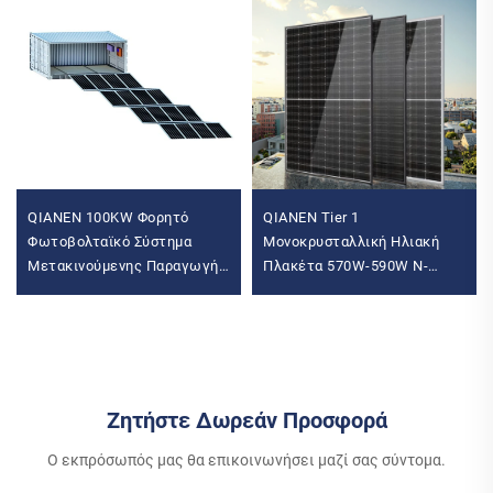
QIANEN 100KW Φορητό
QIANEN Tier 1
Φωτοβολταϊκό Σύστημα
Μονοκρυσταλλική Ηλιακή
Μετακινούμενης Παραγωγής
Πλακέτα 570W-590W N-
Ενέργειας για Εμπορική
Τύπου Μισής Κυψέλης Vertex
Χρήση Αποθήκευση
Μοντέλο για Οικιακή Χρήση
Τιμή
Ζητήστε Δωρεάν Προσφορά
Ο εκπρόσωπός μας θα επικοινωνήσει μαζί σας σύντομα.