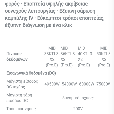
φορές · Εποπτεία υψηλής ακρίβειας 
συνεχούς λειτουργίας · Έξυπνη σάρωση 
καμπύλης IV · Εύκαμπτοι τρόποι εποπτείας, 
έξυπνη διάγνωση με ένα κλικ 
MID
MID
MID
MID
Πίνακας
33KTL3-
36KTL3-
40KTL3-
50KTL3-
δεδομένων
X2
X2
X2
X2
(Pro.E)
(Pro.E)
(Pro.E)
(Pro.E)
Εισαγωγικά δεδομένα (DC)
Μέγιστη είσοδος
49500W
54000W
60000W
75000W
DC ισχύος
Μέγιστη τάση
δυναμικό ισχύος:
εισόδου DC
Τάση εκκίνησης
200V