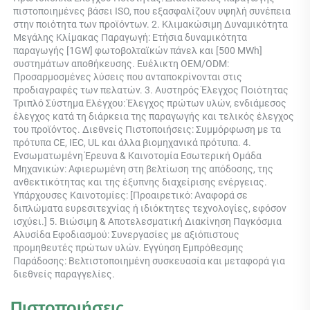
πιστοποιημένες βάσει ISO, που εξασφαλίζουν υψηλή συνέπεια 
στην ποιότητα των προϊόντων. 2. Κλιμακώσιμη Δυναμικότητα 
Μεγάλης Κλίμακας Παραγωγή: Ετήσια δυναμικότητα 
παραγωγής [1GW] φωτοβολταϊκών πάνελ και [500 MWh] 
συστημάτων αποθήκευσης. Ευέλικτη OEM/ODM: 
Προσαρμοσμένες λύσεις που ανταποκρίνονται στις 
προδιαγραφές των πελατών. 3. Αυστηρός Έλεγχος Ποιότητας 
Τριπλό Σύστημα Ελέγχου: Έλεγχος πρώτων υλών, ενδιάμεσος 
έλεγχος κατά τη διάρκεια της παραγωγής και τελικός έλεγχος 
του προϊόντος. Διεθνείς Πιστοποιήσεις: Συμμόρφωση με τα 
πρότυπα CE, IEC, UL και άλλα βιομηχανικά πρότυπα. 4. 
Ενσωματωμένη Έρευνα & Καινοτομία Εσωτερική Ομάδα 
Μηχανικών: Αφιερωμένη στη βελτίωση της απόδοσης, της 
ανθεκτικότητας και της έξυπνης διαχείρισης ενέργειας. 
Υπάρχουσες Καινοτομίες: [Προαιρετικό: Αναφορά σε 
διπλώματα ευρεσιτεχνίας ή ιδιόκτητες τεχνολογίες, εφόσον 
ισχύει.] 5. Βιώσιμη & Αποτελεσματική Διακίνηση Παγκόσμια 
Αλυσίδα Εφοδιασμού: Συνεργασίες με αξιόπιστους 
προμηθευτές πρώτων υλών. Εγγύηση Εμπρόθεσμης 
Παράδοσης: Βελτιστοποιημένη συσκευασία και μεταφορά για 
διεθνείς παραγγελίες. 
Πιστοποιήσεις