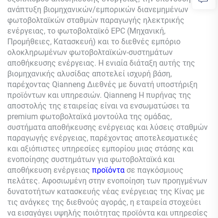
ανάπτυξη βιομηχανικών/εμπορικών διανεμημένων
φωτοβολταϊκών σταθμών παραγωγής ηλεκτρικής
ενέργειας, το φωτοβολταϊκό EPC (Μηχανική,
Προμήθειες, Κατασκευή) και το διεθνές εμπόριο
ολοκληρωμένων φωτοβολταϊκών-συστημάτων
αποθήκευσης ενέργειας. Η ενιαία διάταξη αυτής της
βιομηχανικής αλυσίδας αποτελεί ισχυρή βάση,
παρέχοντας
Qianneng
Διεθνές με δυνατή υποστήριξη
προϊόντων και υπηρεσιών.
Qianneng
Η πυρήνας της
αποστολής της εταιρείας είναι να ενσωματώσει τα
premium φωτοβολταϊκά μοντούλα της ομάδας,
συστήματα αποθήκευσης ενέργειας και λύσεις σταθμών
παραγωγής ενέργειας, παρέχοντας αποτελεσματικές
και αξιόπιστες υπηρεσίες εμπορίου μιας στάσης και
ενοποίησης συστημάτων για φωτοβολταϊκά και
αποθήκευση ενέργειας
προϊόντα
σε παγκόσμιους
πελάτες. Αφοσιωμένη στην ενοποίηση των προηγμένων
δυνατοτήτων κατασκευής νέας ενέργειας της Κίνας με
τις ανάγκες της διεθνούς αγοράς, η εταιρεία στοχεύει
να εισαγάγει υψηλής ποιότητας προϊόντα και υπηρεσίες