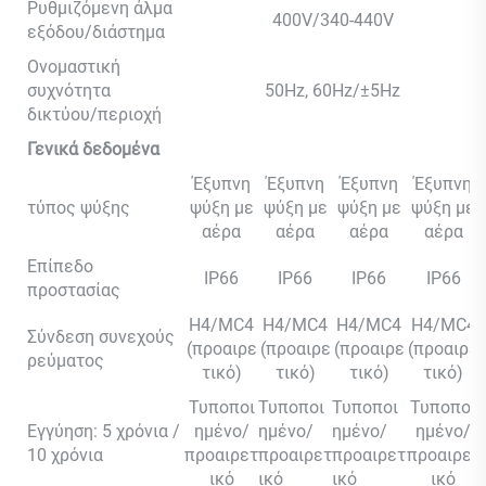
Ρυθμιζόμενη άλμα
400V/340-440V
εξόδου/διάστημα
Ονομαστική
συχνότητα
50Hz, 60Hz/±5Hz
δικτύου/περιοχή
Γενικά δεδομένα
Έξυπνη
Έξυπνη
Έξυπνη
Έξυπνη
τύπος ψύξης
ψύξη με
ψύξη με
ψύξη με
ψύξη με
αέρα
αέρα
αέρα
αέρα
Επίπεδο
IP66
IP66
IP66
IP66
προστασίας
H4/MC4
H4/MC4
H4/MC4
H4/MC4
Σύνδεση συνεχούς
(προαιρε
(προαιρε
(προαιρε
(προαιρε
ρεύματος
τικό)
τικό)
τικό)
τικό)
Τυποποι
Τυποποι
Τυποποι
Τυποποι
Εγγύηση: 5 χρόνια /
ημένο/
ημένο/
ημένο/
ημένο/
10 χρόνια
προαιρετ
προαιρετ
προαιρετ
προαιρετ
ικό
ικό
ικό
ικό