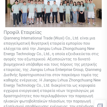
Προφίλ Εταιρείας
Qianneng International Trade (Wuxi) Co., Ltd.
είναι μια
επαγγελματική θυγατρική εταιρεία εμπορίου που
ελέγχεται από την Jiangsu Lvhua Zhongchuang New
Energy Technology Co., Ltd., η οποία εξειδικεύεται στις
αγορές του εξωτερικού. Αξιοποιώντας το δυνατό
βιομηχανικό υπόβαθρο και τους πόρους της μητρικής
εταιρείας, της Jiangsu Lvhua Enterprise Group,
Qianneng
Διεθνής δραστηριοποιείται στον παγκόσμιο τομέα της
καθαρής ενέργειας. Η Jiangsu Lvhua Zhongchuang New
Energy Technology Co., Ltd. διακρίνεται ως κορυφαία
εγχώρια ενεργειακή εταιρεία νέων τεχνολογιών, με
δραστηριότητες που περιλαμβάνουν την παραγωγή
ηλιακών φωτοβολταϊκών πλαισίων, την παραγωγή
εξοπλισμού αποθήκευσης ενέργειας, την επένδυση και