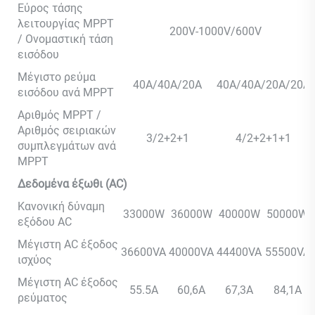
Εύρος τάσης
λειτουργίας MPPT
200V-1000V/600V
/ Ονομαστική τάση
εισόδου
Μέγιστο ρεύμα
40A/40A/20A
40A/40A/20A/20A
εισόδου ανά MPPT
Αριθμός MPPT /
Αριθμός σειριακών
3/2+2+1
4/2+2+1+1
συμπλεγμάτων ανά
MPPT
Δεδομένα έξωθι (AC)
Κανονική δύναμη
33000W
36000W
40000W
50000W
εξόδου AC
Μέγιστη AC έξοδος
36600VA
40000VA
44400VA
55500VA
ισχύος
Μέγιστη AC έξοδος
55.5A
60,6A
67,3A
84,1A
ρεύματος