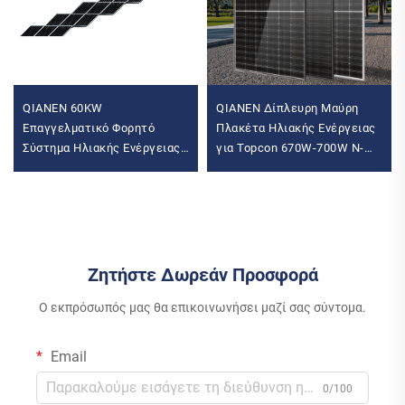
QIANEN 60KW
QIANEN Δίπλευρη Μαύρη
Επαγγελματικό Φορητό
Πλακέτα Ηλιακής Ενέργειας
Σύστημα Ηλιακής Ενέργειας
για Topcon 670W-700W N-
με 215kWh Αποθήκευση
Τύπου Σπίτι U Half Cell
Ενέργειας και Υβριδικό
Διαφανές Τζάμι Μονάδα
Μετατροπέα Της QIANEN
Φωτοβολταϊκών
Ζητήστε Δωρεάν Προσφορά
Ο εκπρόσωπός μας θα επικοινωνήσει μαζί σας σύντομα.
Email
0/100