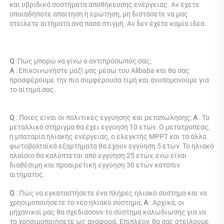
και υβριδικά συστήματα αποθήκευσης ενέργειας. Αν έχετε 
οποιαδήποτε απαίτηση ή ερώτηση, μη διστάσετε να μας 
στείλετε αιτήματα ανά πάσα στιγμή. Αν δεν έχετε καμία ιδέα. 
Q 
:
Πώς μπορώ να γίνω ο αντιπρόσωπός σας; 
Α 
: 
Επικοινωνήστε μαζί μας μέσω του Alibaba και θα σας 
προσφέρουμε την πιο συμφέρουσα τιμή και ανυπομονούμε για 
το αίτημά σας. 
Q 
: Ποιες είναι οι πολιτικές εγγύησης και μεταπώλησης; 
Α 
: Το 
μεταλλικό στήριγμα θα έχει εγγύηση 10 ετών. Ο μετατροπέας, 
η μπαταρία ηλιακής ενέργειας, ο ελεγκτής MPPT και τα άλλα 
φωτοβολταϊκά εξαρτήματα θα έχουν εγγύηση 5 ετών. Το ηλιακό 
πλαίσιο θα καλύπτεται από εγγύηση 25 ετών, ενώ είναι 
διαθέσιμη και προαιρετική εγγύηση 30 ετών κατόπιν 
αιτήματος. 
Q 
: Πώς να εγκαταστήσετε ένα πλήρες ηλιακό σύστημα και να 
χρησιμοποιήσετε το νέο ηλιακό σύστημα; 
Α 
: Αρχικά, οι 
μηχανικοί μας θα σχεδιάσουν το σύστημα καλωδίωσης για να 
το χρησιμοποιήσετε ως αναφορά. Επιπλέον, θα σας στείλουμε 