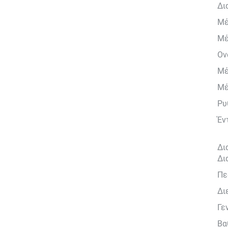
Δι
Μέ
Μέ
Ον
Μέ
Μέ
Ρυ
Έν
Δι
Δι
Πε
Δι
Γε
Βα