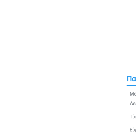
Πα
Μο
Δε
Τύ
Εύ