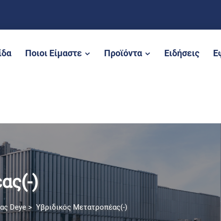
ίδα
Ποιοι Είμαστε
Προϊόντα
Ειδήσεις
Ε
ας(-)
ας Deye
>
Υβριδικός Μετατροπέας(-)