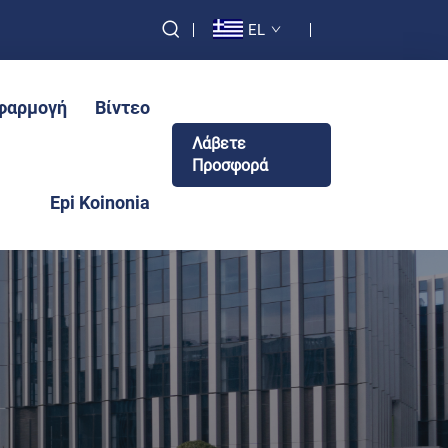
EL
φαρμογή
Βίντεο
Λάβετε
Προσφορά
Epi Koinonia