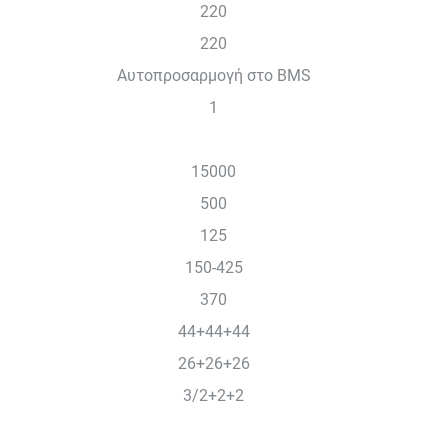
220
220
Αυτοπροσαρμογή στο BMS
1
15000
500
125
150-425
370
44+44+44
26+26+26
3/2+2+2