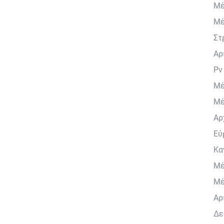
Μέ
Μέ
Στ
Αρ
Pv
Μέ
Μέ
Αρ
Εύ
Κα
Μέ
Μέ
Αρ
Δε