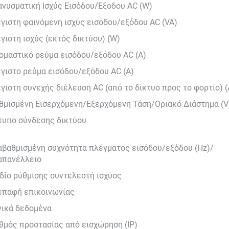
ανυσματική Ισχύς Εισόδου/Έξοδου AC (W)
γιστη φαινόμενη ισχύς εισόδου/εξόδου AC (VA)
γιστη ισχύς (εκτός δικτύου) (W)
ομαστικό ρεύμα εισόδου/εξόδου AC (Α)
γιστο ρεύμα εισόδου/εξόδου AC (Α)
γιστη συνεχής διέλευση AC (από το δίκτυο προς το φορτίο) (
θμισμένη Εισερχόμενη/Εξερχόμενη Τάση/Οριακό Διάστημα (V
τυπο σύνδεσης δικτύου
αβαθμισμένη συχνότητα πλέγματος εισόδου/εξόδου (Hz)/
απανέλλειο
δίο ρύθμισης συντελεστή ισχύος
επαφή επικοινωνίας
νικά δεδομένα
θμός προστασίας από εισχώρηση (IP)