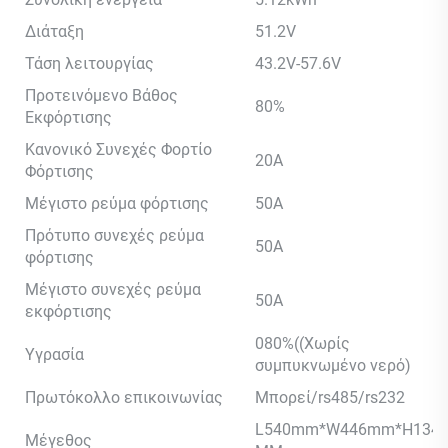
Διάταξη
51.2V
Τάση λειτουργίας
43.2V-57.6V
Προτεινόμενο Βάθος
80%
Εκφόρτισης
Κανονικό Συνεχές Φορτίο
20A
Φόρτισης
Μέγιστο ρεύμα φόρτισης
50A
Πρότυπο συνεχές ρεύμα
50A
φόρτισης
Μέγιστο συνεχές ρεύμα
50A
εκφόρτισης
080%((Χωρίς
Υγρασία
συμπυκνωμένο νερό)
Πρωτόκολλο επικοινωνίας
Μπορεί/rs485/rs232
L540mm*W446mm*H134
Μέγεθος