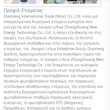
Προφίλ Εταιρείας
Qianneng International Trade (Wuxi) Co., Ltd.
είναι μια
επαγγελματική θυγατρική εταιρεία εμπορίου που
ελέγχεται από την Jiangsu Lvhua Zhongchuang New
Energy Technology Co., Ltd., η οποία εξειδικεύεται στις
αγορές του εξωτερικού. Αξιοποιώντας το δυνατό
βιομηχανικό υπόβαθρο και τους πόρους της μητρικής
εταιρείας, της Jiangsu Lvhua Enterprise Group,
Qianneng
Διεθνής δραστηριοποιείται στον παγκόσμιο τομέα της
καθαρής ενέργειας. Η Jiangsu Lvhua Zhongchuang New
Energy Technology Co., Ltd. διακρίνεται ως κορυφαία
εγχώρια ενεργειακή εταιρεία νέων τεχνολογιών, με
δραστηριότητες που περιλαμβάνουν την παραγωγή
ηλιακών φωτοβολταϊκών πλαισίων, την παραγωγή
εξοπλισμού αποθήκευσης ενέργειας, την επένδυση και
ανάπτυξη βιομηχανικών/εμπορικών διανεμημένων
φωτοβολταϊκών σταθμών παραγωγής ηλεκτρικής
ενέργειας, το φωτοβολταϊκό EPC (Μηχανική,
Προμήθειες, Κατασκευή) και το διεθνές εμπόριο