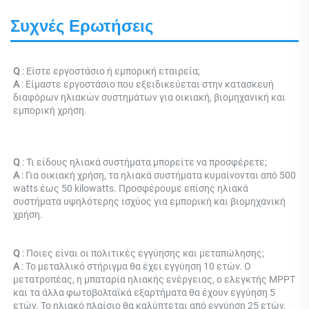
Συχνές Ερωτήσεις
Q 
: Είστε εργοστάσιο ή εμπορική εταιρεία; 
Α 
: 
Είμαστε εργοστάσιο που εξειδικεύεται στην κατασκευή 
διαφόρων ηλιακών συστημάτων για οικιακή, βιομηχανική και 
εμπορική χρήση. 
Q 
: Τι είδους ηλιακά συστήματα μπορείτε να προσφέρετε; 
Α 
: Για οικιακή χρήση, τα ηλιακά συστήματα κυμαίνονται από 500 
watts έως 50 kilowatts. Προσφέρουμε επίσης ηλιακά 
συστήματα υψηλότερης ισχύος για εμπορική και βιομηχανική 
χρήση. 
Q 
: Ποιες είναι οι πολιτικές εγγύησης και μεταπώλησης; 
Α 
: Το μεταλλικό στήριγμα θα έχει εγγύηση 10 ετών. Ο 
μετατροπέας, η μπαταρία ηλιακής ενέργειας, ο ελεγκτής MPPT 
και τα άλλα φωτοβολταϊκά εξαρτήματα θα έχουν εγγύηση 5 
ετών. Το ηλιακό πλαίσιο θα καλύπτεται από εγγύηση 25 ετών, 