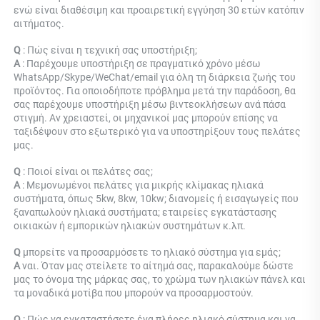
ενώ είναι διαθέσιμη και προαιρετική εγγύηση 30 ετών κατόπιν 
αιτήματος. 
Q 
: Πώς είναι η τεχνική σας υποστήριξη; 
Α 
: Παρέχουμε υποστήριξη σε πραγματικό χρόνο μέσω 
WhatsApp/Skype/WeChat/email για όλη τη διάρκεια ζωής του 
προϊόντος. Για οποιοδήποτε πρόβλημα μετά την παράδοση, θα 
σας παρέχουμε υποστήριξη μέσω βιντεοκλήσεων ανά πάσα 
στιγμή. Αν χρειαστεί, οι μηχανικοί μας μπορούν επίσης να 
ταξιδέψουν στο εξωτερικό για να υποστηρίξουν τους πελάτες 
μας. 
Q 
: Ποιοί είναι οι πελάτες σας; 
Α 
: Μεμονωμένοι πελάτες για μικρής κλίμακας ηλιακά 
συστήματα, όπως 5kw, 8kw, 10kw; διανομείς ή εισαγωγείς που 
ξαναπωλούν ηλιακά συστήματα; εταιρείες εγκατάστασης 
οικιακών ή εμπορικών ηλιακών συστημάτων κ.λπ. 
Q 
μπορείτε να προσαρμόσετε το ηλιακό σύστημα για εμάς; 
Α 
ναι. Όταν μας στείλετε το αίτημά σας, παρακαλούμε δώστε 
μας το όνομα της μάρκας σας, το χρώμα των ηλιακών πάνελ και 
τα μοναδικά μοτίβα που μπορούν να προσαρμοστούν. 
Q 
: Πώς να εγκαταστήσετε ένα πλήρες ηλιακό σύστημα και να 