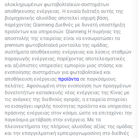
ολοκληρωμένων φωτοβολταϊκών-συστημάτων
αποθήκευσης ενέργειας. Η ενιαία διάταξη αυτής της
βιομηχανικής αλυσίδας αποτελεί ισχυρή βάση,
παρέχοντας
Qianneng
Διεθνές με δυνατή υποστήριξη
προϊόντων και υπηρεσιών.
Qianneng
Η πυρήνας της
αποστολής της εταιρείας είναι να ενσωματώσει τα
premium φωτοβολταϊκά μοντούλα της ομάδας,
συστήματα αποθήκευσης ενέργειας και λύσεις σταθμών
παραγωγής ενέργειας, παρέχοντας αποτελεσματικές
και αξιόπιστες υπηρεσίες εμπορίου μιας στάσης και
ενοποίησης συστημάτων για φωτοβολταϊκά και
αποθήκευση ενέργειας
προϊόντα
σε παγκόσμιους
πελάτες. Αφοσιωμένη στην ενοποίηση των προηγμένων
δυνατοτήτων κατασκευής νέας ενέργειας της Κίνας με
τις ανάγκες της διεθνούς αγοράς, η εταιρεία στοχεύει
να εισαγάγει υψηλής ποιότητας προϊόντα και υπηρεσίες
πράσινης ενέργειας στον κόσμο, ώστε να επιταχύνει την
παγκόσμια μετάβαση στην ενέργεια. Με τα
πλεονεκτήματα της πλήρους αλυσίδας αξίας της ομάδας
και την επαγγελματική εμπειρογνωμοσύνη στο διεθνές