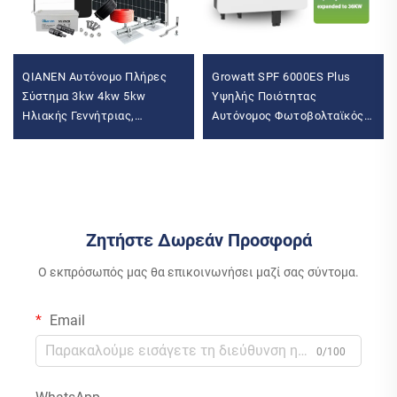
QIANEN Αυτόνομο Πλήρες
Growatt SPF 6000ES Plus
Σύστημα 3kw 4kw 5kw
Υψηλής Ποιότητας
Ηλιακής Γεννήτριας,
Αυτόνομος Φωτοβολταϊκός
πολυκρυσταλλικό πάνελ
Μετατροπέας 6KW
πυριτίου, σύστημα ηλιακής
Μονοφασικός Καθαρό
ενέργειας MPPT για οικιακή
Ημιτονικό Αυτόνομο
χρήση
Φωτοβολταϊκό Μετατροπέα
Ζητήστε Δωρεάν Προσφορά
Ο εκπρόσωπός μας θα επικοινωνήσει μαζί σας σύντομα.
Email
0/100