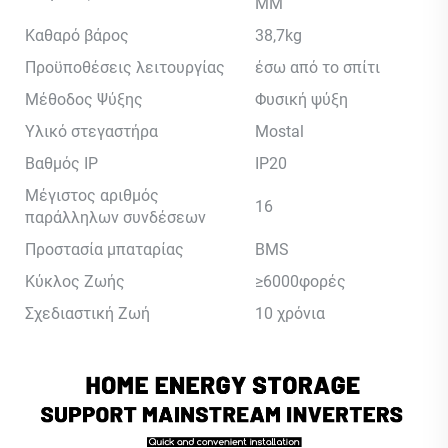
MM
Καθαρό βάρος
38,7kg
Προϋποθέσεις λειτουργίας
έσω από το σπίτι
Μέθοδος Ψύξης
Φυσική ψύξη
Υλικό στεγαστήρα
Mostal
Βαθμός IP
IP20
Μέγιστος αριθμός
16
παράλληλων συνδέσεων
Προστασία μπαταρίας
BMS
Κύκλος Ζωής
≥6000φορές
Σχεδιαστική Ζωή
10 χρόνια